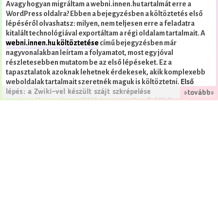
Avagy hogyan migráltam a webni.innen.hu tartalmát erre a
WordPress oldalra? Ebben a bejegyzésben a költöztetés első
lépéséről olvashatsz: milyen, nem teljesen erre a feladatra
kitalált technológiával exportáltam a régi oldalam tartalmait.
A
webni.innen.hu költöztetése
című bejegyzésben már
nagyvonalakban leírtam a folyamatot, most egy jóval
részletesebben mutatom be az első lépéseket. Ez a
tapasztalatok azoknak lehetnek érdekesek, akik komplexebb
weboldalak tartalmait szeretnék maguk is költöztetni.
Első
lépés: a Zwiki-vel készült szájt szkrépelése
»tovább»
Egy webszájt költöztetésének
Strukturált tartalom előállítása
első lépése, hogy a megszüntetésre ítélt szájton fent lévő
tartalmat valamilyen strukturált formába öntsük. Mivel hogy
esetünkben egy Zwiki tartalomkezelő rendszerrel készült
szájtról beszélünk, a strukturált szón különös hangsúly van. A
Wiki jellegű weboldalak egyik fő ismérve, hogy igen
gyakran egy adott weblapon megjelenített összes tartalom
egyetlen mezőben játszik: a Zwiki esetében például
ugyanabban a sima szöveges mezőben kapott helyet az oldal
tulajdonképpeni tartalma és az összes, az oldalhoz szó szerint
hozzáfűzött komment. A rendszer pedig ebből az ömlesztett
szövegből egy egyszerű speciális szövegformázási megoldás