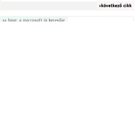
»következő cikk
«« bing, a microsoft új keresője
Elindult a Live keresőről Bing-re átkeresztelt és megújult
felhasználói felülettel, plusz néhány kényelmi szolgáltatással
jelentkező kereső. Noha Magyarországról (például a bing.hu-t
használva) még nem sok látszik a Microsoft új néven futó
keresőjéből, érdemes számba venni, mik az esélyei az új
keresőnek, és mi is húzódik a kereső bevezetésének
hátterében. Cél: a Google megszorongatása A Microsoft-nak…
«előző cikk