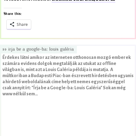
Share this:
Share
»» irja be a google-ba: louis galéria
Érdekes látni amikor az interneten otthonosan mozgó emberek
számára evidens dolgok megtalálják az utukat az offline
világban is, mint azt a Louis Galéria példája is mutatja. A
múltkoriban a Budapesti Piac-ban észrevett hirdetésben ugyanis
a hirdető weboldalának címe helyett nemes egyszerűséggel
csak annyit írt: "Írja be a Google-ba: Louis Galéria" Sokan még
www nélkül sem…