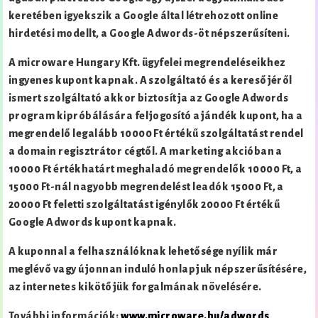
keretében igyekszik a Google által létrehozott online
hirdetési modellt, a Google Adwords-öt népszerűsíteni.
A microware Hungary Kft. ügyfelei megrendeléseikhez
ingyenes kupont kapnak. A szolgáltató és a keresőjéről
ismert szolgáltató akkor biztosítja az Google Adwords
program kipróbálására feljogosító ajándék kupont, ha a
megrendelő legalább 10000 Ft értékű szolgáltatást rendel
a domain regisztrátor cégtől. A marketing akcióban a
10000 Ft értékhatárt meghaladó megrendelők 10000 Ft, a
15000 Ft-nál nagyobb megrendelést leadók 15000 Ft, a
20000 Ft feletti szolgáltatást igénylők 20000 Ft értékű
Google Adwords kupont kapnak.
A kuponnal a felhasználóknak lehetősége nyílik már
meglévő vagy újonnan induló honlapjuk népszerűsítésére,
az internetes kikötőjük forgalmának növelésére.
További információk:
www.microware.hu/adwords