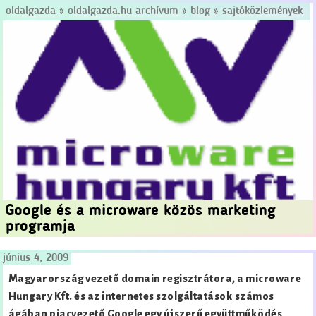
oldalgazda
»
oldalgazda.hu archívum
»
blog
»
sajtóközlemények
Google és a microware közös marketing
programja
június 4, 2009
Magyarország vezető domain regisztrátora, a microware
Hungary Kft. és az internetes szolgáltatások számos
ágában piacvezető Google egy újszerű együttműködés