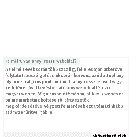
»» miért van annyi rossz weboldal?
Az elmúlt évek során több száz ügyféllel és ajánlatkérővel
folytatott beszélgetéseink során körvonalazódott néhány
olyan neuralgikus pont, ami miatt annyi rossz, elavult vagy a
kelleténél jóval kevésbé hatékony weboldal létezik a
magyar weben. Míg a hasonló témában, pl. kkv-k webes és
online marketing költéseiről cégvezetők
megkérdezésével végzett felmérések ezt a témát inkább
számszerűsítve írják le,…
»következő cikk