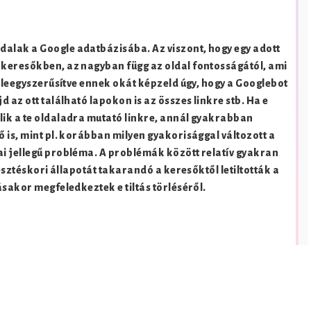
alak a Google adatbázisába. Az viszont, hogy egy adott
 keresőkben, az nagyban függ az oldal fontosságától, ami
g leegyszerűsítve ennek okát képzeld úgy, hogy a Googlebot
 az ott található lapokon is az összes linkre stb. Ha e
lik a te oldaladra mutató linkre, annál gyakrabban
 is, mint pl. korábban milyen gyakorisággal változott a
i jellegű probléma. A problémák között relatív gyakran
lesztéskori állapotát takarandó a keresőktől letiltották a
ásakor megfeledkeztek e tiltás törléséről.