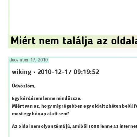
Miért nem találja az olda
december 17, 2010
wiking
•
2010-12-17 09:19:52
Üdvözlöm,
Egy kérdésem lenne mindössze.
Miért van az, hogy míg régebben egy oldalt 2 héten belül f
most egy hónap alatt sem?
Az oldal nem olyan témájú, amiből 1000 lenne az internet