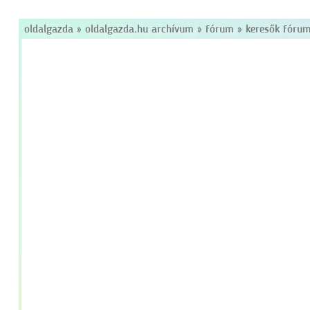
oldalgazda
»
oldalgazda.hu archívum
»
fórum
»
keresők fóru