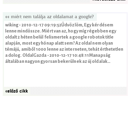
«« miért nem találja az oldalamat a google?
wiking • 2010-12-17 09:19:52Üdvözlöm, Egy kérdésem
lenne mindössze. Miért van az, hogy míg régebben egy
oldalt 2 héten belül felismertek a google robotok title
alapján, most egy hónap alatt sem? Az oldal nem olyan
témájú, amiből 1000 lenne az interneten, tehát érthetetlen
a dolog. OldalGazda • 2010-12-17 10:48:11Manapság
általában nagyon gyorsan bekerülnek az új oldalak…
«előző cikk