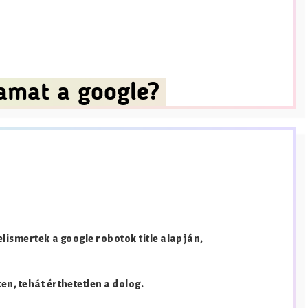
lamat a google?
elismertek a google robotok title alapján,
en, tehát érthetetlen a dolog.