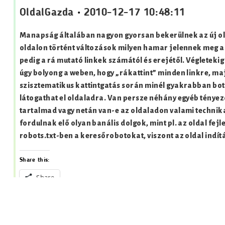
OldalGazda
•
2010-12-17 10:48:11
Manapság általában nagyon gyorsan bekerülnek az új old
oldalon történt változások milyen hamar jelennek meg a
pedig a rá mutató linkek számától és erejétől. Végleteki
úgy bolyong a weben, hogy „rákattint” minden linkre, majd
szisztematikus kattintgatás során minél gyakrabban bot
látogathat el oldaladra. Van persze néhány egyéb tényező
tartalmad vagy netán van-e az oldaladon valami technika
fordulnak elő olyan banális dolgok, mint pl. az oldal fej
robots.txt-ben a keresőrobotokat, viszont az oldal indít
Share this:
Share