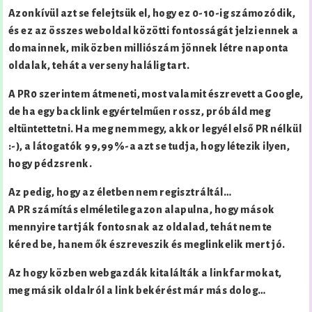
Azonkívül azt se felejtsük el, hogy ez 0-10-ig számozódik,
és ez az összes weboldal közötti fontosságát jelzi ennek a
domainnek, miközben milliószám jönnek létre naponta
oldalak, tehát a verseny halálig tart.
A PR0 szerintem átmeneti, most valamit észrevett a Google,
de ha egy backlink egyértelműen rossz, próbáld meg
eltüntettetni. Ha meg nem megy, akkor legyél első PR nélkül
:-), a látogatók 99,99%-a azt se tudja, hogy létezik ilyen,
hogy pédzsrenk.
Az pedig, hogy az életben nem regisztráltál…
A PR számítás elméletileg azon alapulna, hogy mások
mennyire tartják fontosnak az oldalad, tehát nem te
kéred be, hanem ők észreveszik és meglinkelik mert jó.
Az hogy közben webgazdák kitalálták a linkfarmokat,
meg másik oldalról a link bekérést már más dolog…