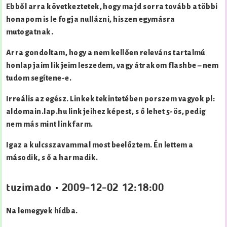
Ebből arra következtetek, hogy majd sorra tovább a többi
honapom is le fogja nullázni, hiszen egymásra
mutogatnak.
Arra gondoltam, hogy a nem kellően releváns tartalmú
honlapjaim likjeim leszedem, vagy átrakom flashbe – nem
tudom segítene-e.
Irreális az egész. Linkek tekintetében porszem vagyok pl:
aldomain.lap.hu linkjeihez képest, s ő lehet 5-ös, pedig
nem más mint linkfarm.
Igaz a kulcsszavammal most beelőztem. Én lettem a
második, s ő a harmadik.
tuzimado
•
2009-12-02 12:18:00
Na lemegyek hídba.