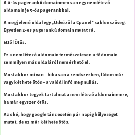
A 0-ás pagerankű domainmen van egy nemlétező
aldomainje 5-ös pagerankkal.
A megjelenő oldal egy „Üdvözöl a Cpanel” sablonszöveg.
Egyetlen 2-es pagerankú domain mutat rá.
Ettől Ötös.
Ez a nem létező aldomain természetesen a fődomain
semmilyen más oldaláról nem érhető el.
Most akkor mi van – hiba van a rendszerben, látom már
vagy két hete ötös – a valódi infó meg nullás.
Most akkor tegyek tartalmat a nem létező aldomainemre,
hamár egyszer ötös.
Az oké, hogy google tánc esetén pár napig hülyeséget
mutat, de ez már két hete ötös.