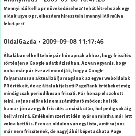
Mennyi idő kell a pr növekedéséhez? Tehát létrehozok egy
oldalt ugye 0 pr, elkezdem híresztelni mennyi idő múlva
lehet pr1?
OldalGazda
•
2009-09-08 11:17:46
Általában el kell telnie pár hónapnak ahhoz, hogy frissítés
történjen a Google adatbázisában. Az van ugyanis, hogy
noha már pár éve azt mondják, hogy a Google
folyamatosan aktualizálja magának az egyes weboldalak
PR értékeit, de az általa kijelzett PageRank értékeket még
mindig csak periodikusan frissíti. Pár hónap el szokott
telni, sajnos előre ki nem számítható módon: hol tök
hamar jön az egyik frissítés a másik után, hol pedig sokáig
kell várni rá. Emlékeim szerint idén nyáron mintha már lett
volna kettő is. Ezen az oldalon van egy lista, amit sajnos
már nem frissítenek, de nagyjából képet adhat a Page