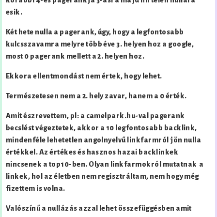
korábbi 4-es pagerankja 3-asra majd hirtelen nullára
esik.
Két hete nulla a pagerank, úgy, hogy a legfontosabb
kulcsszavamra melyre több éve 3. helyen hoz a google,
most 0 pagerank mellett a 2. helyen hoz.
Ekkora ellentmondást nem értek, hogy lehet.
Természetesen nem a 2. hely zavar, hanem a 0 érték.
Amit észrevettem, pl: a camelpark.hu-val pagerank
becslést végeztetek, akkor a 10 legfontosabb backlink,
mindenféle lehetetlen angolnyelvű linkfarmról jön nulla
értékkel. Az értékes és hasznos hazai backlinkek
nincsenek a top10-ben. Olyan linkfarmokról mutatnak a
linkek, hol az életben nem regisztráltam, nem hogy még
fizettem is volna.
Valószínű a nullázás azzal lehet összefüggésben amit