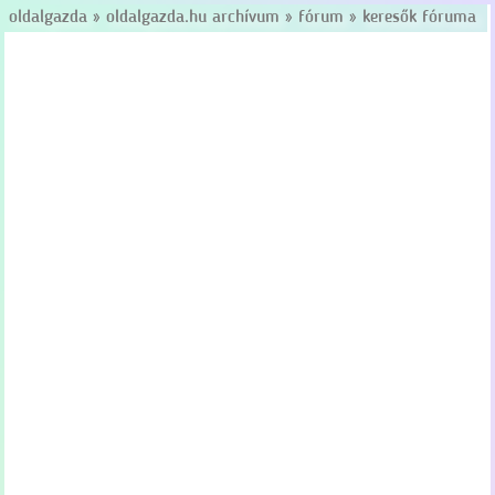
oldalgazda
»
oldalgazda.hu archívum
»
fórum
»
keresők fóruma