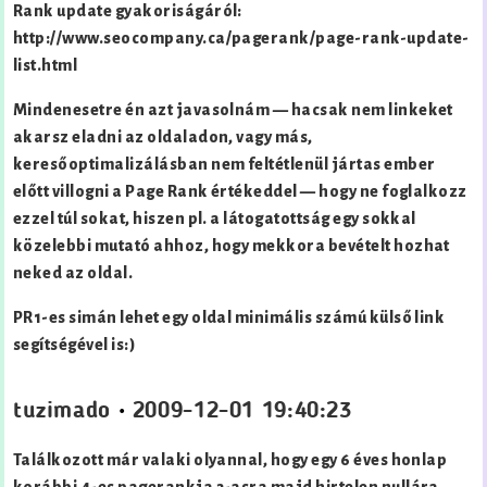
Rank update gyakoriságáról:
http://www.seocompany.ca/pagerank/page-rank-update-
list.html
Mindenesetre én azt javasolnám — hacsak nem linkeket
akarsz eladni az oldaladon, vagy más,
keresőoptimalizálásban nem feltétlenül jártas ember
előtt villogni a Page Rank értékeddel — hogy ne foglalkozz
ezzel túl sokat, hiszen pl. a látogatottság egy sokkal
közelebbi mutató ahhoz, hogy mekkora bevételt hozhat
neked az oldal.
PR1-es simán lehet egy oldal minimális számú külső link
segítségével is:)
tuzimado
•
2009-12-01 19:40:23
Találkozott már valaki olyannal, hogy egy 6 éves honlap