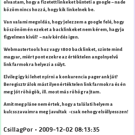
olvastam, hogy a fizetett linkeket bünteti a google – nade
közöm nincs hozzá, hogy kik linkelnek be.
Van valami megoldás, hogy jelezzem a google felé, hogy
köszönöm én ezeket a backlinkeket nem kérem, hagyja
figyelmen kívül? – naív kérdés igen.
Webmastertools hoz vagy 1800 backlinket, szinte mind
magyar, miért pont ezekre az értéktelen angolnyelvű
linkfarmokra helyezi a súlyt.
Elvileg így ki lehet nyírni a konkurencia pagerankját?
Beregisztrálok mást ilyen értéktelen linkfarmokra és én
meg jót röhögök, ill. most más röhög rajtam.
Amit meg pláne nem értek, hogy a találati helyem a
kulcsszavaimra meg javultak -csak nehogy elsüllyesszen!
CsillagPor
•
2009-12-02 08:13:35