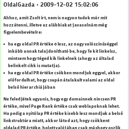
OldalGazda
•
2009-12-02 15:02:06
Ahhoz, amit Zsolt írt, nem is nagyon tudok már mit
hozzátenni, illetve az alábbiakat javasolnám még
figyelembevételre:
ha egy oldal PR értéke 0 lesz, az nagy valószínűséggel
inkább annak tulajdonítható be, hogy Te kit linkelsz,
mintsem hogy téged kik linkelnek (ahogy az általad
belinkelt cikk is mutatja).
ha egy oldal PR értéke csökken mondjuk eggyel, akkor
előfordulhat, hogy csupán átalakult valami az oldal
belső hierarchiájában
Ne feledjétek ugyanis, hogy egy domainnek nincsen PR
értéke, mivel Page Rank értéke csak weblapoknak lehet.
Ha pedig a nyitólap PR értéke kisebb lesz mondjuk a belső
linkstruktúra miatt, akkor látod azt, hogy csökkent
oldalad PR értéke, holott valójában csak máshogy oszlik