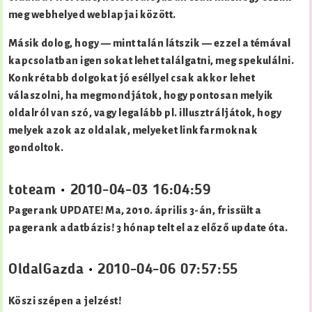
meg webhelyed weblapjai között.
Másik dolog, hogy — mint talán látszik — ezzel a témával
kapcsolatban igen sokat lehet találgatni, meg spekulálni.
Konkrétabb dolgokat jó eséllyel csak akkor lehet
válaszolni, ha megmondjátok, hogy pontosan melyik
oldalról van szó, vagy legalább pl. illusztráljátok, hogy
melyek azok az oldalak, melyeket linkfarmoknak
gondoltok.
toteam
•
2010-04-03 16:04:59
Pagerank UPDATE! Ma, 2010. április 3-án, frissült a
pagerank adatbázis! 3 hónap telt el az előző update óta.
OldalGazda
•
2010-04-06 07:57:55
Köszi szépen a jelzést!