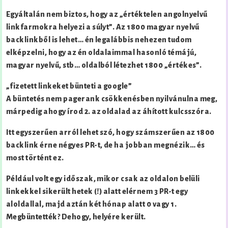
Egyáltalán nem biztos, hogy az „értéktelen angolnyelvű
linkfarmokra helyezi a súlyt”. Az 1800 magyar nyelvű
backlinkből is lehet… én legalábbis nehezen tudom
elképzelni, hogy az én oldalaimmal hasonló témájú,
magyar nyelvű, stb… oldalból létezhet 1800 „értékes”.
„fizetett linkeket bünteti a google”
A büntetés nem pagerank csökkenésben nyilvánulna meg,
márpedig ahogy írod 2. az oldalad az áhított kulcsszóra.
Itt egyszerűen arról lehet szó, hogy számszerűen az 1800
backlink érne négyes PR-t, de ha jobban megnézik… és
most történt ez.
Például volt egy időszak, mikor csak az oldalon belüli
linkekkel sikerült hetek (!) alatt elérnem 3 PR-t egy
aloldallal, majd aztán két hónap alatt 0 vagy 1.
Megbüntették? Dehogy, helyére került.