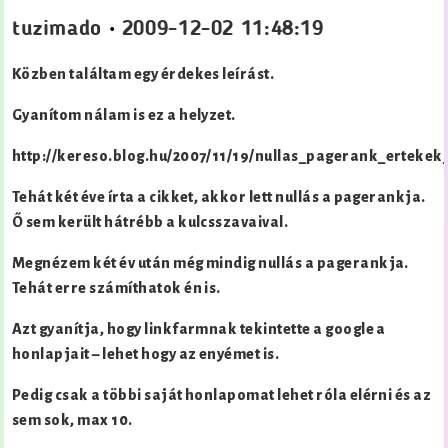
tuzimado
•
2009-12-02 11:48:19
Közben találtam egy érdekes leírást.
Gyanítom nálam is ez a helyzet.
http://kereso.blog.hu/2007/11/19/nullas_pagerank_ertekek
Tehát két éve írta a cikket, akkor lett nullás a pagerankja.
Ő sem került hátrébb a kulcsszavaival.
Megnézem két év után még mindig nullás a pagerankja.
Tehát erre számíthatok én is.
Azt gyanítja, hogy linkfarmnak tekintette a google a
honlapjait – lehet hogy az enyémet is.
Pedig csak a többi saját honlapomat lehet róla elérni és az
sem sok, max 10.