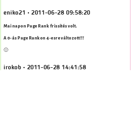
eniko21
•
2011-06-28 09:58:20
Mai napon Page Rank frissítés volt.
A 0-ás Page Rankon 4-esre változott!!!
🙂
irokob
•
2011-06-28 14:41:58
eniko21! Gratula! Az én http://rakat.hu linkkatalógusom 0-
ról PR3-ra ugrott. Csak.
De így is örülök neki!
tcsaba
•
2011-09-30 13:40:12
Szívből gratulálok!