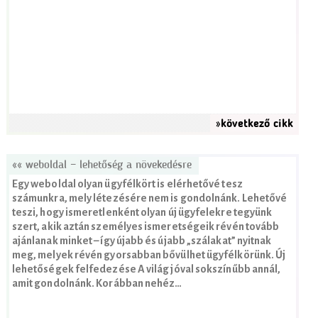
»következő cikk
«« weboldal = lehetőség a növekedésre
Egy weboldal olyan ügyfélkört is elérhetővé tesz
számunkra, mely létezésére nem is gondolnánk. Lehetővé
teszi, hogy ismeretlenként olyan új ügyfelekre tegyünk
szert, akik aztán személyes ismeretségeik révén tovább
ajánlanak minket – így újabb és újabb „szálakat” nyitnak
meg, melyek révén gyorsabban bővülhet ügyfélkörünk. Új
lehetőségek felfedezése A világ jóval sokszínűbb annál,
amit gondolnánk. Korábban nehéz…