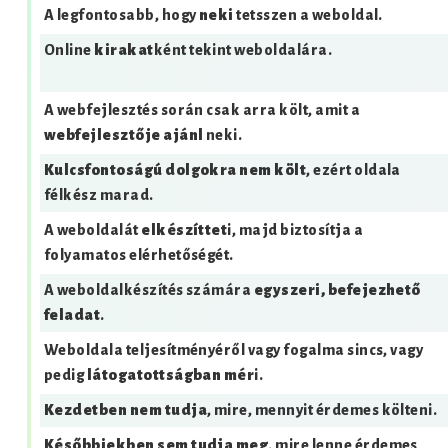
A legfontosabb, hogy
neki
tetsszen a weboldal.
Online
kirakat
ként tekint weboldalára.
A webfejlesztés során csak arra költ, amit a
webfejlesztője ajánl
neki.
Kulcsfontoságú dolgokra nem költ
, ezért oldala
félkész marad.
A weboldalát
elkészíttet
i, majd biztosítja a
folyamatos elérhetőségét.
A weboldalkészítés számára
egyszeri, befejezhető
feladat
.
Weboldala teljesítményéről vagy fogalma sincs, vagy
pedig
látogatottságban mér
i.
Kezdetben nem tudja
, mire, mennyit érdemes költeni.
Későbbiekben sem tudja meg
, mire lenne érdemes