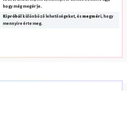
hogy még megérje.
Kipróbál
különböző lehetőségeket, és
megmér
i, hogy
mennyire érte meg.
rakterrel jelöltük