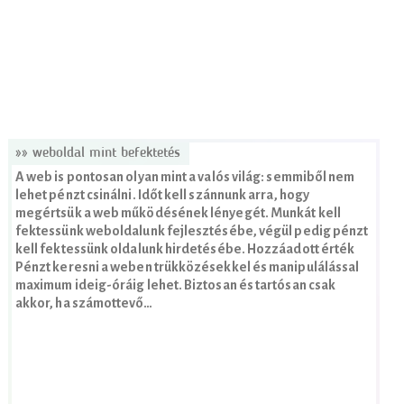
»» weboldal mint befektetés
A web is pontosan olyan mint a valós világ: semmiből nem
lehet pénzt csinálni. Időt kell szánnunk arra, hogy
megértsük a web működésének lényegét. Munkát kell
fektessünk weboldalunk fejlesztésébe, végül pedig pénzt
kell fektessünk oldalunk hirdetésébe. Hozzáadott érték
Pénzt keresni a weben trükközésekkel és manipulálással
maximum ideig-óráig lehet. Biztosan és tartósan csak
akkor, ha számottevő…