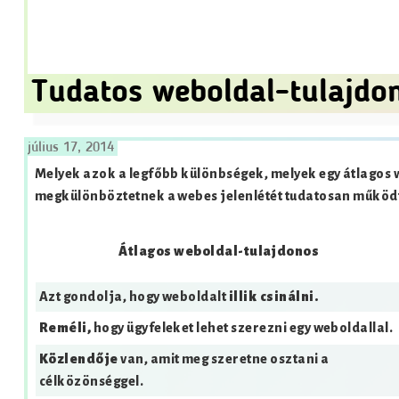
Tudatos weboldal-tulajdo
július 17, 2014
Melyek azok a legfőbb különbségek, melyek egy átlagos
megkülönböztetnek a webes jelenlétét tudatosan működt
Átlagos weboldal-tulajdonos
Azt gondolja, hogy weboldalt
illik csinálni.
Reméli,
hogy ügyfeleket lehet szerezni egy weboldallal.
Közlendője
van, amit meg szeretne osztani a
célközönséggel.