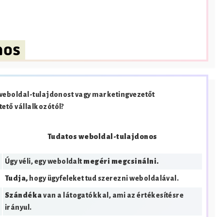
nos
 weboldal-tulajdonost vagy marketingvezetőt
ető vállalkozótól?
Tudatos weboldal-tulajdonos
Úgy véli, egy weboldalt
megéri megcsinálni.
Tudja,
hogy ügyfeleket tud szerezni weboldalával.
Szándéka
van a látogatókkal, ami az értékesítésre
irányul.