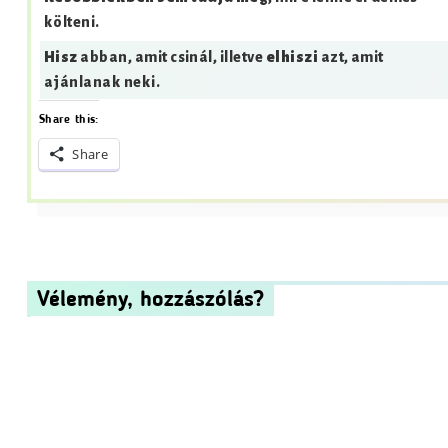
költeni.
Hisz
abban, amit csinál, illetve
elhiszi
azt, amit
ajánlanak neki.
Share this:
Share
Vélemény, hozzászólás?
Az e-mail címet nem tesszük közzé.
A kötelező mezőket
*
ka
Hozzászólás
*