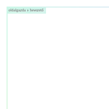
oldalgazda
»
bevezető