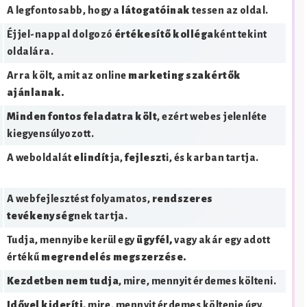
A legfontosabb, hogy a
látogatóinak
tessen az oldal.
Éjjel-nappal dolgozó
értékesítő kolléga
ként tekint
oldalára.
Arra költ, amit az online
marketing szakértők
ajánlanak.
Minden fontos feladatra költ
, ezért webes jelenléte
kiegyensúlyozott.
A weboldalát
elindít
ja,
fejleszt
i, és karban tartja.
A webfejlesztést folyamatos,
rendszeres
tevékenység
nek tartja.
Tudja, mennyibe kerül egy
ügyfél,
vagy akár egy adott
értékű
megrendelés megszerzése.
Kezdetben nem tudja
, mire, mennyit érdemes költeni.
Idővel kideríti,
mire, mennyit érdemes költenie úgy,