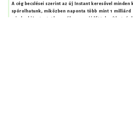
A cég becslései szerint az új Instant keresővel minden 
spórolhatunk, miközben naponta több mint 1 milliárd 
mindenki Instantot használna, ennyi időt takaríthatnán
• 3,5 milliárd másodpercet naponta
• 58,3 millió percet naponta
• 350 millió órát évente
• 11 órát másodpercenként
• 111 évet az emberiség életéből minden nap
Share this:
Share