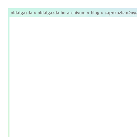
oldalgazda
»
oldalgazda.hu archívum
»
blog
»
sajtóközlemény