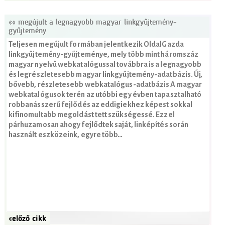
«« megújult a legnagyobb magyar linkgyűjtemény-
gyűjtemény
Teljesen megújult formában jelentkezik OldalGazda
linkgyűjtemény-gyűjteménye, mely több mint háromszáz
magyar nyelvű webkatalógussal továbbra is a legnagyobb
és legrészletesebb magyar linkgyűjtemény-adatbázis. Új,
bővebb, részletesebb webkatalógus-adatbázis A magyar
webkatalógusok terén az utóbbi egy évben tapasztalható
robbanásszerű fejlődés az eddigiekhez képest sokkal
kifinomultabb megoldást tett szükségessé. Ezzel
párhuzamosan ahogy fejlődtek saját, linképítés során
használt eszközeink, egyre több…
«előző cikk