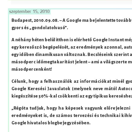
szeptember 15, 2010
Budapest, 2010.09.08. – A Google ma bejelentette továbbf
gyors és „gondolatolvasó”.
A néhány héten belül itthon is elérhető Google Instant m
egy keresőszó begépelését, az eredmények azonnal, auto
egy időben dinamikusan változnak. Becsléseink szerint a
másodperc időmegtakarítást jelent – ami a világszerte m
másodpercenként!
Célunk, hogy a felhasználók az információkat minél gy
Google Keresési Javaslatok (melynek neve mától Autoc
kiegészítése 50%-kal csökkenti az egy tipikus kereséshe
„Régóta tudjuk, hogy ha képesek vagyunk előrejelezni 
eredményeket is, de számos tervezési és technikai kihív
Google hivatalos blogbejegyzésében.