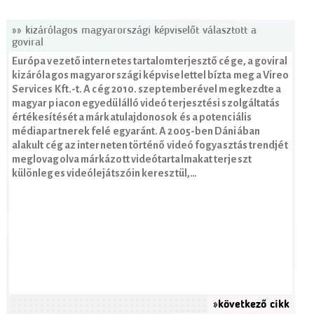
»» kizárólagos magyarországi képviselőt választott a
goviral
Európa vezető internetes tartalomterjesztő cége, a goviral
kizárólagos magyarországi képviselettel bízta meg a Vireo
Services Kft.-t. A cég 2010. szeptemberével megkezdte a
magyar piacon egyedülálló videó terjesztési szolgáltatás
értékesítését a márkatulajdonosok és a potenciális
médiapartnerek felé egyaránt. A 2005-ben Dániában
alakult cég az interneten történő videó fogyasztás trendjét
meglovagolva márkázott videótartalmakat terjeszt
különleges videólejátszóin keresztül,…
»következő cikk