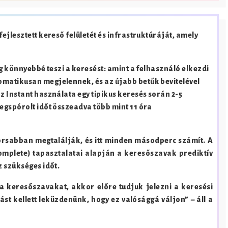
ejlesztett kereső felületét és infrastruktúráját, amely
ég könnyebbé teszi a keresést: amint a felhasználó elkezdi
matikusan megjelennek, és az újabb betűk bevitelével
z Instant használata egy tipikus keresés során 2-5
egspórolt időt összeadva több mint 11 óra
orsabban megtalálják, és itt minden másodperc számít. A
omplete) tapasztalatai alapján a keresőszavak prediktív
z szükséges időt.
a keresőszavakat, akkor előre tudjuk jelezni a keresési
ást kellett leküzdenünk, hogy ez valósággá váljon” – áll a