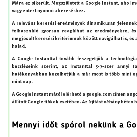
Mára ez sikerült. Megszületett a Google Instant, ahol
vagy entert nyomni a kereséshez.
A releváns keresési eredmények dinamikusan jelennek
felhasználó gyorsan reagálhat az eredményekre, és
megjósolt keresési kritériumok között navigálhat is, és
halad.
A Google Instanttal tovább feszegetjük a technológia
becsléseink szerint, az Instanttal 5-7-szer annyi 
hatékonyabban kezelhetjük a már most is több mint eg
mint nap.
A Google Instant mától elérhető a google.com címen angol
állított Google fiókok esetében. Az újítást néhány héten 
Mennyi időt spórol nekünk a Go