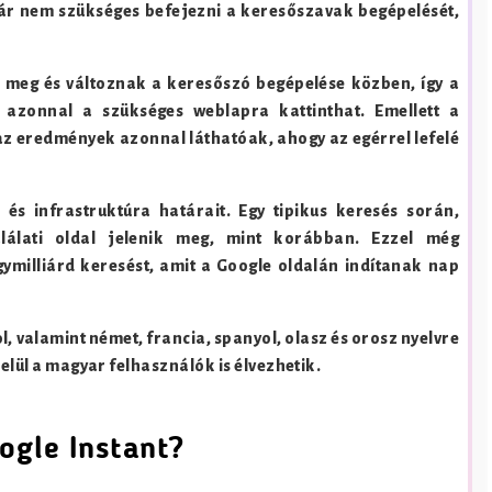
 már nem szükséges befejezni a keresőszavak begépelését,
 meg és változnak a keresőszó begépelése közben, így a
 azonnal a szükséges weblapra kattinthat. Emellett a
 az eredmények azonnal láthatóak, ahogy az egérrel lefelé
 és infrastruktúra határait. Egy tipikus keresés során,
találati oldal jelenik meg, mint korábban. Ezzel még
ymilliárd keresést, amit a Google oldalán indítanak nap
, valamint német, francia, spanyol, olasz és orosz nyelvre
belül a magyar felhasználók is élvezhetik.
ogle Instant?