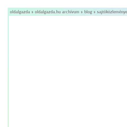
oldalgazda
»
oldalgazda.hu archívum
»
blog
»
sajtóközlemény