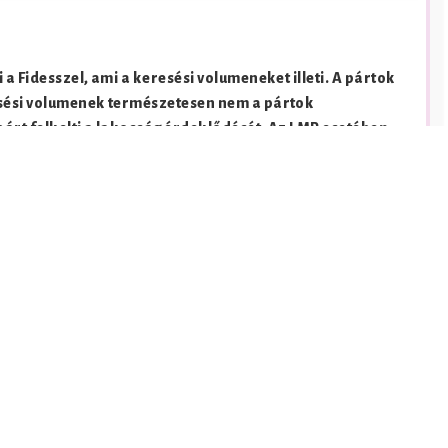
 a Fidesszel, ami a keresési volumeneket illeti. A pártok
resési volumenek természetesen nem a pártok
párt felkelti a lakosság érdeklődését. Az LMP esetében
nyuk során kiemelt figyelmet fordítottak az online
matosan alacsony volt az elmúlt időszakban, bár az
ben megnőtt az érdeklődés a Google keresőben, melyet
bbodása, így a választók az interneten kutattak az
érkezett, azt követte az LMP majd a Fidesz, míg az MSZP-t
jükbe.
ma összességében is lecsökkent, az első forduló előttihez
gy az érdeklődés középpontjába a Fidesz került, mely
 adott időszakok keresési trendjeit, összehasonlíthatja