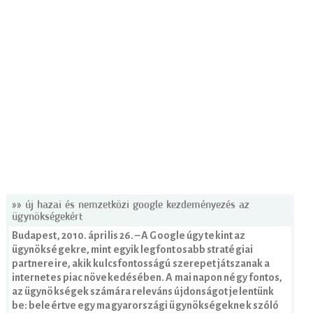
»» új hazai és nemzetközi google kezdeményezés az
ügynökségekért
Budapest, 2010. április 26. – A Google úgy tekint az
ügynökségekre, mint egyik legfontosabb stratégiai
partnereire, akik kulcsfontosságú szerepet játszanak a
internetes piac növekedésében. A mai napon négy fontos,
az ügynökségek számára releváns újdonságot jelentünk
be: beleértve egy magyarországi ügynökségeknek szóló