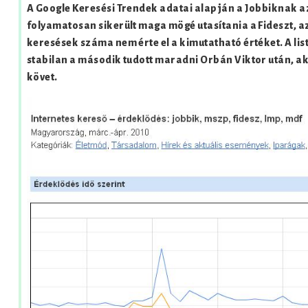
A Google Keresési Trendek adatai alapján a Jobbiknak a
folyamatosan sikerült maga mögé utasítania a Fideszt, a
keresések száma nem érte el a kimutatható értéket. A li
stabilan a második tudott maradni Orbán Viktor után, ak
követ.