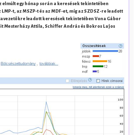
z elmúlt egy hónap során a keresések tekintetében
z LMP-t, az MSZP-t és az MDF-et, míg az SZDSZ-re leadott
stavezetőkre leadott keresések tekintetében Vona Gábor
it Mesterházy Attila, Schiffer András és Bokros Lajos