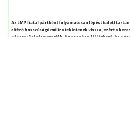
Az LMP fiatal pártként folyamatosan lépést tudott tartani
eltérő hosszúságú múltra tekintenek vissza, ezért a ke
népszerűségét mutatják. Az azonban jól látható, ha egy 
ehhez nagymértékben hozzájárult, hogy választási kampá
tevékenységekre.
Az MDF és az MSZP keresőszavak iránti érdeklődés folya
utóbbi április elejétől felfelé ívelő trendet mutatott.
A választások éjszakáján minden párt iránt nagymérték
valószínűleg tovább fokozott a kampánycsend meghossza
eredmények után. A legtöbb keresés ekkor is a Jobbikra 
csupán fele, az MDF-t negyed ennyien írták be böngésző
Az első forduló után néhány napon belül a keresések szá
hasonló értéken állt be. A trendekben megfigyelhető, ho
először utasította maga mögé több napon át a Jobbikot.
A Google szolgáltatása segítségével bárki megtekintheti