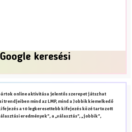
Google keresési
pártok online aktivitása jelentős szerepet játszhat
i trendjeiben mind az LMP, mind a Jobbik kiemelkedő
 kifejezés a 10 legkeresettebb kifejezés közé tartozott
választási eredmények”, a „választás”, „jobbik”,