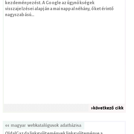
kezdeményezést. A Google az ügynökségek
visszajelzései alapján a mai nappal néhány, őket érintő
nagyszabású…
»következő cikk
«« magyar webkatalógusok adatbázisa
OldalGazda linkgyűjtemények linkgyűjteménye a