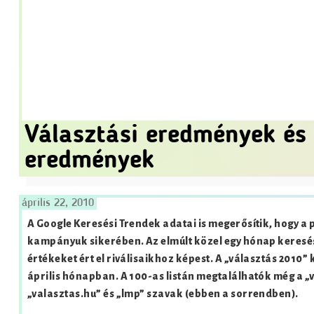
Választási eredmények és 
eredmények
április 22, 2010
A Google Keresési Trendek adatai is megerősítik, hogy a 
kampányuk sikerében. Az elmúlt közel egy hónap keresés
értékeket ért el riválisaikhoz képest. A „választás 2010”
április hónapban. A 100-as listán megtalálhatók még a „
„valasztas.hu” és „lmp” szavak (ebben a sorrendben).