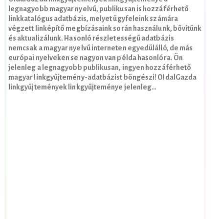
legnagyobb magyar nyelvű, publikusan is hozzáférhető
linkkatalógus adatbázis, melyet ügyfeleink számára
végzett linképítő megbízásaink során használunk, bővítünk
és aktualizálunk. Hasonló részletességű adatbázis
nemcsak a magyar nyelvű interneten egyedülálló, de más
európai nyelveken se nagyon van példa hasonlóra. Ön
jelenleg a legnagyobb publikusan, ingyen hozzáférhető
magyar linkgyűjtemény-adatbázist böngészi! OldalGazda
linkgyűjtemények linkgyűjteménye jelenleg…