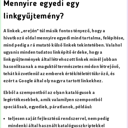
Mennyire egyedi egy
linkgyűjtemény?
A linkek „erején” túl másik fontos tényező, hogy a
hivatkozó oldal mennyire egyedi mind tartalma, felépítése,
mind pedig a rá mutató külső linkek tekintetében. Valahol
ugyanis minden tudatos linképítő érdeke, hogy a
linkgyűjtemények által létrehozott linkek minél jobban
hasonlítsanak a maguktól természetes módon létrejövő,
tehát közvetlenül az emberek értékítéletét tükröző, és
ezért a Google által oly nagyra tartott linkekhez.
Ebből a szempontból az olyan katalógusok a
legértékesebbek, amik valamilyen szempontból
speciálisak, egyediek, páratlanok, például:
teljesen saját fejlesztésű rendszerrel, nem pedig
mindenki által használt katalógusszkriptekkel