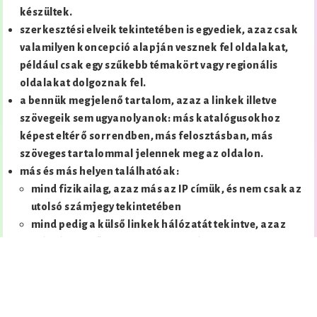
készültek.
szerkesztési elveik tekintetében is egyediek, azaz csak
valamilyen koncepció alapján vesznek fel oldalakat,
például csak egy szűkebb témakört vagy regionális
oldalakat dolgoznak fel.
a bennük megjelenő tartalom, azaz a linkek illetve
szövegeik sem ugyanolyanok: más katalógusokhoz
képest eltérő sorrendben, más felosztásban, más
szöveges tartalommal jelennek meg az oldalon.
más és más helyen találhatóak:
mind fizikailag, azaz más az IP címük, és nem csak az
utolsó számjegy tekintetében
mind pedig a külső linkek hálózatát tekintve, azaz
másféle külső linkek mutatnak rájuk
Ennek megfelelően ha csinálunk száz olyan
linkgyűjteményt, hogy