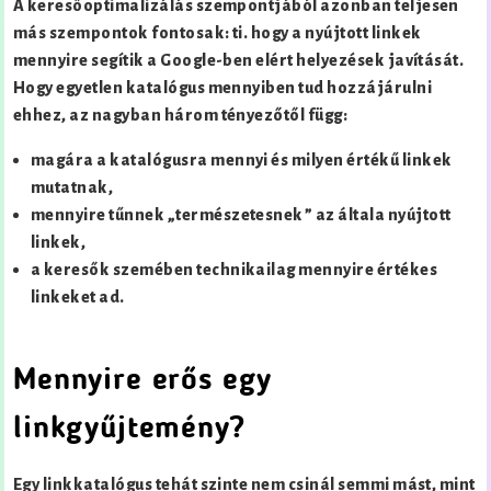
A keresőoptimalizálás szempontjából azonban teljesen
más szempontok fontosak: ti. hogy a nyújtott linkek
mennyire segítik a Google-ben elért helyezések javítását.
Hogy egyetlen katalógus mennyiben tud hozzájárulni
ehhez, az nagyban három tényezőtől függ:
magára a katalógusra mennyi és milyen értékű linkek
mutatnak,
mennyire tűnnek „természetesnek” az általa nyújtott
linkek,
a keresők szemében technikailag mennyire értékes
linkeket ad.
Mennyire erős egy
linkgyűjtemény?
Egy linkkatalógus tehát szinte nem csinál semmi mást, mint