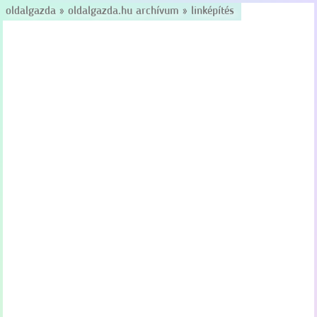
oldalgazda
»
oldalgazda.hu archívum
»
linképítés