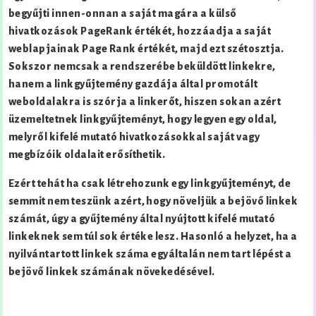
begyűjti innen-onnan a saját magára a külső
hivatkozások PageRank értékét, hozzáadja a saját
weblapjainak Page Rank értékét, majd ezt szétosztja.
Sokszor nemcsak a rendszerébe beküldött linkekre,
hanem a linkgyűjtemény gazdája által promotált
weboldalakra is szórja a linkerőt, hiszen sokan azért
üzemeltetnek linkgyűjteményt, hogy legyen egy oldal,
melyről kifelé mutató hivatkozásokkal saját vagy
megbízóik oldalait erősíthetik.
Ezért tehát ha csak létrehozunk egy linkgyűjteményt, de
semmit nem teszünk azért, hogy növeljük a bejövő linkek
számát, úgy a gyűjtemény által nyújtott kifelé mutató
linkeknek sem túl sok értéke lesz. Hasonló a helyzet, ha a
nyilvántartott linkek száma egyáltalán nem tart lépést a
bejövő linkek számának növekedésével.