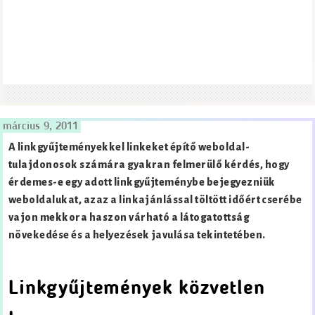
március 9, 2011
A linkgyűjteményekkel linkeket építő weboldal-
tulajdonosok számára gyakran felmerülő kérdés, hogy
érdemes-e egy adott linkgyűjteménybe bejegyezniük
weboldalukat, azaz a linkajánlással töltött időért cserébe
vajon mekkora haszon várható a látogatottság
növekedése és a helyezések javulása tekintetében.
Linkgyűjtemények közvetlen