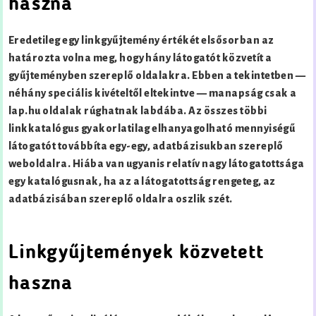
haszna
Eredetileg egy linkgyűjtemény értékét elsősorban az
határozta volna meg, hogy hány látogatót közvetít a
gyűjteményben szereplő oldalakra. Ebben a tekintetben —
néhány speciális kivételtől eltekintve — manapság csak a
lap.hu oldalak rúghatnak labdába. Az összes többi
linkkatalógus gyakorlatilag elhanyagolható mennyiségű
látogatót továbbíta egy-egy, adatbázisukban szereplő
weboldalra. Hiába van ugyanis relatív nagy látogatottsága
egy katalógusnak, ha az a látogatottság rengeteg, az
adatbázisában szereplő oldalra oszlik szét.
Linkgyűjtemények közvetett
haszna