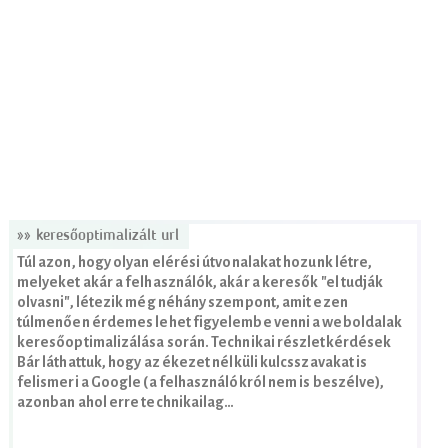
»» keresőoptimalizált url
Túl azon, hogy olyan elérési útvonalakat hozunk létre,
melyeket akár a felhasználók, akár a keresők "el tudják
olvasni", létezik még néhány szempont, amit ezen
túlmenően érdemes lehet figyelembe venni a weboldalak
keresőoptimalizálása során. Technikai részletkérdések
Bár láthattuk, hogy az ékezet nélküli kulcsszavakat is
felismeri a Google (a felhasználókról nem is beszélve),
azonban ahol erre technikailag…