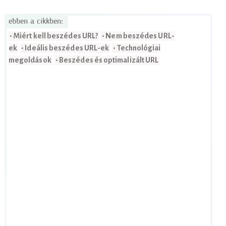
ebben a cikkben:
• Miért kell beszédes URL?
• Nem beszédes URL-
ek
• Ideális beszédes URL-ek
• Technológiai
megoldások
• Beszédes és optimalizált URL