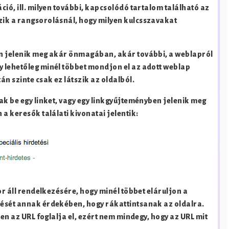
ció, ill. milyen további, kapcsolódó tartalom található az
zik a rangsorolásnál, hogy milyen kulcsszavakat
en jelenik meg akár önmagában, akár további, a weblapról
y lehetőleg minél többet mondjon el az adott weblap
n szinte csak ez látszik az oldalból.
ak be egy linket, vagy egy linkgyűjteményben jelenik meg
a keresők találati kivonatai jelentik:
or áll rendelkezésére, hogy minél többet eláruljon a
dését annak érdekében, hogy rákattintsanak az oldalra.
ben az URL foglalja el, ezért nem mindegy, hogy az URL mit