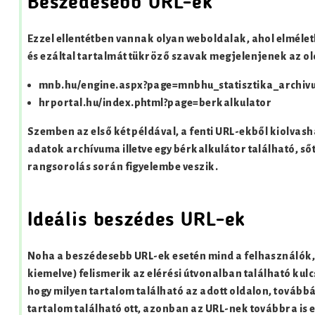
Beszédesebb URL-ek
Ezzel ellentétben vannak olyan weboldalak, ahol elmélet
és ezáltal tartalmát tükröző szavak megjelenjenek az old
mnb.hu/engine.aspx?page=mnbhu_statisztika_archiv
hrportal.hu/index.phtml?page=berkalkulator
Szemben az első két példával, a fenti URL-ekből kiolvas
adatok archívuma illetve egy bérkalkulátor található, sőt
rangsorolás során figyelembe veszik.
Ideális beszédes URL-ek
Noha a beszédesebb URL-ek esetén mind a felhasználók, 
kiemelve) felismerik az elérési útvonalban található kul
hogy milyen tartalom található az adott oldalon, tovább
tartalom található ott, azonban az URL-nek továbbra is 