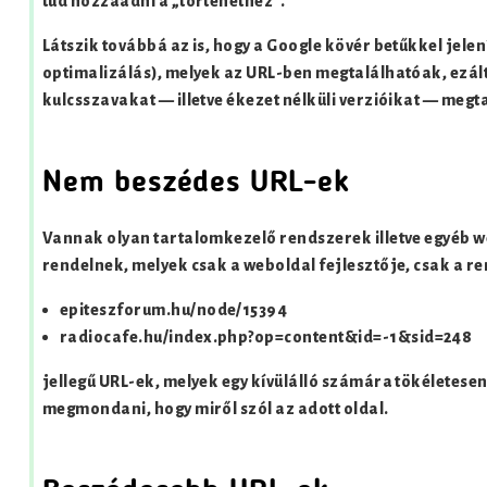
tud hozzáadni a „történethez”.
Látszik továbbá az is, hogy a Google kövér betűkkel jele
optimalizálás), melyek az URL-ben megtalálhatóak, ezálta
kulcsszavakat — illetve ékezet nélküli verzióikat — megta
Nem beszédes URL-ek
Vannak olyan tartalomkezelő rendszerek illetve egyéb 
rendelnek, melyek csak a weboldal fejlesztője, csak a r
epiteszforum.hu/node/15394
radiocafe.hu/index.php?op=content&id=-1&sid=248
jellegű URL-ek, melyek egy kívülálló számára tökéletesen
megmondani, hogy miről szól az adott oldal.