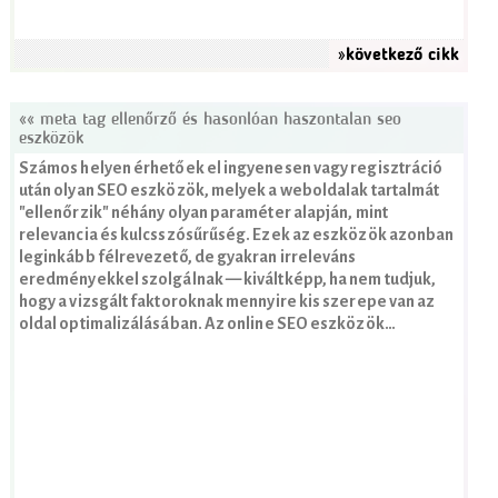
»következő cikk
«« meta tag ellenőrző és hasonlóan haszontalan seo
eszközök
Számos helyen érhetőek el ingyenesen vagy regisztráció
után olyan SEO eszközök, melyek a weboldalak tartalmát
"ellenőrzik" néhány olyan paraméter alapján, mint
relevancia és kulcsszósűrűség. Ezek az eszközök azonban
leginkább félrevezető, de gyakran irreleváns
eredményekkel szolgálnak — kiváltképp, ha nem tudjuk,
hogy a vizsgált faktoroknak mennyire kis szerepe van az
oldal optimalizálásában. Az online SEO eszközök…