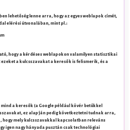
ben lehetőség lenne arra, hogy az egyes weblapok címét,
al elérési útvonalában, mint pl.:
um
ható, hogy a kérdéses weblapokon valamilyen statisztikai
 ezeket a kulcsszavakat a keresők is felismerik, és a
mind a keresők (a Google például kövér betűkkel
csszavakat, ez alapján pedig következtetni tudnak arra,
á, hogy mely kulcsszavakkal kapcsolatban releváns
egy igen nagy hányada pusztán csak technológiai