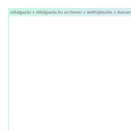
oldalgazda
»
oldalgazda.hu archívum
»
webfejlesztés
»
domain