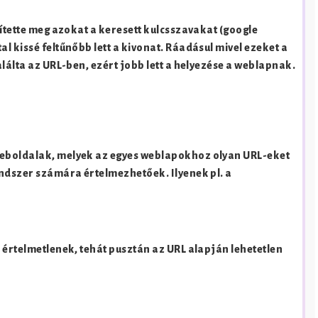
nítette meg azokat a keresett kulcsszavakat (google
l kissé feltűnőbb lett a kivonat. Ráadásul mivel ezeket a
lálta az URL-ben, ezért jobb lett a helyezése a weblapnak.
weboldalak, melyek az egyes weblapokhoz olyan URL-eket
endszer számára értelmezhetőek. Ilyenek pl. a
 értelmetlenek, tehát pusztán az URL alapján lehetetlen