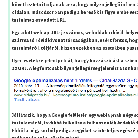
következtetni tudjanak arra, hogy milyen jellegű informá
oldalon, másodsorban pedig a keresők is figyelembe ves
tartalmaz egy adott URL.
Egy adott weblap URL-je számos, weboldalon kívüli hely
származó rövid kivonat társaságában, ezért fontos, hog
tartalmáról, céljáról, hiszen ezekben az esetekben pusztá
Ilyen esetekre jelent példát, ha egy hozzászólásba szúrn
az URL. A legfontosabb ilyen jellegű megjelenést azonban 
Jól látszik, hogy a Google felületén egy weblapnak négy s
tartalomáról, továbbá felkeltse a felhasználók érdeklő
Ebből a négy sorból pedig az egyiket szinte teljes egészé