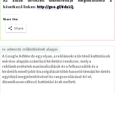
Az autók tervezett menetrendje megtekinthető a
következő linken:
http://goo.gl/8dxLQ
.
Share this:
Share
»» adwords működésének alapjai
A Google AdWords egy olyan, a reklámokra történő kattintások
mérése alapján számlázó hirdetési rendszer, mely a
reklámbevételek maximalizálását és a felhasználók és a
hirdetők minél jobb kiszolgálását több hasonló témájú hirdetés
egyidejű megjelenítésével és rangsorolásával éri el,
dinamikusan változó kattintási árak mellett.