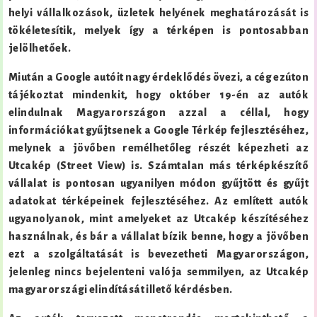
helyi vállalkozások, üzletek helyének meghatározását is
tökéletesítik, melyek így a térképen is pontosabban
jelölhetőek.
Miután a Google autóit nagy érdeklődés övezi, a cég ezúton
tájékoztat mindenkit, hogy október 19-én az autók
elindulnak Magyarországon azzal a céllal, hogy
információkat gyűjtsenek a Google Térkép fejlesztéséhez,
melynek a jövőben remélhetőleg részét képezheti az
Utcakép (Street View) is. Számtalan más térképkészítő
vállalat is pontosan ugyanilyen módon gyűjtött és gyűjt
adatokat térképeinek fejlesztéséhez. Az említett autók
ugyanolyanok, mint amelyeket az Utcakép készítéséhez
használnak, és bár a vállalat bízik benne, hogy a jövőben
ezt a szolgáltatását is bevezetheti Magyarországon,
jelenleg nincs bejelenteni valója semmilyen, az Utcakép
magyarországi elindítását illető kérdésben.