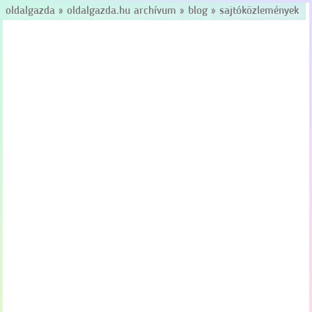
oldalgazda
»
oldalgazda.hu archívum
»
blog
»
sajtóközlemények