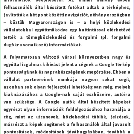
információk beépítésével. Az elmúlt néhány évben
felhasználók által készített fotókat adtak a térképhez,
javították a két pont közötti navigációt, néhány országban
– köztük Magyarországon is – a helyi közlekedési
vállalatokkal együttműködve egy kattintással elérhetővé
tették a tömegközlekedési és forgalmi (pl. forgalmi
dugókra vonatkozó) információkat.
A folyamatosan változó városi környezetben nagy és
egyúttal izgalmas kihívást jelent a cégnek a Google Térkép
pontosságának és naprakészségének megőrzése. Ebben a
vállalat partnereinek munkája nagyon sokat segít,
azonban sok olyan fejlesztési lehetőség van még, melyek
kiaknázásához a Google-nak saját eszközeire, autóira
van szüksége. A Google autók által készített képeket
egyrészt olyan információk feldolgozásához használja a
cég, mint az utcanevek, közlekedési táblák, jelzések,
másrészt a képek segítenek a felhasználók által javasolt
pontosítások, módosítások jóváhagyásában, továbbá a