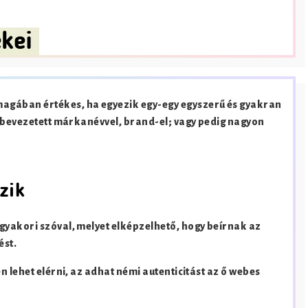
kei
agában értékes, ha egyezik egy-egy egyszerű és gyakran
r bevezetett márkanévvel, brand-el; vagy pedig nagyon
zik
gyakori szóval, melyet elképzelhető, hogy beírnak az
ést.
 lehet elérni, az adhat némi autenticitást az ő webes