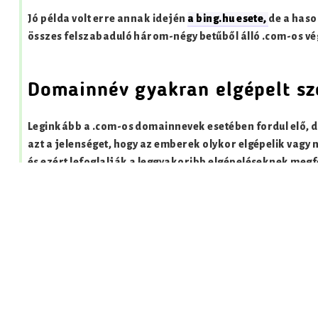
Jó példa volt erre annak idején
a bing.hu esete,
de a haso
összes felszabaduló három-négy betűből álló .com-os 
Domainnév gyakran elgépelt sz
Leginkább a .com-os domainnevek esetében fordul elő, 
azt a jelenséget, hogy az emberek olykor elgépelik vagy 
és ezért lefoglalják a leggyakoribb elgépeléseknek meg
Ilyen domainekre példa lehet akár a gogle.hu vagy a fac
nak hívnak.
Összefoglalás
A domainnevek elsődleges értéke tehát azon alapul, hogy 
szóval, márkanévvel. Ha ez a kifejezés már szervesen ös