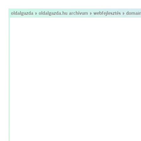
oldalgazda
»
oldalgazda.hu archívum
»
webfejlesztés
»
domain