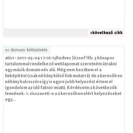
»következő cikk
«« domain költöztetés
atis1 • 2011-05-04 17:16:13Kedves József! Kb. 5 hónapos
tartalommal rendelkező weblapomat szeretném átrakni
egy másik domain név alá. Még nem kezdtem el a
linképítést (csak néhány külső link mutat rá) de a keresőben
néhány kulcsszóra így is egyre jobb helyezést értem el
(gondolom az idő faktor miatt). Kérdéseim a következők
lennének: 1. visszaveti-e a a keresőben elért helyezéseket
egy…