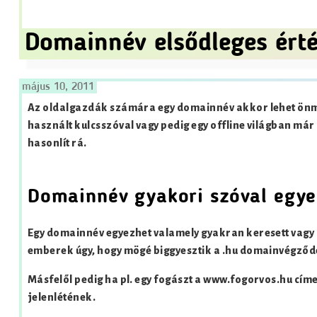
Domainnév elsődleges érté
május 10, 2011
Az oldalgazdák számára egy domainnév akkor lehet önm
használt kulcsszóval vagy pedig egy offline világban má
hasonlít rá.
Domainnév gyakori szóval egye
Egy domainnév egyezhet valamely gyakran keresett vagy 
emberek úgy, hogy mögé biggyesztik a .hu domainvégződ
Másfelől pedig ha pl. egy fogászt a www.fogorvos.hu címen
jelenlétének.