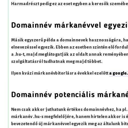
Harmadrészt pedig ez az eset egyben a keresők szemében
Domainnév márkanévvel egyezi
Másik egyszerű példa a domainnevek hasznosságára, ha 
elnevezéssel egyezik. Ebben az esetben szintén előfordu
a .hu-t, majd meglátogatják az oldalt annak reményében
szolgáltatásról tudhatnak meg majd többet.
Ilyen kvázi márkanévbitorlásra évekkel ezelőtt
a google
Domainnév potenciális márkané
Nem csak akkor juthatunk értékes domainnévhez, ha pl. s
márkanév .hu-s megfelelőjére, hanem hirtelen akkor is 
bevezetendő új márkanévvel egyezik meg az általunk bit