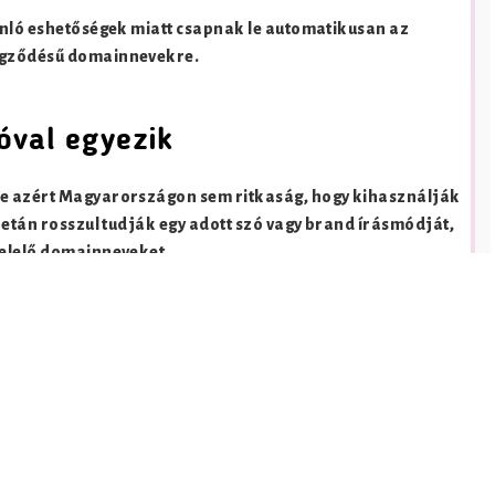
nló eshetőségek miatt csapnak le automatikusan az
végződésű domainnevekre.
óval egyezik
de azért Magyarországon sem ritkaság, hogy kihasználják
netán rosszul tudják egy adott szó vagy brand írásmódját,
felelő domainneveket.
ebok.hu domainnév is, melyet szakszóval
typosquatting
-
egyezik egy, az offline világban már ismert és bevezetett
szekapcsolódott más cégekkel (pl. facebook.hu), úgy a