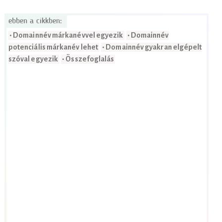
ebben a cikkben:
• Domainnév márkanévvel egyezik
• Domainnév
potenciális márkanév lehet
• Domainnév gyakran elgépelt
szóval egyezik
• Összefoglalás