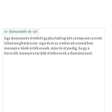
»» domainnév és url
Egy domainnév értékét gyakorlatilag két szempont szerint
lehet meghatározni: egyrészt az emberek szemében
mennyire tűnik értékesnek, másrészt pedig, hogy a
keresők mennyire tartják értékesnek a domainnevet.