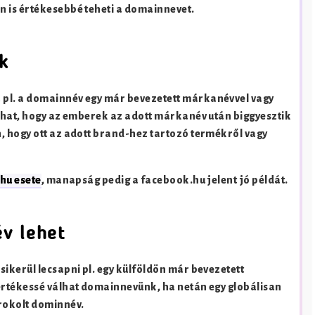
 is értékesebbé teheti a domainnevet.
k
pl. a domainnév egy már bevezetett márkanévvel vagy
lhat, hogy az emberek az adott márkanév után biggyesztik
, hogy ott az adott brand-hez tartozó termékről vagy
.hu esete
, manapság pedig a facebook.hu jelent jó példát.
v lehet
ikerül lecsapni pl. egy külföldön már bevezetett
értékessé válhat domainnevünk, ha netán egy globálisan
rokolt dominnév.