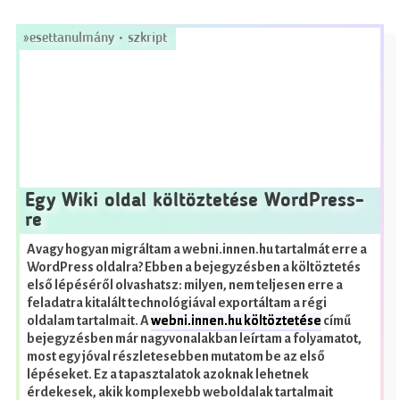
»
esettanulmány
•
szkript
Egy Wiki oldal költöztetése WordPress-
re
Avagy hogyan migráltam a webni.innen.hu tartalmát erre a
WordPress oldalra? Ebben a bejegyzésben a költöztetés
első lépéséről olvashatsz: milyen, nem teljesen erre a
feladatra kitalált technológiával exportáltam a régi
oldalam tartalmait.
A
webni.innen.hu költöztetése
című
bejegyzésben már nagyvonalakban leírtam a folyamatot,
most egy jóval részletesebben mutatom be az első
lépéseket. Ez a tapasztalatok azoknak lehetnek
érdekesek, akik komplexebb weboldalak tartalmait