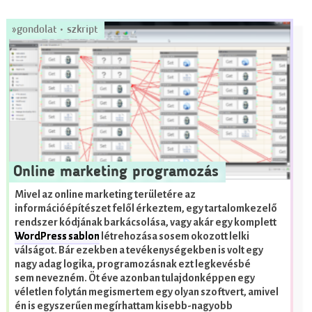
»
gondolat
•
szkript
Online marketing programozás
Mivel az online marketing területére az
információépítészet felől érkeztem, egy tartalomkezelő
rendszer kódjának barkácsolása, vagy akár egy komplett
WordPress sablon
létrehozása sosem okozott lelki
válságot. Bár ezekben a tevékenységekben is volt egy
nagy adag logika, programozásnak ezt legkevésbé
sem nevezném. Öt éve azonban tulajdonképpen egy
véletlen folytán megismertem egy olyan szoftvert, amivel
én is egyszerűen megírhattam kisebb-nagyobb