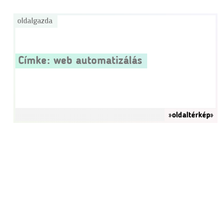
oldalgazda
Címke:
web automatizálás
»oldaltérkép»