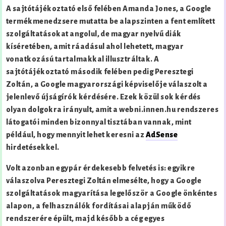
A sajtótájékoztató első felében Amanda Jones, a Google
termékmenedzsere mutatta be alapszinten a fent említett
szolgáltatásokat angolul, de magyar nyelvű diák
kíséretében, amit ráadásul ahol lehetett, magyar
vonatkozású tartalmakkal illusztráltak. A
sajtótájékoztató második felében pedig Peresztegi
Zoltán, a Google magyarországi képviselője válaszolt a
jelenlevő újságírók kérdésére. Ezek közül sok kérdés
olyan dolgokra irányult, amit a webni.innen.hu rendszeres
látogatói minden bizonnyal tisztában vannak, mint
például, hogy mennyit lehet keresni az
AdSense
hirdetésekkel.
Volt azonban egypár érdekesebb felvetés is: egyikre
válaszolva Peresztegi Zoltán elmesélte, hogy a Google
szolgáltatások magyarítása legelőször a Google önkéntes
alapon, a felhasználók fordításai alapján működő
rendszerére épült, majd később a cég egyes