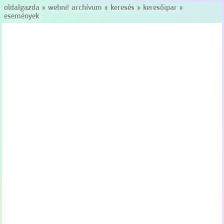
oldalgazda
»
webni! archívum
»
keresés
»
keresőipar
»
események