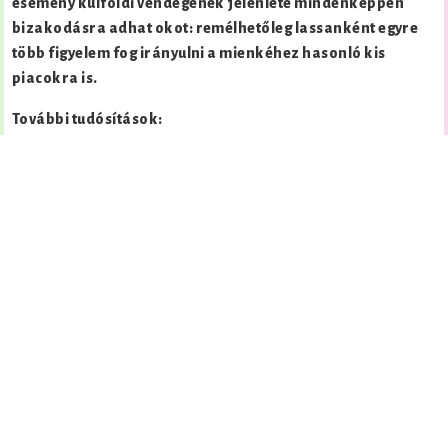
esemény külföldi vendégének jelenléte mindenképpen
bizakodásra adhat okot: remélhetőleg lassanként egyre
több figyelem fog irányulni a mienkéhez hasonló kis
piacokra is.
További tudósítások:
http://webisztan.blog.hu/2007/09/04/megint_magyarit_a
http://onlinemarketing.blog.hu/2007/09/04/google_besz
A „Google Sajtóreggeli (2007.szept.4.)” című bejegyzést
2007. 09. 05.
napján publikáltam, az azóta már bezárt
webni.innen.hu oldalon. Ezt az írást és az innen
hivatkozott régi tartalmakat a
Webni! Archívum
oldalán
gyűjtöttem össze. Mivel az utolsó módosítás dátuma:
2007.
09. 05.
, ezért az itt olvasható információk már részben
vagy teljes egészében elavultak lehetnek.