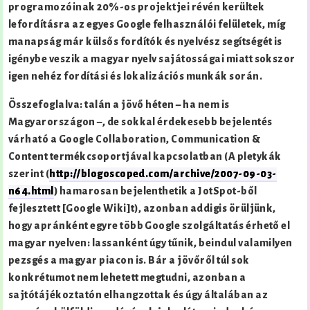
programozóinak 20%-os projektjei révén kerültek
lefordításra az egyes Google felhasználói felületek, míg
manapság már külsős fordítók és nyelvész segítségét is
igénybe veszik a magyar nyelv sajátosságai miatt sokszor
igen nehéz fordítási és lokalizációs munkák során.
Összefoglalva: talán a jövő héten – ha nem is
Magyarországon –, de sokkal érdekesebb bejelentés
várható a Google Collaboration, Communication &
Content termékcsoportjával kapcsolatban (A pletykák
szerint (
http://blogoscoped.com/archive/2007-09-03-
n64.html
) hamarosan bejelenthetik a JotSpot
-ből
fejlesztett [Google Wiki]
t), azonban addigis örüljünk,
hogy apránként egyre több Google szolgáltatás érhető el
magyar nyelven: lassanként úgy tűnik, beindul valamilyen
pezsgés a magyar piacon is. Bár a jövőről túl sok
konkrétumot nem lehetett megtudni, azonban a
sajtótájékoztatón elhangzottak és úgy általában az