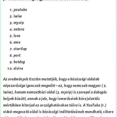
youtube
iwiw
myvip
vatera
love
emo
startlap
port
hotdog
elvira
Az eredmények tisztán mutatják, hogy a közösségi oldalak
népszerűsége igencsak megnőtt – az, hogy nemcsak magyar ( 2.
iwiw), hanem nemzetközi oldal (3. myvip) is szerepel a dobogós
helyek között, annak a jele, hogy ismerőseink köre jelentős
mértékben kiterjed az országhatárokon túlra is. A YouTube
(1.)
videó-megosztó oldal is közösségi indíttatásúnak mondható, sikere