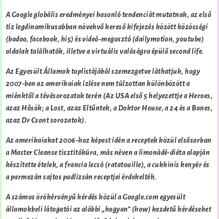
A Google globális eredményei hasonló tendenciát mutatnak, az első
tíz legdinamikusabban növekvő kereső kifejezés között közösségi
(badoo, facebook, hi5) és videó-megosztó (dailymotion, youtube)
oldalak találhatók, illetve a virtuális valóságra épülő second life.
Az Egyesült Államok toplistájából szemezgetve láthatjuk, hogy
2007-ben az amerikaiak ízlése nem túlzottan különbözött a
miénktől a tévésorozatok terén (Az USA első 5 helyezettje a Heroes,
azaz Hősök; a Lost, azaz Eltűntek, a Doktor House, a 24 és a Bones,
azaz Dr Csont sorozatok).
Az amerikaiakat 2006-hoz képest idén a receptek közül elsősorban
a Master Cleanse tisztítókúra, más néven a limonádé-diéta alapján
készítette ételek, a francia lecsó (ratatouille), a cukkinis kenyér és
a parmezán sajtos padlizsán receptjei érdekelték.
A számos örökérvényű kérdés közül a Google.com egyesült
államokbeli látogatói az alábbi „hogyan” (how) kezdetű kérdéseket