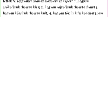
tették fel leggyakrabban az előző évhez képest: 1. hogyan
csókoljunk (how to kiss) 2. hogyan rajzoljunk (how to draw) 3.
hogyan kössünk (how to knit) 4. hogyan törjünk fel kódokat (how
to hack) 5. hogyan táncoljunk (how to dance).
Magyar Google Zeitgeist 2007
novemberében
http://www.google.com/intl/en/press/intl-
zeitgeist.html#hu
Mint az várható, nagyon erősek a klasszikus
Szezonális
kulcsszavak
a novemberben legnagyobb növekedést
produkáló kulcsszavak között:
karácsony
mikulás