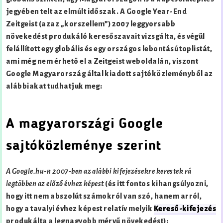
jegyében telt az elmúlt időszak. A Google Year-End
Zeitgeist (azaz „korszellem”) 2007 leggyorsabb
növekedést produkáló keresőszavait vizsgálta, és végül
felállított egy globális és egy országos lebontású toplistát,
ami még nem érhető el a Zeitgeist weboldalán, viszont
Google Magyarország által kiadott sajtóközleményből az
alábbiakat tudhatjuk meg:
A magyarországi Google
sajtóközleménye szerint
A Google.hu-n 2007-ben az alábbi kifejezésekre kerestek rá
legtöbben az előző évhez képest
(és itt fontos kihangsúlyozni,
hogy itt nem abszolút számokról van szó, hanem arról,
hogy a tavalyi évhez képest relatív melyik
Kereső-kifejezés
produkálta a legnagyobb mérvű növekedést):