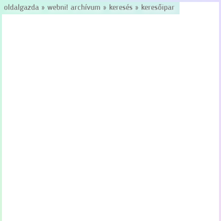
oldalgazda
»
webni! archívum
»
keresés
»
keresőipar