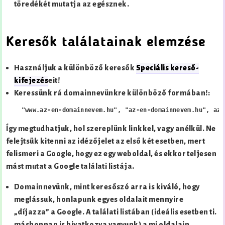
töredékét mutatja az egésznek.
Keresők találatainak elemzése
Használjuk a különböző keresők
Speciális kereső-
kifejezés
eit!
Keressünk rá domainnevünkre különböző formában!:
  "www.az-en-domainnevem.hu", "az-en-domainnevem.hu", az-
Így megtudhatjuk, hol szereplünk linkkel, vagy anélkül. Ne
felejtsük kitenni az idézőjelet az első két esetben, mert
felismeri a Google, hogy ez egy weboldal, és ekkor teljesen
mást mutat a Google találati listája.
Domainnevünk, mint keresőszó arra is kiváló, hogy
meglássuk, honlapunk egyes oldalait mennyire
„díjazza” a Google. A találati listában (ideális esetben ti.
máshonnan is hivatkozva vagyunk) a mi oldalain