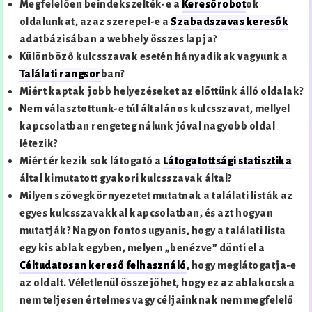
Megfelelően beindekszelték-e a
Keresőrobot
ok
oldalunkat, azaz szerepel-e a
Szabadszavas keresők
adatbázisában a webhely összes lapja?
Különböző kulcsszavak esetén hányadikak vagyunk a
Találati rangsor
ban?
Miért kaptak jobb helyezéseket az előttünk álló oldalak?
Nem választottunk-e túl általános kulcsszavat, mellyel
kapcsolatban rengeteg nálunk jóval nagyobb oldal
létezik?
Miért érkezik sok látogató a
Látogatottsági statisztika
által kimutatott gyakori kulcsszavak által?
Milyen szövegkörnyezetet mutatnak a találati listák az
egyes kulcsszavakkal kapcsolatban, és azt hogyan
mutatják? Nagyon fontos ugyanis, hogy a találati lista
egy kis ablak egyben, melyen „benézve” dönti el a
Céltudatosan kereső felhasználó
, hogy meglátogatja-e
az oldalt. Véletlenül összejöhet, hogy ez az ablakocska
nem teljesen értelmes vagy céljainknak nem megfelelő