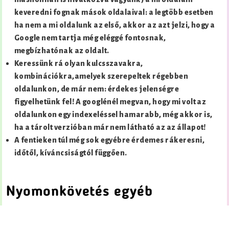
keveredni fognak mások oldalaival: a legtöbb esetben
ha nem a mi oldalunk az első, akkor az azt jelzi, hogy a
Google nem tartja még eléggé fontosnak,
megbízhatónak az oldalt.
Keressünk rá olyan kulcsszavakra,
kombinációkra,amelyek szerepeltek régebben
oldalunkon, de már nem: érdekes jelenségre
figyelhetünk fel! A googlénél megvan, hogy mi volt az
oldalunkon egy indexeléssel hamarabb, még akkor is,
ha a tárolt verzióban már nem látható az az állapot!
A fentieken túl még sok egyébre érdemes rákeresni,
időtől, kíváncsiságtól függően.
Nyomonkövetés egyéb
eszközökkel