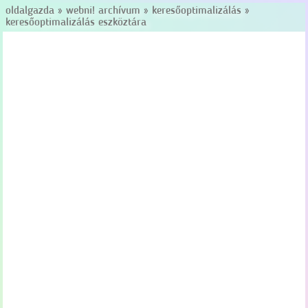
oldalgazda
»
webni! archívum
»
keresőoptimalizálás
»
keresőoptimalizálás eszköztára