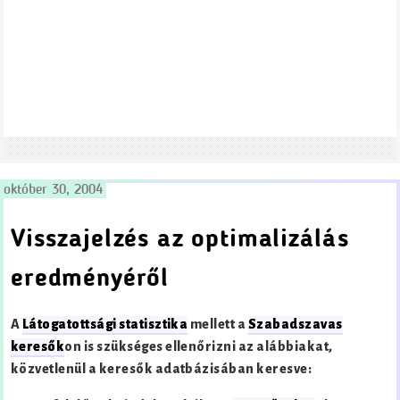
október 30, 2004
Visszajelzés az optimalizálás
eredményéről
A
Látogatottsági statisztika
mellett a
Szabadszavas
keresők
on is szükséges ellenőrizni az alábbiakat,
közvetlenül a keresők adatbázisában keresve: