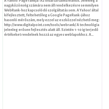
A Yahoo! Page rankja? Az oldal tartalma elavult. Jelenleg a
nagyközönség számára nem áll rendelkezésre semmilyen
WebRank-hoz kapcsolódó szolgáltatás sem. A Yahoo! által
kifejlesztett, feltehetőleg a Google PageRank-jához
hasonló mérőszám, mely ezzel az eszközzel nézhető meg:
http://www.digitalpoint.com/tools/webrank/ A technológia
jelenleg erősen fejlesztés alatt áll. Szintén 1-10 ig terjedő
értékeket rendelnek hozzá az egyes weblapokhoz. A…