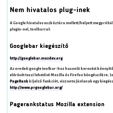
Nem hivatalos plug-inek
A Google hivatalos eszköztára mellett/helyett megpróbál
plugin-nel, toolbarral:
Googlebar kiegészítő
http://googlebar.mozdev.org
Az eredeti google toolbar-hoz hasonló keresést könnyítő
elérését teszi lehetővé Mozilla és Firefox böngészőkre.
PageRank
kijelző funkciót, viszontajánlanak egy kiegészí
http://www.prgooglebar.org/
Pagerankstatus Mozilla extension