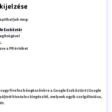
kijelzése
lapíthatjuk meg:
le Eszköztár
egítségével
,
zve a PR értéket
e vagy Firefox böngészőnkre a Google Eszköztárt (Google
nyújtott hivatalos kiegészítő, melynek egyik szolgáltatása,
ét.