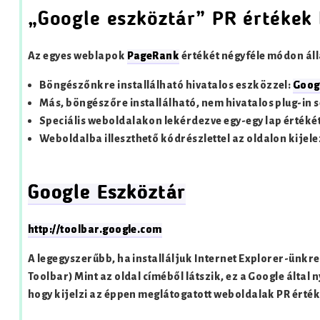
„Google eszköztár” PR értékek 
Az egyes weblapok
PageRank
értékét négyféle módon ál
Böngészőnkre installálható hivatalos eszközzel:
Goog
Más, böngészőre installálható, nem hivatalos plug-in s
Speciális weboldalakon lekérdezve egy-egy lap értékét
Weboldalba illeszthető kódrészlettel az oldalon kijele
Google Eszköztár
http://toolbar.google.com
A legegyszerűbb, ha installáljuk Internet Explorer-ünkr
Toolbar) Mint az oldal címéből látszik, ez a Google által 
hogy kijelzi az éppen meglátogatott weboldalak PR érték