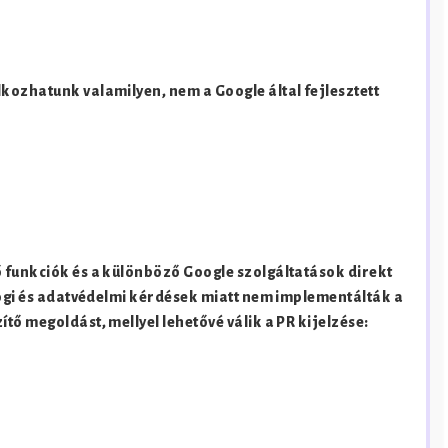
kozhatunk valamilyen, nem a Google által fejlesztett
 funkciók és a különböző Google szolgáltatások direkt
 Jogi és adatvédelmi kérdések miatt nem implementálták a
tő megoldást, mellyel lehetővé válik a PR kijelzése: