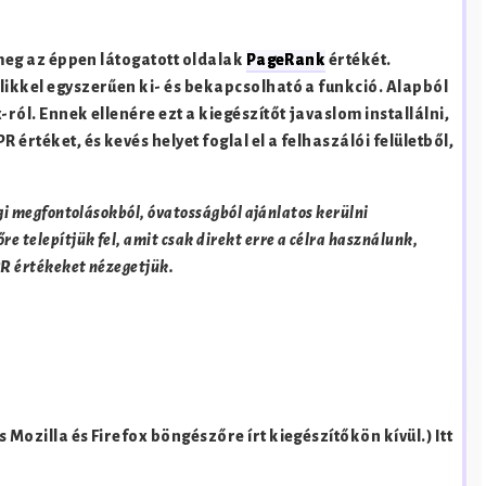
i meg az éppen látogatott oldalak
PageRank
értékét.
likkel egyszerűen ki- és bekapcsolható a funkció. Alapból
ról. Ennek ellenére ezt a kiegészítőt javaslom installálni,
 értéket, és kevés helyet foglal el a felhaszálói felületből,
ági megfontolásokból, óvatosságból ajánlatos kerülni
 telepítjük fel, amit csak direkt erre a célra használunk,
 PR értékeket nézegetjük.
 Mozilla és Firefox böngészőre írt kiegészítőkön kívül.) Itt