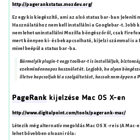
http://pagerankstatus.mozdev.org/
Ez egy kis kiegészítő, ami az alsó status bar-ban jelenít
Használatához nem kell installálni a Googlebar-t. Jobb k
nem lehet uninstallálni Mozilla böngészőről, csak Firefox-
mert könnyen ki- és bekapcsolható, kijelzi számmal is a PR
mivel beépül a status bar-ba.
Bármelyik plugin-t vagy toolbar-t is installáljuk, biztons
ezekmindennapos használatát. Legjobb, ha olyan böngészőre
illetve kapcsoljuk ki a szolgáltatást, hacsak nem éppen a
PageRank
kijelzése Mac OS X-en
http://www.digitalpoint.com/tools/pagerank-mac/
Létezik még alternatív megoldás Mac OS X -re is (A Mac-es
lehet bővebben olvasni róla: