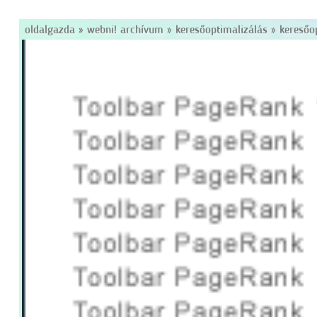
oldalgazda
»
webni! archívum
»
keresőoptimalizálás
»
keresőo