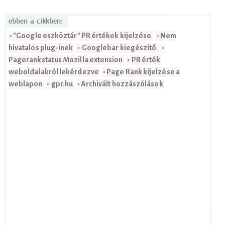
ebben a cikkben:
• "Google eszköztár" PR értékek kijelzése
• Nem
hivatalos plug-inek
• Googlebar kiegészítő
•
Pagerankstatus Mozilla extension
• PR érték
weboldalakról lekérdezve
• Page Rank kijelzése a
weblapon
• gpr.hu
• Archivált hozzászólások