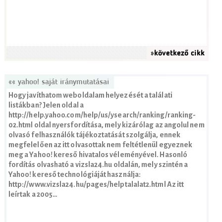
»következő cikk
«« yahoo! saját iránymutatásai
Hogy javíthatom weboldalam helyezését a találati
listákban? Jelen oldal a
http://help.yahoo.com/help/us/ysearch/ranking/ranking-
02.html oldal nyersfordítása, mely kizárólag az angolul nem
olvasó felhasználók tájékoztatását szolgálja, ennek
megfelelően az itt olvasottak nem feltétlenül egyeznek
meg a Yahoo! kereső hivatalos véleményével. Hasonló
fordítás olvasható a vizsla24.hu oldalán, mely szintén a
Yahoo! kereső technológiáját használja:
http://www.vizsla24.hu/pages/helptalalat2.html Az itt
leírtak a 2005…