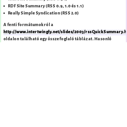
RDF Site Summary (RSS 0.9, 1.0 és 1.1)
Really Simple Syndication (RSS 2.0)
A fenti formátumokról a
http://www.intertwingly.net/slides/2003/rssQuickSummary.h
oldalon található egy összefoglaló táblázat. Hasonló
továbbá az Atom technológia is:
http://www.atomenabled.org
Jelen oldal maga is szolgáltat híreket
RSS
formájában.
Altémák:
FeedBurner
A „RSS abrak” című bejegyzést
2005. 08. 05.
napján
publikáltam, az azóta már bezárt webni.innen.hu oldalon.
Ezt az írást és az innen hivatkozott régi tartalmakat a