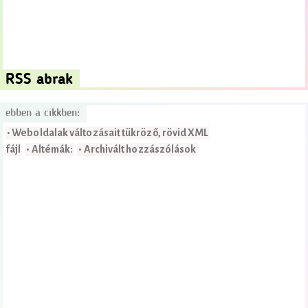
RSS abrak
ebben a cikkben:
• Weboldalak változásait tükröző, rövid XML
fájl
• Altémák:
• Archivált hozzászólások