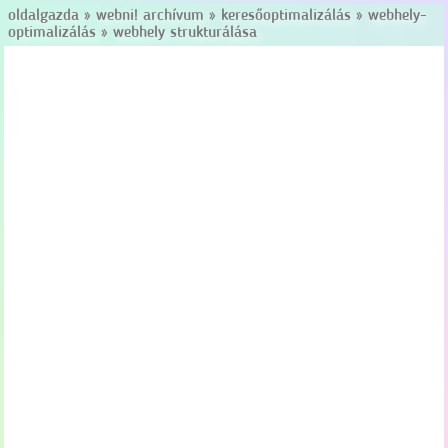
oldalgazda
»
webni! archívum
»
keresőoptimalizálás
»
webhely-
optimalizálás
»
webhely strukturálása