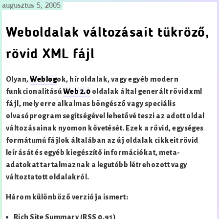
augusztus 5, 2005
Weboldalak változásait tükröző,
rövid XML fájl
Olyan,
Weblog
ok, híroldalak, vagy egyéb modern
funkcionalitású
Web 2.0
oldalak által generált rövid xml
fájl, mely erre alkalmas böngésző vagy speciális
olvasóprogram segítségével lehetővé teszi az adott oldal
változásainak nyomon követését. Ezek a rövid, egységes
formátumú fájlok általában az új oldalak cikkeit rövid
leírását és egyéb kiegészítő információkat, meta-
adatokat tartalmaznak a legutóbb létrehozott vagy
változtatott oldalakról.
Három különböző verziója ismert:
Rich Site Summary (RSS 0.91)