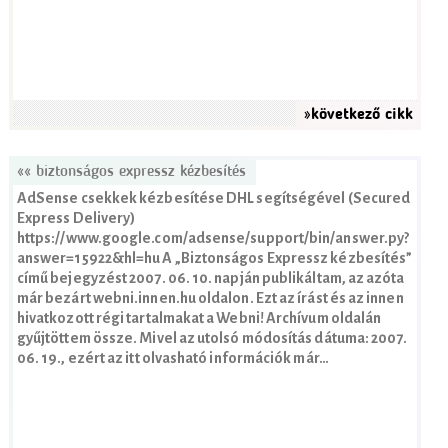
»következő cikk
«« biztonságos expressz kézbesítés
AdSense csekkek kézbesítése DHL segítségével (Secured
Express Delivery)
https://www.google.com/adsense/support/bin/answer.py?
answer=15922&hl=hu A „Biztonságos Expressz kézbesítés”
című bejegyzést 2007. 06. 10. napján publikáltam, az azóta
már bezárt webni.innen.hu oldalon. Ezt az írást és az innen
hivatkozott régi tartalmakat a Webni! Archívum oldalán
gyűjtöttem össze. Mivel az utolsó módosítás dátuma: 2007.
06. 19., ezért az itt olvasható információk már…