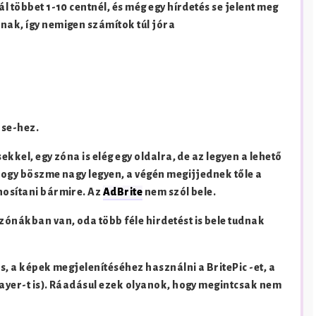
l többet 1-10 centnél, és még egy hírdetés se jelent meg
nak, így nemigen számítok túl jóra
nse-hez.
ekkel, egy zóna is elég egy oldalra, de az legyen a lehető
 hogy böszme nagy legyen, a végén megijjednek tőle a
nosítani bármire. Az
AdBrite
nem szól bele.
zónákban van, oda több féle hirdetést is bele tudnak
is, a képek megjelenítéséhez használni a BritePic
-et, a
layer-t is). Ráadásul ezek olyanok, hogy megintcsak nem