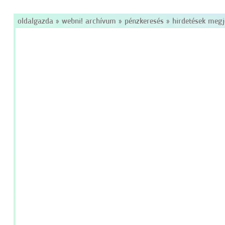
oldalgazda
»
webni! archívum
»
pénzkeresés
»
hirdetések megj