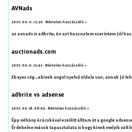
AVNads
2007. 06. 11. 12:20
·
Névtelen hozzászóló →
az avnads is adbrite, én azt hasznalom szerintem jól h
auctionads.com
2007. 06. 11. 13:42
·
Névtelen hozzászóló →
Ebayes cég…akinek angol nyelvű oldala van, annak jó leh
adbrite vs adsense
2007. 06. 18. 08:04
·
Névtelen hozzászóló →
Épp néhány órácskával ezelőtt álltam át a google adsens
Érdekelne mások tapasztalata is hogy kinek melyik vált b