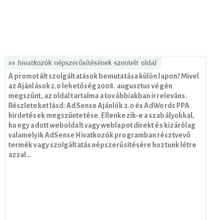
»» hivatkozók népszerűsítésének szentelt oldal
A promotált szolgáltatások bemutatása külön lapon? Mivel
az Ajánlások 2.0 lehetőség 2008. augusztus végén
megszűnt, az oldal tartalma a továbbiakban irreleváns.
Részleteket lásd: AdSense Ajánlók 2.0 és AdWords PPA
hirdetések megszüntetése. Ellenkezik-e a szabályokkal,
ha egy adott weboldalt vagy weblapot direkt és kizárólag
valamelyik AdSense Hivatkozók programban résztvevő
termék vagy szolgáltatás népszerűsítésére hoztunk létre
azzal…