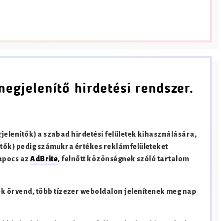
megjelenítő hirdetési rendszer.
elenítők) a szabad hirdetési felületek kihasználására,
etők) pedig számukra értékes reklámfelületeket
kapocs az
AdBrite
, felnőtt közönségnek szóló tartalom
 örvend, több tízezer weboldalon jelenítenek meg nap