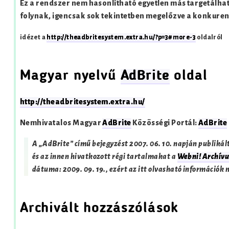
Ez a rendszer nem hasonlítható egyetlen más targetálhat
folynak, igencsak sok tekintetben megelőzve a konkurenc
idézet a
http://theadbritesystem.extra.hu/?p=3#more-3
oldalról
Magyar nyelvű
AdBrite
oldal
http://theadbritesystem.extra.hu/
Nemhivatalos Magyar
AdBrite
Közösségi Portál:
AdBrite
A „AdBrite” című bejegyzést
2007. 06. 10.
napján publikált
és az innen hivatkozott régi tartalmakat a
Webni! Archív
dátuma:
2009. 09. 19.
, ezért az itt olvasható információk
Archivált hozzászólások