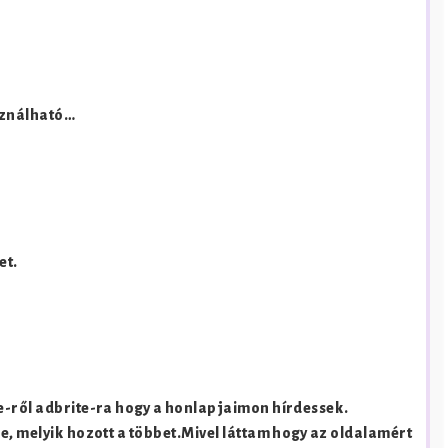
asználható…
et.
e-ről adbrite-ra hogy a honlapjaimon hírdessek.
e, melyik hozott a többet.Mivel láttam hogy az oldalamért