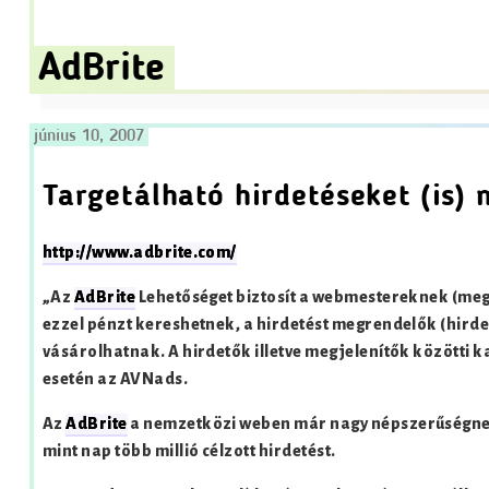
AdBrite
június 10, 2007
Targetálható hirdetéseket (is) 
http://www.adbrite.com/
„Az
AdBrite
Lehetőséget biztosít a webmestereknek (megj
ezzel pénzt kereshetnek, a hirdetést megrendelők (hird
vásárolhatnak. A hirdetők illetve megjelenítők közötti 
esetén az AVNads
.
Az
AdBrite
a nemzetközi weben már nagy népszerűségnek
mint nap több millió célzott hirdetést.