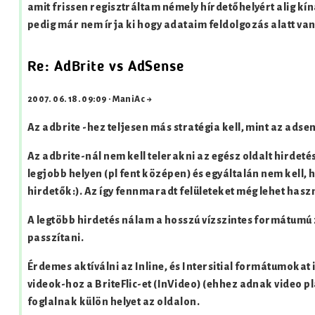
amit frissen regisztráltam némely hírdetőhelyért alig kíná
pedig már nem írja ki hogy adataim feldolgozás alatt van
Re: AdBrite vs AdSense
2007. 06. 18. 09:09
·
ManiAc →
Az adbrite -hez teljesen más stratégia kell, mint az adse
Az adbrite-nál nem kell telerakni az egész oldalt hirdetés
legjobb helyen (pl fent középen) és egyáltalán nem kell,
hirdetők:). Az így fennmaradt felületeket még lehet hasz
A legtöbb hirdetés nálam a hosszú vízszintes formátumú 
passzítani.
Érdemes aktíválni az Inline, és Intersitial formátumokat 
videok-hoz a BriteFlic
-et (InVideo
) (ehhez adnak video p
foglalnak külön helyet az oldalon.