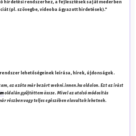
ó hirdetési rendszerhez, a fejlesztések saját mederben
iát (pl. szövegbe, videoba ágyazott hirdetések).”
rendszer lehetőségeinek leírása, hírek, újdonságok.
am, az azóta már bezárt webni.innen.hu oldalon. Ezt az írást
um
oldalán gyűjtöttem össze. Mivel az utolsó módosítás
 már részben vagy teljes egészében elavultak lehetnek.