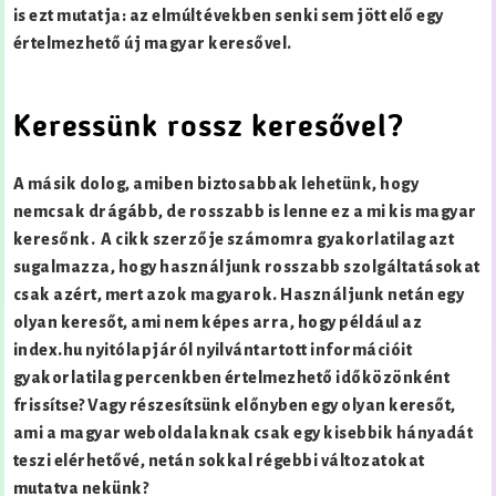
is ezt mutatja: az elmúlt években senki sem jött elő egy
értelmezhető új magyar keresővel.
Keressünk rossz keresővel?
A másik dolog, amiben biztosabbak lehetünk, hogy
nemcsak drágább, de rosszabb is lenne ez a mi kis magyar
keresőnk. A cikk szerzője számomra gyakorlatilag azt
sugalmazza, hogy használjunk rosszabb szolgáltatásokat
csak azért, mert azok magyarok. Használjunk netán egy
olyan keresőt, ami nem képes arra, hogy például az
index.hu nyitólapjáról nyilvántartott információit
gyakorlatilag percenkben értelmezhető időközönként
frissítse? Vagy részesítsünk előnyben egy olyan keresőt,
ami a magyar weboldalaknak csak egy kisebbik hányadát
teszi elérhetővé, netán sokkal régebbi változatokat
mutatva nekünk?