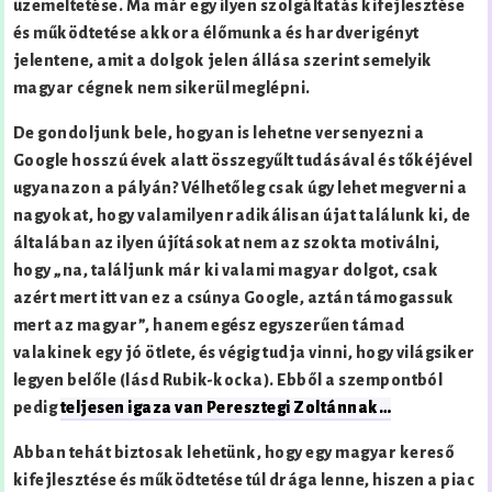
üzemeltetése. Ma már egy ilyen szolgáltatás kifejlesztése
és működtetése akkora élőmunka és hardverigényt
jelentene, amit a dolgok jelen állása szerint semelyik
magyar cégnek nem sikerül meglépni.
De gondoljunk bele, hogyan is lehetne versenyezni a
Google hosszú évek alatt összegyűlt tudásával és tőkéjével
ugyanazon a pályán? Vélhetőleg csak úgy lehet megverni a
nagyokat, hogy valamilyen radikálisan újat találunk ki, de
általában az ilyen újításokat nem az szokta motiválni,
hogy „na, találjunk már ki valami magyar dolgot, csak
azért mert itt van ez a csúnya Google, aztán támogassuk
mert az magyar”, hanem egész egyszerűen támad
valakinek egy jó ötlete, és végig tudja vinni, hogy világsiker
legyen belőle (lásd Rubik-kocka). Ebből a szempontból
pedig
teljesen igaza van Peresztegi Zoltánnak…
Abban tehát biztosak lehetünk, hogy egy magyar kereső
kifejlesztése és működtetése túl drága lenne, hiszen a piac