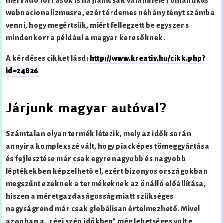
mérvadó források is hajlamosak valamiféle romantikus
webnacionalizmusra, ezért érdemes néhány tényt számba
venni, hogy megértsük, miért fellegzett be egyszer s
mindenkorra például a magyar keresőknek.
A kérdéses cikket lásd:
http://www.kreativ.hu/cikk.php?
id=24826
Járjunk magyar autóval?
Számtalan olyan termék létezik, mely az idők során
annyira komplexszé vált, hogy piacképes tömeggyártása
és fejlesztése már csak egyre nagyobb és nagyobb
léptékekben képzelhető el, ezért bizonyos országokban
megszűnt ezeknek a termékeknek az önálló előállítása,
hiszen a méretgazdaságosság miatt szükséges
nagyságrend már csak globálisan értelmezhető. Mivel
azonban a „régi szép időkben” még lehetséges volt e