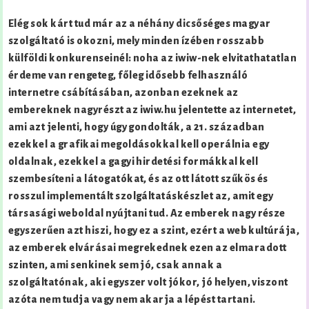
Elég sok kárt tud már az a néhány dicsőséges magyar
szolgáltató is okozni, mely minden ízében rosszabb
külföldi konkurenseinél: noha az iwiw-nek elvitathatatlan
érdeme van rengeteg, főleg idősebb felhasználó
internetre csábításában, azonban ezeknek az
embereknek nagyrészt az iwiw.hu jelentette az internetet,
ami azt jelenti, hogy úgy gondolták, a 21. században
ezekkel a grafikai megoldásokkal kell operálnia egy
oldalnak, ezekkel a gagyi hirdetési formákkal kell
szembesíteni a látogatókat, és az ott látott szűkös és
rosszul implementált szolgáltatáskészlet az, amit egy
társasági weboldal nyújtani tud. Az emberek nagy része
egyszerűen azt hiszi, hogy ez a szint, ezért a web kultúrája,
az emberek elvárásai megrekednek ezen az elmaradott
szinten, ami senkinek sem jó, csak annak a
szolgáltatónak, aki egyszer volt jókor, jó helyen, viszont
azóta nem tudja vagy nem akarja a lépést tartani.