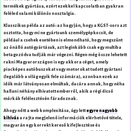
termékek gyártása, ezért ezekkel kapcsolatban gyakran
feléled valami különös nosztalgia.
Klasszikus példa az autó: az hagyján, hogy a KGST-sors azt
osztotta, hogy mi ne gyártsunk személygépkocsit, de
például a csehek esetében is elmondható, hogy megszűnt
az önálló autógyártásuk, azt leginkább csak egy multiba
betagozódva tudják már végezni. Régen még össze lehetett
rakni Magyarországon is egy akkora céget, amely
piacképes autóbuszokat vagy motorokat tudott gyártani
(legalább a világ egyik fele számára), azonban ezek az
idők már látványosan elmúltak, dacára annak, hogy néha
hallani néhány elhivatott emberről, akik a régi dicső
márkák felélesztésén fáradoznak.
Ahogy nőtt a web komplexitása, úgy lett
egyre nagyobb
kihívás
a rajta megjelenő információk elérhetővé tétele,
magyarán egy korrekt kereső kifejlesztése és