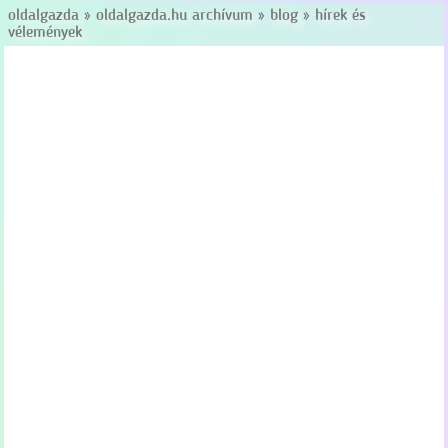
oldalgazda
»
oldalgazda.hu archívum
»
blog
»
hírek és
vélemények