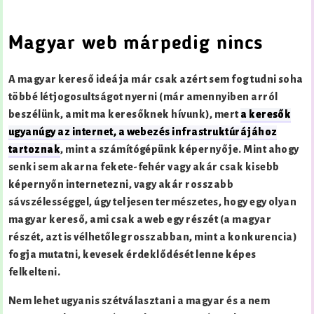
Magyar web márpedig nincs
A magyar kereső ideája már csak azért sem fog tudni soha
többé létjogosultságot nyerni (már amennyiben arról
beszélünk, amit ma keresőknek hívunk), mert
a keresők
ugyanúgy az internet, a webezés infrastruktúrájához
tartoznak
, mint a számítógépünk képernyője. Mint ahogy
senki sem akarna fekete-fehér vagy akár csak kisebb
képernyőn internetezni, vagy akár rosszabb
sávszélességgel, úgy teljesen természetes, hogy egy olyan
magyar kereső, ami csak a web egy részét (a magyar
részét, azt is vélhetőleg rosszabban, mint a konkurencia)
fogja mutatni, kevesek érdeklődését lenne képes
felkelteni.
Nem lehet ugyanis szétválasztani a magyar és a nem