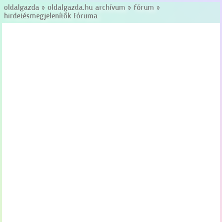
oldalgazda
»
oldalgazda.hu archívum
»
fórum
»
hirdetésmegjelenítők fóruma