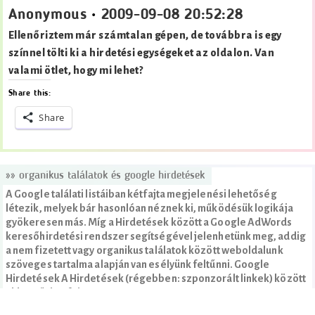
Anonymous
•
2009-09-08 20:52:28
Ellenőriztem már számtalan gépen, de továbbra is egy
színnel tölti ki a hirdetési egységeket az oldalon. Van
valami ötlet, hogy mi lehet?
Share this:
Share
»» organikus találatok és google hirdetések
A Google találati listáiban kétfajta megjelenési lehetőség
létezik, melyek bár hasonlóan néznek ki, működésük logikája
gyökeresen más. Míg a Hirdetések között a Google AdWords
keresőhirdetési rendszer segítségével jelenhetünk meg, addig
a nem fizetett vagy organikus találatok között weboldalunk
szöveges tartalma alapján van esélyünk feltűnni. Google
Hirdetések A Hirdetések (régebben: szponzorált linkek) között
akkor tűnhet fel…