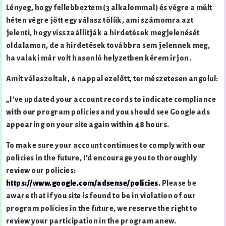
Lényeg, hogy fellebbeztem (3 alkalommal) és végre a múlt
héten végre jött egy válasz tőlük, ami számomra azt
jelenti, hogy visszaállítják a hirdetések megjelenését
oldalamon, de a hirdetések továbbra sem jelennek meg,
ha valaki már volt hasonló helyzetben kérem írjon.
Amit válaszoltak, 6 nappal ezelőtt, természetesen angolul:
„I’ve updated your account records to indicate compliance
with our program policies and you should see Google ads
appearing on your site again within 48 hours.
To make sure your account continues to comply with our
policies in the future, I’d encourage you to thoroughly
review our policies:
https://www.google.com/adsense/policies
. Please be
aware that if you site is found to be in violation of our
program policies in the future, we reserve the right to
review your participation in the program anew.