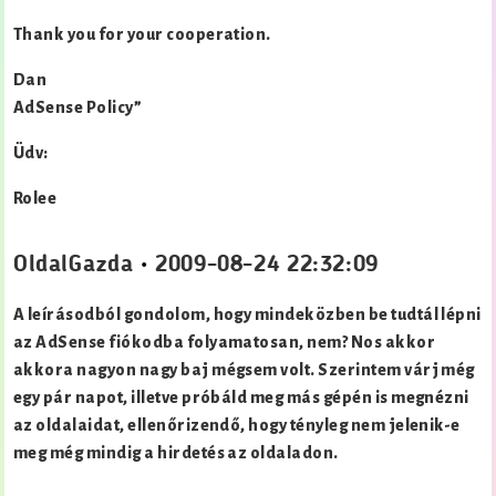
Thank you for your cooperation.
Dan
AdSense Policy”
Üdv:
Rolee
OldalGazda
•
2009-08-24 22:32:09
A leírásodból gondolom, hogy mindeközben be tudtál lépni
az AdSense fiókodba folyamatosan, nem? Nos akkor
akkora nagyon nagy baj mégsem volt. Szerintem várj még
egy pár napot, illetve próbáld meg más gépén is megnézni
az oldalaidat, ellenőrizendő, hogy tényleg nem jelenik-e
meg még mindig a hirdetés az oldaladon.