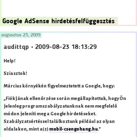
Google AdSense hirdetésfelfüggesztés
augusztus 23, 2009
audittqp
•
2009-08-23 18:13:29
Help!
Sziasztok!
Március környékén figyelmeztetett a Google, hogy:
„Fiókjának ellenőrzése során megállapítottuk, hogy Ön
jelenleg programszabályzatunknak nem megfelelő
módon jeleníti meg a Google hirdetéseket.
Szabályzatsértéssel találkoztunk például az olyan
oldalakon, mint a(z)
mobil-csengohang.hu
.”