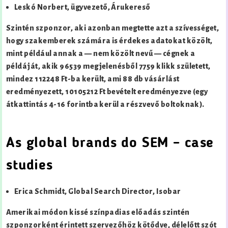
Leskó Norbert, ügyvezető, Árukereső
Szintén szponzor, aki azonban megtette azt a szívességet,
hogy szakemberek számára is érdekes adatokat közölt,
mint például annak a — nem közölt nevű — cégnek a
példáját, akik 96539 megjelenésből 7759 klikk született,
mindez 112248 Ft-ba került, ami 88 db vásárlást
eredményezett, 10105212 Ft bevételt eredményezve (egy
átkattintás 4-16 forintba kerül a részvevő boltoknak).
As global brands do SEM – case
studies
Erica Schmidt, Global Search Director, Isobar
Amerikai módon kissé színpadias előadás szintén
szponzorként érintett szervezőhöz kötődve, délelőtt szót