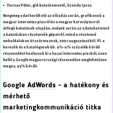
Darvas Péter, gIA kutatásvezető, Szonda Ipsos
Rengeteg adat került elő az előadás során, grafikonok a
magyar internetes piacról és a magyar keresőpiacról
átfogó kutatások alapján, melyek során az adatokat mind
a kutatásban résztvevők gépeiről, mind a résztvevő
weboldalakon át származnak, 2007 augusztusából. Pl. a
keresők és a katalógusok kb. 9%-9% százalék körüli
részesedést hasítanak ki a hazai internetes piacból, ezen
belül a Google magyarországi részesedése meglehetősen
magas, 95% körüli.
Google
AdWords
– a hatékony és
mérhető
marketingkommunikáció titka