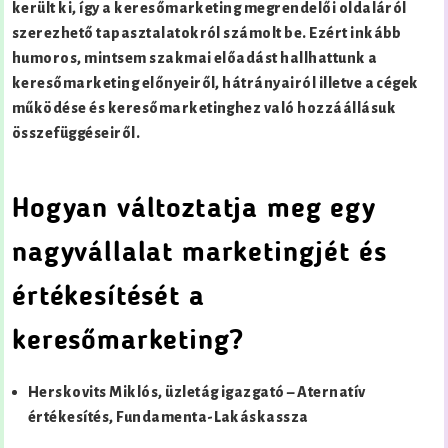
került ki, így a keresőmarketing megrendelői oldaláról
szerezhető tapasztalatokról számolt be. Ezért inkább
humoros, mintsem szakmai előadást hallhattunk a
keresőmarketing előnyeiről, hátrányairól illetve a cégek
működése és keresőmarketinghez való hozzáállásuk
összefüggéseiről.
Hogyan változtatja meg egy
nagyvállalat marketingjét és
értékesítését a
keresőmarketing?
Herskovits Miklós, üzletág igazgató – Aternatív
értékesítés, Fundamenta-Lakáskassza