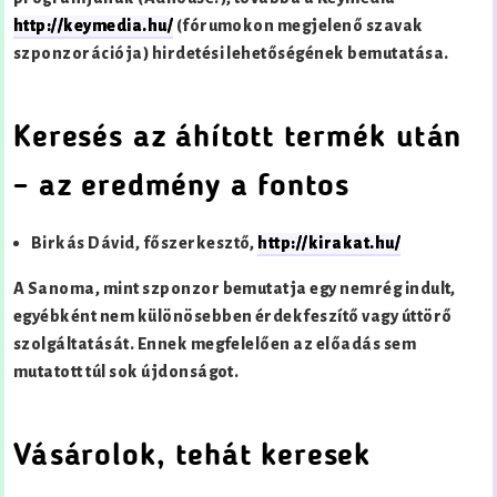
http://keymedia.hu/
(fórumokon megjelenő szavak
szponzorációja) hirdetési lehetőségének bemutatása.
Keresés az áhított termék után
– az eredmény a fontos
Birkás Dávid, főszerkesztő,
http://kirakat.hu/
A Sanoma, mint szponzor bemutatja egy nemrég indult,
egyébként nem különösebben érdekfeszítő vagy úttörő
szolgáltatását. Ennek megfelelően az előadás sem
mutatott túl sok újdonságot.
Vásárolok, tehát keresek