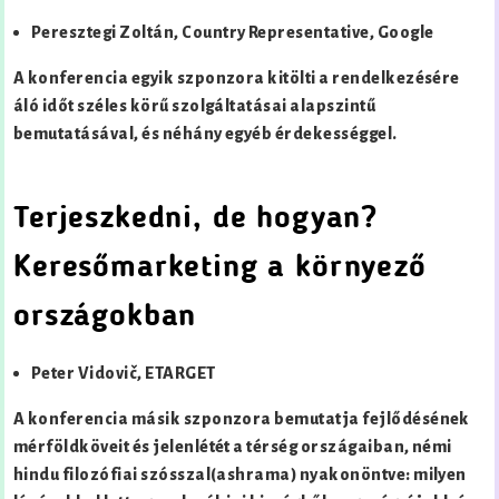
Peresztegi Zoltán, Country Representative, Google
A konferencia egyik szponzora kitölti a rendelkezésére
áló időt széles körű szolgáltatásai alapszintű
bemutatásával, és néhány egyéb érdekességgel.
Terjeszkedni, de hogyan?
Keresőmarketing a környező
országokban
Peter Vidovič, ETARGET
A konferencia másik szponzora bemutatja fejlődésének
mérföldköveit és jelenlétét a térség országaiban, némi
hindu filozófiai szósszal(ashrama) nyakonöntve: milyen