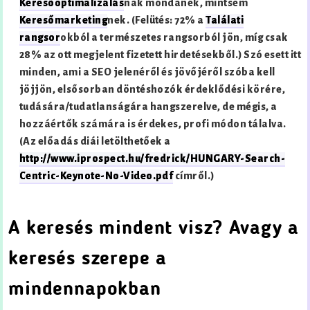
Keresőoptimalizálás
nak mondanék, mintsem
Keresőmarketing
nek. (Felütés: 72% a
Találati
rangsor
okból a természetes rangsorból jön, míg csak
28% az ott megjelent fizetett hirdetésekből.) Szó esett itt
minden, ami a SEO jelenéről és jövőjéről szóba kell
jöjjön, elsősorban döntéshozók érdeklődési körére,
tudására/tudatlanságára hangszerelve, de mégis, a
hozzáértők számára is érdekes, profi módon tálalva.
(Az előadás diái letölthetőek a
http://www.iprospect.hu/fredrick/HUNGARY-Search-
Centric-Keynote-No-Video.pdf
címről.)
A keresés mindent visz? Avagy a
keresés szerepe a
mindennapokban