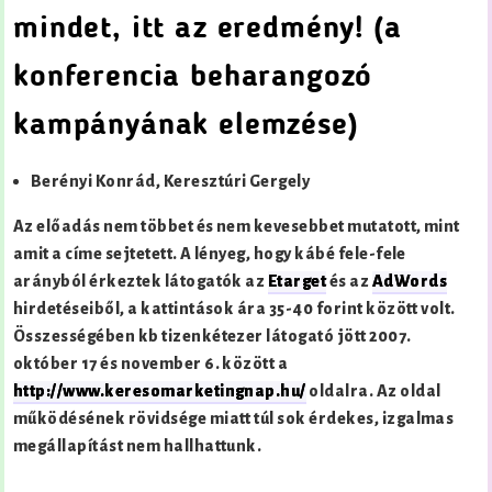
mindet, itt az eredmény! (a
konferencia beharangozó
kampányának elemzése)
Berényi Konrád, Keresztúri Gergely
Az előadás nem többet és nem kevesebbet mutatott, mint
amit a címe sejtetett. A lényeg, hogy kábé fele-fele
arányból érkeztek látogatók az
Etarget
és az
AdWords
hirdetéseiből, a kattintások ára 35-40 forint között volt.
Összességében kb tizenkétezer látogató jött 2007.
október 17 és november 6. között a
http://www.keresomarketingnap.hu/
oldalra. Az oldal
működésének rövidsége miatt túl sok érdekes, izgalmas
megállapítást nem hallhattunk.