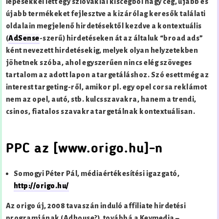
lépésekkel lett egy szlovákiai kiscégből nagy cég, újabb és
újabb termékeket fejlesztve a kizárólag keresők találati
oldalain megjelenő hirdetésektől kezdve a kontextuális
(
AdSense
-szerű) hirdetéseken át az általuk “broad ads”
ként nevezett hirdetésekig, melyek olyan helyzetekben
jöhetnek szóba, ahol egyszerűen nincs elég szöveges
tartalom az adott lapon a targetáláshoz. Szó esett még az
interest targeting-ről, amikor pl. egy opel corsa reklámot
nem az opel, autó, stb. kulcsszavakra, hanem a trendi,
csinos, fiatalos szavakra targetálnak kontextuálisan.
PPC az [www.origo.hu]
-n
Somogyi Péter Pál, médiaértékesítési igazgató,
http://origo.hu/
Az origo új, 2008 tavaszán induló affiliate hirdetési
programjának (Adhouse?), továbbá a Keymedia –