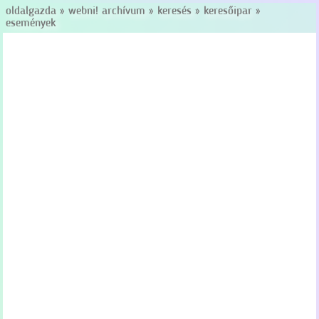
oldalgazda
»
webni! archívum
»
keresés
»
keresőipar
»
események