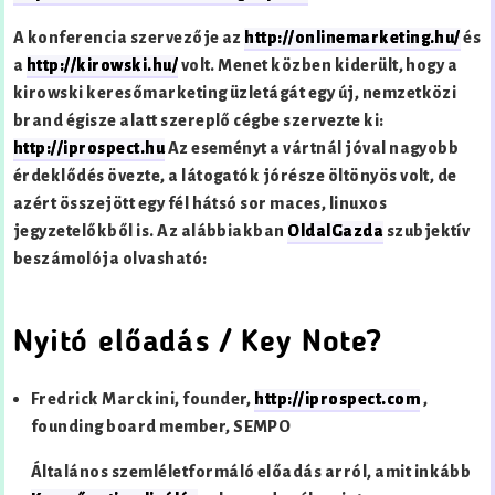
A konferencia szervezője az
http://onlinemarketing.hu/
és
a
http://kirowski.hu/
volt. Menet közben kiderült, hogy a
kirowski keresőmarketing üzletágát egy új, nemzetközi
brand égisze alatt szereplő cégbe szervezte ki:
http://iprospect.hu
Az eseményt a vártnál jóval nagyobb
érdeklődés övezte, a látogatók jórésze öltönyös volt, de
azért összejött egy fél hátsó sor maces, linuxos
jegyzetelőkből is. Az alábbiakban
OldalGazda
szubjektív
beszámolója olvasható:
Nyitó előadás / Key Note?
Fredrick Marckini, founder,
http://iprospect.com
,
founding board member, SEMPO
Általános szemléletformáló előadás arról, amit inkább