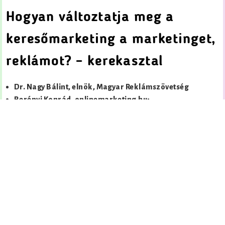
Hogyan változtatja meg a
keresőmarketing a marketinget,
reklámot? – kerekasztal
Dr. Nagy Bálint, elnök, Magyar Reklámszövetség
Berényi Konrád, onlinemarketing.hu;
Keresztúri Gergely, kirowski;
Fazakas László, Arcus Search;
Peresztegi Zoltán, Google;
Kálmán Tamás, ETARGET;
Dobó Mátyás, Blogter;
Kürti István, Sanoma
Témák voltak :