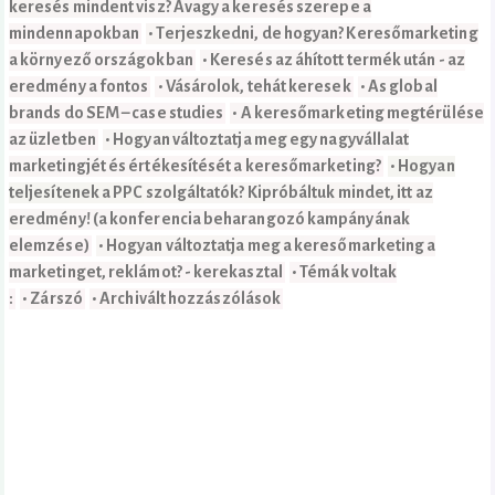
keresés mindent visz? Avagy a keresés szerepe a
mindennapokban
• Terjeszkedni, de hogyan? Keresőmarketing
a környező országokban
• Keresés az áhított termék után - az
eredmény a fontos
• Vásárolok, tehát keresek
• As global
brands do SEM – case studies
• A keresőmarketing megtérülése
az üzletben
• Hogyan változtatja meg egy nagyvállalat
marketingjét és értékesítését a keresőmarketing?
• Hogyan
teljesítenek a PPC szolgáltatók? Kipróbáltuk mindet, itt az
eredmény! (a konferencia beharangozó kampányának
elemzése)
• Hogyan változtatja meg a keresőmarketing a
marketinget, reklámot? - kerekasztal
• Témák voltak
:
• Zárszó
• Archivált hozzászólások