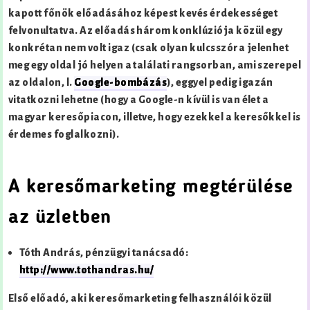
kapott főnök előadásához képest kevés érdekességet
felvonultatva. Az előadás három konklúziója közül egy
konkrétan nem volt igaz (csak olyan kulcsszóra jelenhet
meg egy oldal jó helyen a találati rangsorban, ami szerepel
az oldalon, l.
Google-bombázás
), eggyel pedig igazán
vitatkozni lehetne (hogy a Google-n kívül is van élet a
magyar keresőpiacon, illetve, hogy ezekkel a keresőkkel is
érdemes foglalkozni).
A keresőmarketing megtérülése
az üzletben
Tóth András, pénzügyi tanácsadó:
http://www.tothandras.hu/
Első előadó, aki keresőmarketing felhasználói közül