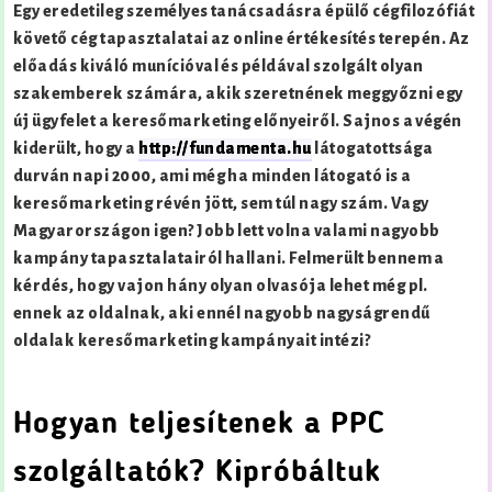
Egy eredetileg személyes tanácsadásra épülő cégfilozófiát
követő cég tapasztalatai az online értékesítés terepén. Az
előadás kiváló munícióval és példával szolgált olyan
szakemberek számára, akik szeretnének meggyőzni egy
új ügyfelet a keresőmarketing előnyeiről. Sajnos a végén
kiderült, hogy a
http://fundamenta.hu
látogatottsága
durván napi 2000, ami még ha minden látogató is a
keresőmarketing révén jött, sem túl nagy szám. Vagy
Magyarországon igen? Jobb lett volna valami nagyobb
kampány tapasztalatairól hallani. Felmerült bennem a
kérdés, hogy vajon hány olyan olvasója lehet még pl.
ennek az oldalnak, aki ennél nagyobb nagyságrendű
oldalak keresőmarketing kampányait intézi?
Hogyan teljesítenek a PPC
szolgáltatók? Kipróbáltuk