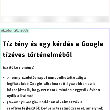
október 20, 2008
Tíz tény és egy kérdés a Google
tízéves történelméből
(sajtóközlemény)
7 – ennyi születésnapot ünnepelhetett eddig a
legfiatalabb Google-alkalmazott. Igaz ebben az is
közrejátszik, hogy erre csak minden negyedik évben
nyílik alkalma!
30 – ennyi Google-irodában alkalmazzák a
szoftverfejlesztők kedvenc tesztmódszerét, amelynek