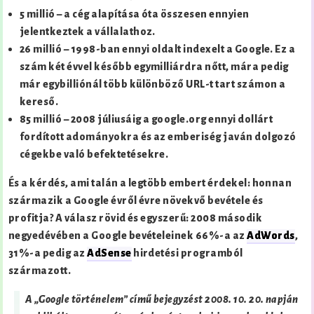
5 millió – a cég alapítása óta összesen ennyien
jelentkeztek a vállalathoz.
26 millió – 1998-ban ennyi oldalt indexelt a Google. Ez a
szám két évvel később egymilliárdra nőtt, mára pedig
már egybilliónál több különböző URL-t tart számon a
kereső.
85 millió – 2008 júliusáig a google.org ennyi dollárt
fordított adományokra és az emberiség javán dolgozó
cégekbe való befektetésekre.
És a kérdés, ami talán a legtöbb embert érdekel: honnan
származik a Google évről évre növekvő bevétele és
profitja? A válasz rövid és egyszerű: 2008 második
negyedévében a Google bevételeinek 66%-a az
AdWords
,
31%-a pedig az
AdSense
hirdetési programból
származott.
A „Google történelem” című bejegyzést
2008. 10. 20.
napján