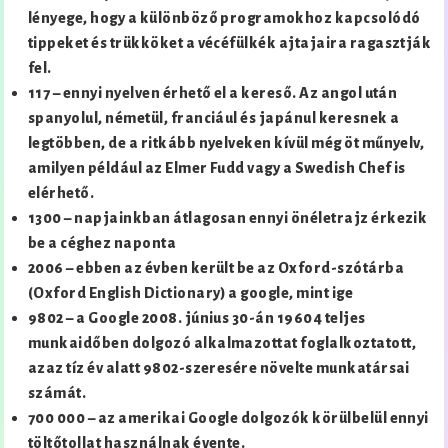
lényege, hogy a különböző programokhoz kapcsolódó
tippeket és trükköket a vécéfülkék ajtajaira ragasztják
fel.
117 – ennyi nyelven érhető el a kereső. Az angol után
spanyolul, németül, franciául és japánul keresnek a
legtöbben, de a ritkább nyelveken kívül még öt műnyelv,
amilyen például az Elmer Fudd vagy a Swedish Chef is
elérhető.
1300 – napjainkban átlagosan ennyi önéletrajz érkezik
be a céghez naponta
2006 – ebben az évben került be az Oxford-szótárba
(Oxford English Dictionary) a google, mint ige
9802 – a Google 2008. június 30-án 19604 teljes
munkaidőben dolgozó alkalmazottat foglalkoztatott,
azaz tíz év alatt 9802-szeresére növelte munkatársai
számát.
700 000 – az amerikai Google dolgozók körülbelül ennyi
töltőtollat használnak évente.