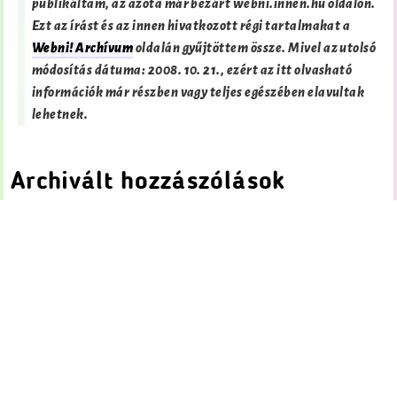
publikáltam, az azóta már bezárt webni.innen.hu oldalon.
Ezt az írást és az innen hivatkozott régi tartalmakat a
Webni! Archívum
oldalán gyűjtöttem össze. Mivel az utolsó
módosítás dátuma:
2008. 10. 21.
, ezért az itt olvasható
információk már részben vagy teljes egészében elavultak
lehetnek.
Archivált hozzászólások
Eltűnt tollak nyomában
2008. 10. 21. 03:39
·
Névtelen hozzászóló →
Gondolom a Google alkalmazottak jórészt íron helyett
billentyűzetet használnak, ehhez képest elég sok, évente
több mint 70 töltőtollat felhasználnak… vajon mi történik
a Google-s töltőtollakkal?