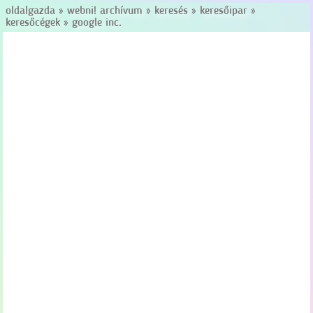
oldalgazda
»
webni! archívum
»
keresés
»
keresőipar
»
keresőcégek
»
google inc.