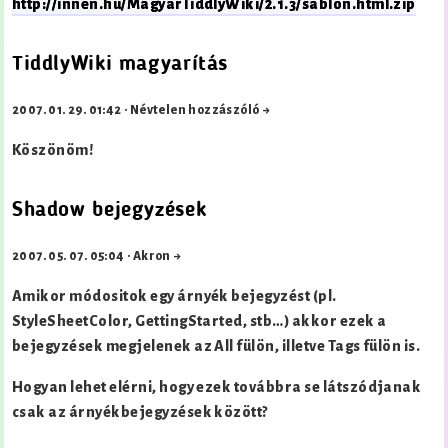
http://innen.hu/MagyarTiddlyWiki/2.1.3/sablon.html.zip
TiddlyWiki magyarítás
2007. 01. 29. 01:42
·
Névtelen hozzászóló →
Köszönöm!
Shadow bejegyzések
2007. 05. 07. 05:04
·
Akron →
Amikor módositok egy árnyék bejegyzést (pl.
StyleSheetColor
, GettingStarted
, stb…) akkor ezek a
bejegyzések megjelenek az All fülön, illetve Tags fülön is.
Hogyan lehet elérni, hogy ezek továbbra se látszódjanak
csak az árnyékbejegyzések között?