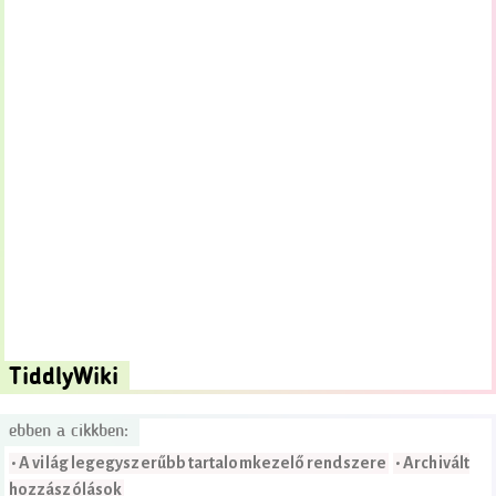
TiddlyWiki
ebben a cikkben:
• A világ legegyszerűbb tartalomkezelő rendszere
• Archivált
hozzászólások