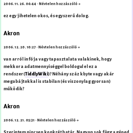
2006. 11. 26. 06:44
·
Névtelen hozzászóló →
ez egy jihetelen okos, és egyszerű dolog.
Akron
2006. 12. 20. 10:27
·
Névtelen hozzászóló →
van arról infója vagy tapasztalata valakinek, hogy
mekkora adatmennyiséggel boldogul el ez a
rendszer(
TiddlyWiki
)? Néhány száz kbyte vagy akár
megabájtokkal is stabilan (és viszonylag gyorsan)
működik?
Akron
2006. 12. 21. 05:31
·
Névtelen hozzászóló →
Szerintem nincsen konkrét határ. Nagyon sok függ a géped