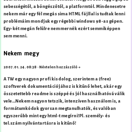
sebességétől, a böngészőtől, a platformtól. Mindenesetre
nekem már egy fél megás sima HTML fájllal is tudtak lenni
problémáim mondjuk egy régebbi windows 98-as gépen.
Egy-két megán felülre nem mernék ezért semmiképpen
sem menni.
Nekem megy
2007. 01. 24. 08:38
·
Névtelen hozzászóló →
A TW egy nagyon profi kis dolog, szerintem a (free)
szoftverek dokumentációjához is kitűnő lehet, akár egy
összetettebb readme is széppé és jól használhatóvá válik
vele…Nekem nagyon tetszik, intenzíven használom is, a
formátumkódok gyorsan megtanulhatók, és valóban
egyszerűbb mint egy html-t megírni!Pl. személy- és
tel.szám nyilvántartásra is kitűnő!