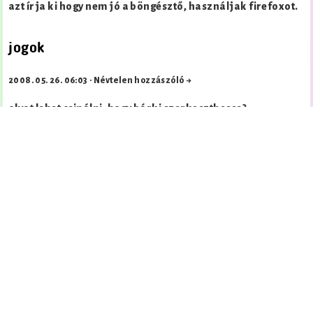
azt írja ki hogy nem jó a böngésztő, használjak firefoxot.
jogok
2008. 05. 26. 06:03
·
Névtelen hozzászóló →
olyat lehet csinálni, hogy bárki szerkeszthesse?
jogok
2008. 05. 26. 06:04
·
Névtelen hozzászóló →
olyat lehet csainálni, hogy bárki szerkeszthessen?
jogok
2008. 05. 27. 05:33
·
OldalGazda →
Igen, ahhoz, hogy többen szerkeszthessék egyszerre,