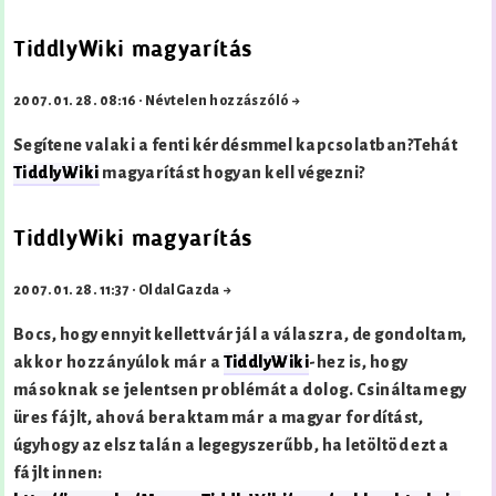
TiddlyWiki magyarítás
2007. 01. 28. 08:16
·
Névtelen hozzászóló →
Segítene valaki a fenti kérdésmmel kapcsolatban?Tehát
TiddlyWiki
magyarítást hogyan kell végezni?
TiddlyWiki magyarítás
2007. 01. 28. 11:37
·
OldalGazda →
Bocs, hogy ennyit kellett várjál a válaszra, de gondoltam,
akkor hozzányúlok már a
TiddlyWiki
-hez is, hogy
másoknak se jelentsen problémát a dolog. Csináltam egy
üres fájlt, ahová beraktam már a magyar fordítást,
úgyhogy az elsz talán a legegyszerűbb, ha letöltöd ezt a
fájlt innen: