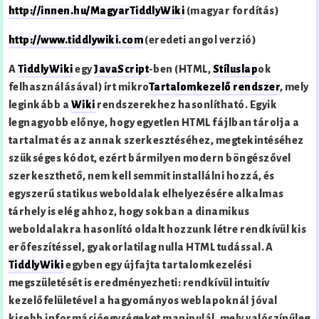
http://innen.hu/MagyarTiddlyWiki
(magyar fordítás)
http://www.tiddlywiki.com
(eredeti angol verzió)
A
TiddlyWiki
egy
JavaScript
-ben (HTML,
Stíluslap
ok
felhasználásával) írt mikro
Tartalomkezelő rendszer
, mely
leginkább a
Wiki
rendszerekhez hasonlítható. Egyik
legnagyobb előnye, hogy egyetlen HTML fájlban tárolja a
tartalmat és az annak szerkesztéséhez, megtekintéséhez
szükséges kódot, ezért bármilyen modern böngészővel
szerkeszthető, nem kell semmit installálni hozzá, és
egyszerű statikus weboldalak elhelyezésére alkalmas
tárhely is elég ahhoz, hogy sokban a dinamikus
weboldalakra hasonlító oldalt hozzunk létre rendkívül kis
erőfeszítéssel, gyakorlatilag nulla HTML tudással. A
TiddlyWiki
egyben egy újfajta tartalomkezelési
megszületését is eredményezheti: rendkívül intuitív
kezelőfelületével a hagyományos weblapoknál jóval
kisebb információegységeket manipulál, mely valószínűleg