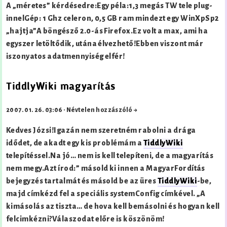
A „méretes” kérdésedre:Egy péla:1,3 megás TW tele plug-
innelGép: 1 Ghz celeron, 0,5 GB ram mindezt egy WinXpSp2
„hajtja”A böngésző 2.0-ás Firefox.Ez volt a max, ami ha
egyszer letöltődik, utána élvezhető!Ebben viszont már
iszonyatos adatmennyiség elfér!
TiddlyWiki magyarítás
2007. 01. 26. 03:06
·
Névtelen hozzászóló →
Kedves Józsi!Igazán nem szeretném rabolni a drága
idődet, de akadt egy kis problémám a
TiddlyWiki
telepítéssel.Na jó… nem is kell telepíteni, de a magyarítás
nem megy.Azt írod:” másold ki innen a MagyarFordítás
bejegyzés tartalmát és másold be az üres
TiddlyWiki
-be,
majd címkézd fel a speciális systemConfig címkével. „A
kimásolás az tiszta… de hova kell bemásolni és hogyan kell
felcimkézni?Válaszodat előre is köszönöm!