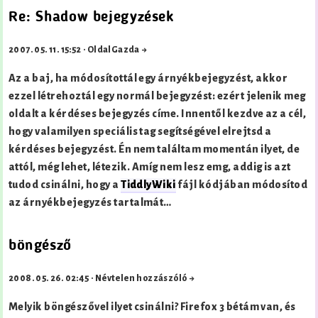
Re: Shadow bejegyzések
2007. 05. 11. 15:52
·
OldalGazda →
Az a baj, ha módosítottál egy árnyékbejegyzést, akkor
ezzel létrehoztál egy normál bejegyzést: ezért jelenik meg
oldalt a kérdéses bejegyzés címe. Innentől kezdve az a cél,
hogy valamilyen speciális tag segítségével elrejtsd a
kérdéses bejegyzést. Én nem találtam momentán ilyet, de
attól, még lehet, létezik. Amíg nem lesz emg, addig is azt
tudod csinálni, hogy a
TiddlyWiki
fájl kódjában módosítod
az árnyékbejegyzés tartalmát…
böngésző
2008. 05. 26. 02:45
·
Névtelen hozzászóló →
Melyik böngészővel ilyet csinálni? Firefox 3 bétám van, és