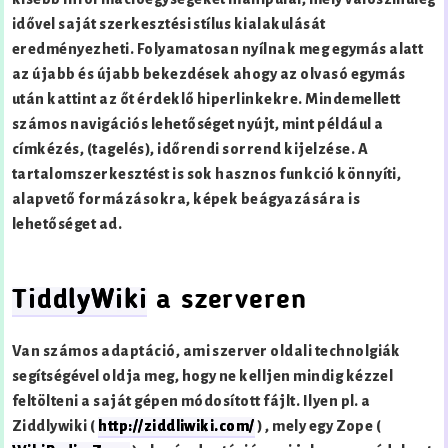
idővel saját szerkesztési stílus kialakulását
eredményezheti. Folyamatosan nyílnak meg egymás alatt
az újabb és újabb bekezdések ahogy az olvasó egymás
után kattint az őt érdeklő hiperlinkekre. Mindemellett
számos navigációs lehetőséget nyújt, mint például a
címkézés, (tagelés), időrendi sorrend kijelzése. A
tartalomszerkesztést is sok hasznos funkció könnyíti,
alapvető formázásokra, képek beágyazására is
lehetőséget ad.
TiddlyWiki
a szerveren
Van számos adaptáció, ami szerver oldali technolgiák
segítségével oldja meg, hogy ne kelljen mindig kézzel
feltölteni a saját gépen módosított fájlt. Ilyen pl. a
Ziddlywiki (
http://ziddliwiki.com/
) , mely egy Zope (