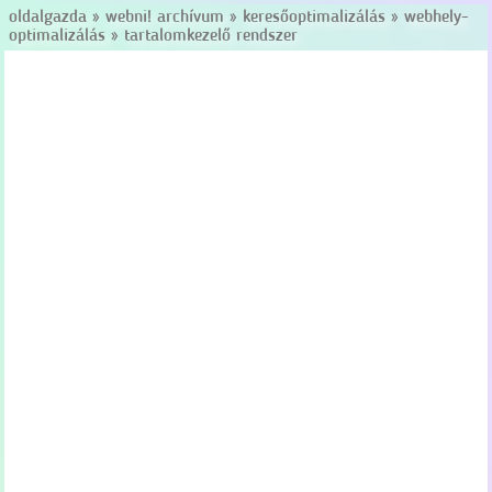
oldalgazda
»
webni! archívum
»
keresőoptimalizálás
»
webhely-
optimalizálás
»
tartalomkezelő rendszer