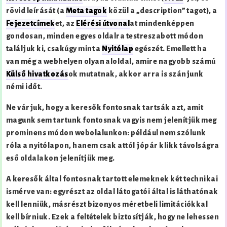
rövid leírását (a
Meta tagok
közül a „description” tagot), a
Fejezetcímek
et, az
Elérési útvonal
at mindenképpen
gondosan, minden egyes oldalra testreszabott módon
találjuk ki, csakúgy mint a
Nyitólap
egészét. Emellett ha
van még a webhelyen olyan aloldal, amire nagyobb számú
Külső hivatkozás
ok mutatnak, akkor arra is szánjunk
némi időt.
Ne várjuk, hogy a keresők fontosnak tartsák azt, amit
magunk sem tartunk fontosnak vagyis nem jelenítjük meg
prominens módon webolalunkon: például nem szólunk
róla a nyitólapon, hanem csak attól jópár klikk távolságra
eső oldalakon jelenítjük meg.
A keresők által fontosnak tartott elemeknek két technikai
ismérve van: egyrészt az oldal látogatói által is láthatónak
kell lenniük, másrészt bizonyos méretbeli limitációkkal
kell bírniuk. Ezek a feltételek biztosítják, hogy ne lehessen