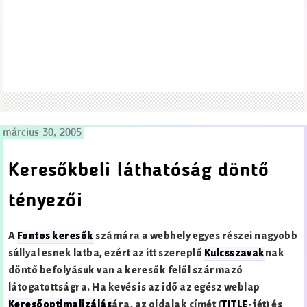
március 30, 2005
Keresőkbeli láthatóság döntő
tényezői
A
Fontos keresők
számára a webhely egyes részei nagyobb
súllyal esnek latba, ezért az itt szereplő
Kulcsszavak
nak
döntő befolyásuk van a keresők felől származó
látogatottságra. Ha kevés is az idő az egész weblap
Keresőoptimalizálás
ára, az oldalak címét (
TITLE
-jét) és