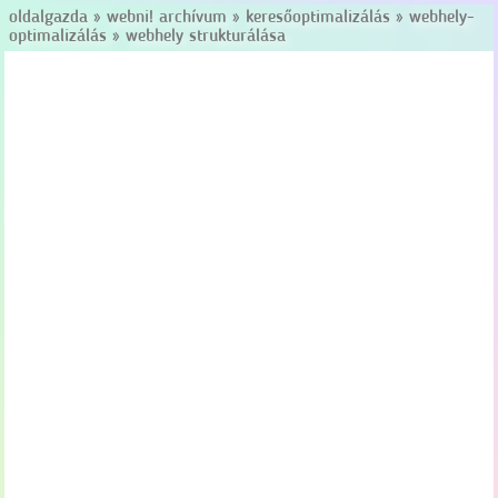
oldalgazda
»
webni! archívum
»
keresőoptimalizálás
»
webhely-
optimalizálás
»
webhely strukturálása