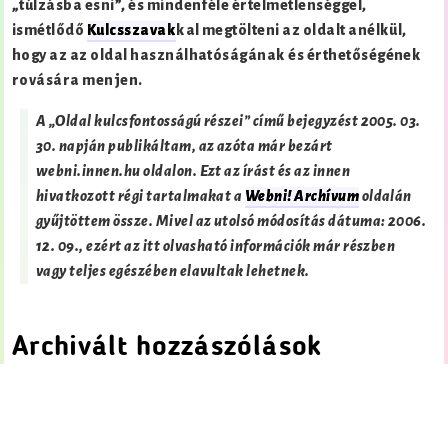
„túlzásba esni”, és mindenféle értelmetlenséggel,
ismétlődő
Kulcsszavak
kal megtölteni az oldalt anélkül,
hogy az az oldal használhatóságának és érthetőségének
rovására menjen.
A „Oldal kulcsfontosságú részei” című bejegyzést
2005. 03.
30.
napján publikáltam, az azóta már bezárt
webni.innen.hu oldalon. Ezt az írást és az innen
hivatkozott régi tartalmakat a
Webni! Archívum
oldalán
gyűjtöttem össze. Mivel az utolsó módosítás dátuma:
2006.
12. 09.
, ezért az itt olvasható információk már részben
vagy teljes egészében elavultak lehetnek.
Archivált hozzászólások
Share this:
Share