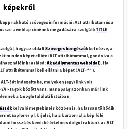
ó képekről
eképp rakható szöveges információ: ALT attribútum és a
dõ össze a weblap címének megadására szolgáló
TITLE
zolgál, hogy az oldalt
Szöveges böngésző
kkel nézve, a
rekt minden képet ellátni ALT attribútummal, gondolva a
elhasználóinkra (lásd:
Akadálymentes weboldal
). Ha
 attribútummal kell ellátni a képet ( ALT=”” ).
T-ját indexelte be, melyeken (egy) link volt
s </A> tagok között van), manapság azonban már link
lennek a Google találati listáiban.
észők
kel való megtekintés közben is: ha lassan töltődik
ernet Explorer pl. kijelzi, ha a kurzorral a kép fölé
 valami hosszú és kevésbé értelmes dolgot raktunk az ALT