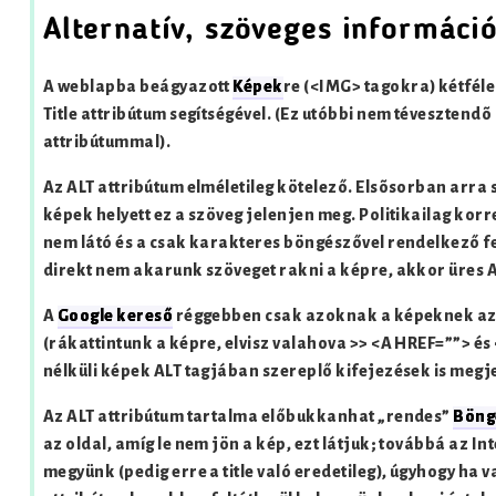
Alternatív, szöveges informáci
A weblapba beágyazott
Képek
re (<IMG> tagokra) kétfél
Title attribútum segítségével. (Ez utóbbi nem téveszten
attribútummal).
Az ALT attribútum elméletileg kötelező. Elsõsorban arra s
képek helyett ez a szöveg jelenjen meg. Politikailag kor
nem látó és a csak karakteres böngészővel rendelkező f
direkt nem akarunk szöveget rakni a képre, akkor üres ALT
A
Google kereső
réggebben csak azoknak a képeknek az AL
(rákattintunk a képre, elvisz valahova >> <A HREF=””> é
nélküli képek ALT tagjában szereplő kifejezések is megje
Az ALT attribútum tartalma előbukkanhat „rendes”
Böng
az oldal, amíg le nem jön a kép, ezt látjuk; továbbá az Int
megyünk (pedig erre a title való eredetileg), úgyhogy ha