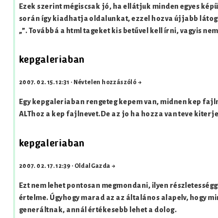
Ezek szerint mégiscsak jó, ha ellátjuk minden egyes képü
során így kiadhatja oldalunkat, ezzel hozva újjabb látog
„”. Továbbá a html tageket kis betűvel kell írni, vagyis ne
kepgaleriaban
2007. 02. 15. 12:31
·
Névtelen hozzászóló →
Egy kepgaleriaban rengeteg kepem van, midnen kep faj
ALThoz
a kep fajlnevet.De az jo ha hozza van teve kiterje
kepgaleriaban
2007. 02. 17. 12:39
·
OldalGazda →
Ezt nem lehet pontosan megmondani, ilyen részletességge
értelme. Úgyhogy marad az az általános alapelv, hogy mi
generáltnak, annál értékesebb lehet a dolog.