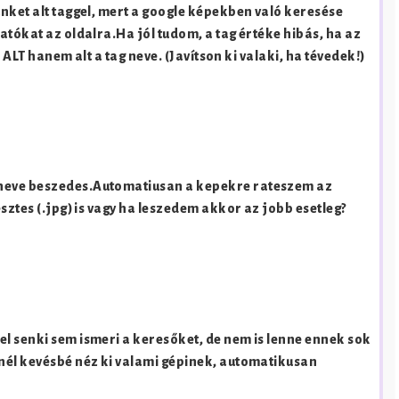
nket alt taggel, mert a google képekben való keresése
atókat az oldalra.Ha jól tudom, a tag értéke hibás, ha az
m ALT hanem alt a tag neve. (Javítson ki valaki, ha tévedek!)
lneve beszedes.Automatiusan a kepekre rateszem az
sztes (.jpg) is vagy ha leszedem akkor az jobb esetleg?
l senki sem ismeri a keresőket, de nem is lenne ennek sok
nél kevésbé néz ki valami gépinek, automatikusan