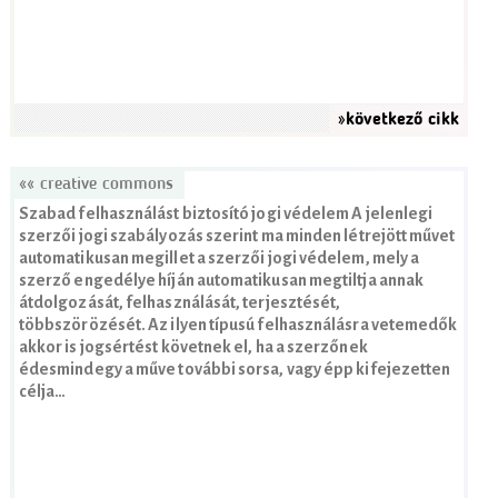
»következő cikk
«« creative commons
Szabad felhasználást biztosító jogi védelem A jelenlegi
szerzői jogi szabályozás szerint ma minden létrejött művet
automatikusan megillet a szerzői jogi védelem, mely a
szerző engedélye híján automatikusan megtiltja annak
átdolgozását, felhasználását, terjesztését,
többszörözését. Az ilyen típusú felhasználásra vetemedők
akkor is jogsértést követnek el, ha a szerzőnek
édesmindegy a műve további sorsa, vagy épp kifejezetten
célja…