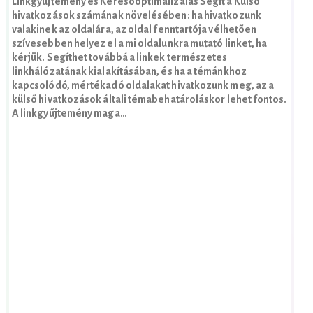
Linkgyűjtemény és Keresőoptimalizálás Segít a Külső
hivatkozások számának növelésében: ha hivatkozunk
valakinek az oldalára, az oldal fenntartója vélhetõen
szívesebben helyez el a mi oldalunkra mutató linket, ha
kérjük. Segíthet továbbá a linkek természetes
linkhálózatának kialakításában, és ha a témánkhoz
kapcsolódó, mértékadó oldalakat hivatkozunk meg, az a
külső hivatkozások általi témabehatároláskor lehet fontos.
A linkgyűjtemény maga…