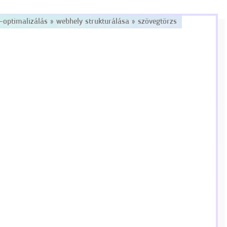
-optimalizálás
»
webhely strukturálása
»
szövegtörzs