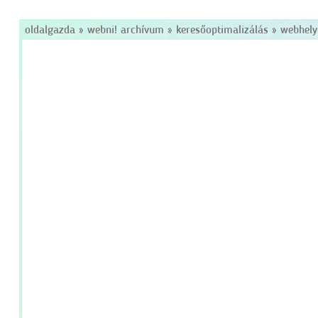
oldalgazda
»
webni! archívum
»
keresőoptimalizálás
»
webhely