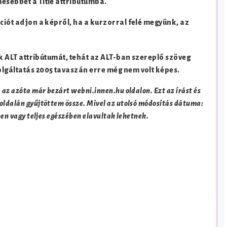
esebbet a Title attribútumba.
ciót adjon a képről, ha a kurzorral felé megyünk, az
 ALT attribútumát, tehát az ALT-ban szereplő szöveg
olgáltatás 2005 tavaszán erre még nem volt képes.
az azóta már bezárt webni.innen.hu oldalon. Ezt az írást és
oldalán gyűjtöttem össze. Mivel az utolsó módosítás dátuma:
ben vagy teljes egészében elavultak lehetnek.