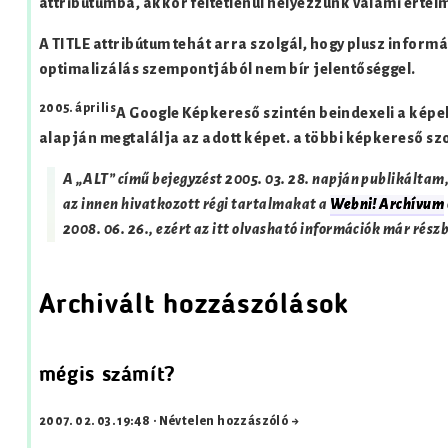
attribútumba, akkor feltétlenül helyezzünk valami értelm
A TITLE attribútum tehát arra szolgál, hogy plusz informá
optimalizálás szempontjából nem bír jelentőséggel.
2005. április
A Google Képkereső szintén beindexeli a képek
alapján megtalálja az adott képet. a többi képkereső sz
A „ALT” című bejegyzést
2005. 03. 28.
napján publikáltam, 
az innen hivatkozott régi tartalmakat a
Webni! Archívum
2008. 06. 26.
, ezért az itt olvasható információk már rész
Archivált hozzászólások
mégis számít?
2007. 02. 03. 19:48
·
Névtelen hozzászóló →