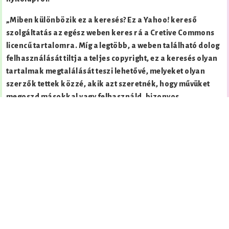
„Miben különbözik ez a keresés? Ez a Yahoo! kereső
szolgáltatás az egész weben keres rá a Cretive Commons
licencű tartalomra. Míg a legtöbb, a weben található dolog
felhasználását tiltja a teljes copyright, ez a keresés olyan
tartalmak megtalálását teszi lehetővé, melyeket olyan
szerzők tettek közzé, akik azt szeretnék, hogy művüket
megoszd másokkal vagy felhasználd, bizonyos
feltételekkel.”
Google kereső
Creative
Commons Search
2006. november
A Google.com-on az Advanced Search
űrlapot megnyitva, beállíthatjuk, hogy melyik CC licenc
szerint szűkítsük le a keresést. Nincs nevesítve, hogy