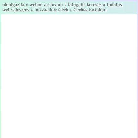
oldalgazda
»
webni! archívum
»
látogató-keresés
»
tudatos
webfejlesztés
»
hozzáadott érték
»
értékes tartalom