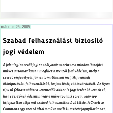
március 25, 2005
Szabad felhasználást biztosító
jogi védelem
A jelenlegi szerzői jogi szabályozás szerint ma minden létrejött
művet automatikusan megillet a szerzői jogi védelem, mely a
szerző engedélye híján automatikusan megtiltja annak
átdolgozását, felhasználását, terjesztését, többszörözését. Az ilyen
típusú felhasználásra vetemedők akkor is jogsértést követnek el,
ha a szerzőnek édesmindegy a műve további sorsa, vagy épp
kifejezetten célja mű szabad felhasználhatóvá tétele. A Creative
Commons egy szerző által a műve mellé illesztett jognyilatkozat,