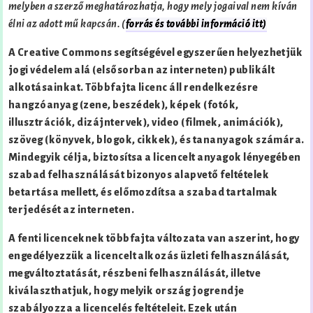
melyben a szerző meghatározhatja, hogy mely jogaival nem kíván
élni az adott mű kapcsán. (
forrás és további információ itt)
A Creative Commons segítségével egyszerűen helyezhetjük
jogi védelem alá (elsősorban az interneten) publikált
alkotásainkat. Többfajta licenc áll rendelkezésre
hangzóanyag (zene, beszédek), képek (fotók,
illusztrációk, dizájntervek), video (filmek, animációk),
szöveg (könyvek, blogok, cikkek), és tananyagok számára.
Mindegyik célja, biztosítsa a licencelt anyagok lényegében
szabad felhasználását bizonyos alapvető feltételek
betartása mellett, és előmozdítsa a szabad tartalmak
terjedését az interneten.
A fenti licenceknek többfajta változata van aszerint, hogy
engedélyezzük a licencelt alkozás üzleti felhasználását,
megváltoztatását, részbeni felhasználását, illetve
kiválaszthatjuk, hogy melyik ország jogrendje
szabályozza a licencelés feltételeit. Ezek után