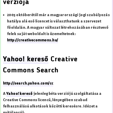
verziója
2005 októberétől már a magyarországi jogi szabályozás
hatálya alá eső licencet is választhatunk a szervezet
főoldalán. A magyar változat létrehozásában résztvevő
felek saját weboldalt is üzemeltetnek:
http://creativecommons.hu/
Yahoo! kereső
Creative
Commons Search
http://search.yahoo.com/cc
A
Yahoo! kereső
jelenleg béta verziójú szolgáltatása a
Creative Commons licencű, lényegében szabad
felhasználású alkotások közötti keresésre. Idézet a
nyitólapról: