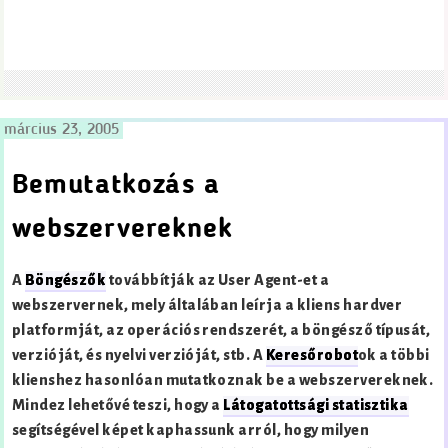
március 23, 2005
Bemutatkozás a
webszervereknek
A
Böngészők
továbbítják az User Agent-et a
webszervernek, mely általában leírja a kliens hardver
platformját, az operációs rendszerét, a böngésző típusát,
verzióját, és nyelvi verzióját, stb. A
Keresőrobot
ok a többi
klienshez hasonlóan mutatkoznak be a webszervereknek.
Mindez lehetővé teszi, hogy a
Látogatottsági statisztika
segítségével képet kaphassunk arról, hogy milyen