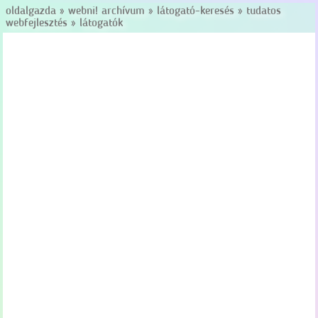
oldalgazda
»
webni! archívum
»
látogató-keresés
»
tudatos
webfejlesztés
»
látogatók