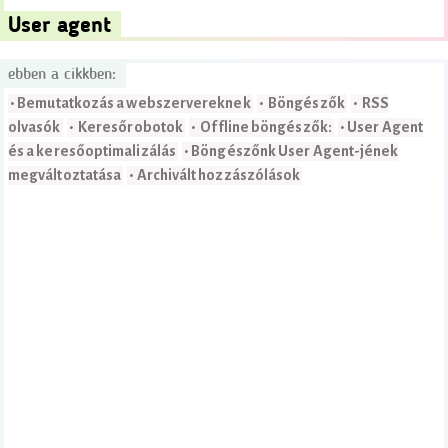
User agent
ebben a cikkben:
• Bemutatkozás a webszervereknek
• Böngészők
• RSS
olvasók
• Keresőrobotok
• Offline böngészők:
• User Agent
és a keresőoptimalizálás
• Böngészőnk User Agent-jének
megváltoztatása
• Archivált hozzászólások