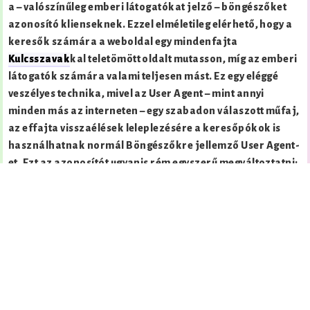
a – valószínűleg emberi látogatókat jelző – böngészőket
azonosító klienseknek. Ezzel elméletileg elérhető, hogy a
keresők számára a weboldal egy mindenfajta
Kulcsszavak
kal teletömött oldalt mutasson, míg az emberi
látogatók számára valami teljesen mást. Ez egy eléggé
veszélyes technika, mivel az User Agent – mint annyi
minden más az interneten – egy szabadon válaszott műfaj,
az effajta visszaélések leleplezésére a keresőpókok is
használhatnak normál Böngészőkre jellemző User Agent-
et. Ezt az azonosítót ugyanis rém egyszerű megváltoztatni:
Böngészőnk User Agent-jének
megváltoztatása
Az User Agent Switcher
Firefox kiegészítő
segítségével
tetszőleges User Agent-et állíthatunk be egyszerűen