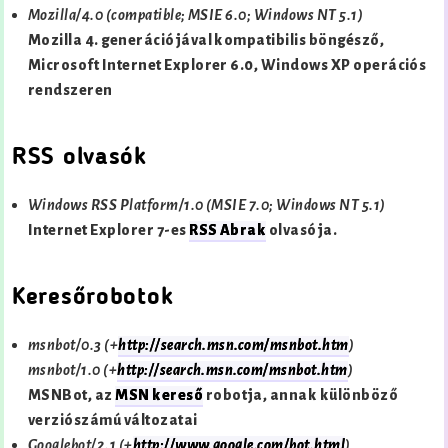
Mozilla/4.0 (compatible; MSIE 6.0; Windows NT 5.1)
Mozilla 4. generációjával kompatibilis böngésző,
Microsoft Internet Explorer 6.0, Windows XP operációs
rendszeren
RSS olvasók
Windows RSS Platform/1.0 (MSIE 7.0; Windows NT 5.1)
Internet Explorer 7-es
RSS Abrak
olvasója.
Keresőrobotok
msnbot/0.3 (+
http://search.msn.com/msnbot.htm
)
msnbot/1.0 (+
http://search.msn.com/msnbot.htm
)
MSNBot
, az
MSN kereső
robotja, annak különböző
verziószámú változatai
Googlebot/2.1 (+
http://www.google.com/bot.html
)