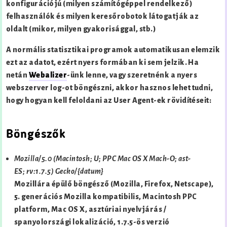
konfigurációjú (milyen számítógéppel rendelkező)
felhasználók és milyen keresőrobotok látogatják az
oldalt (mikor, milyen gyakorisággal, stb.)
A normális statisztikai programok automatikusan elemzik
ezt az adatot, ezért nyers formában ki sem jelzik. Ha
netán
Webalizer
-ünk lenne, vagy szeretnénk a nyers
webszerver log-ot böngészni, akkor hasznos lehet tudni,
hogy hogyan kell feloldani az User Agent-ek rövidítéseit:
Böngészők
Mozilla/5.0 (Macintosh; U; PPC Mac OS X Mach-O; ast-
ES; rv:1.7.5) Gecko/{datum}
Mozillára épülő böngésző (Mozilla, Firefox, Netscape),
5. generációs Mozilla kompatibilis, Macintosh PPC
platform, Mac OS X, asztúriai nyelvjárás /
spanyolországi lokalizáció, 1.7.5-ös verzió