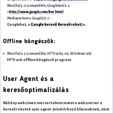
Mozilla/5.0 (compatible; Googlebot/2.1;
+
http://www.google.com/bot.html
)
Mediapartners-Google/2.1:
Googlebot, a
Google kereső
Keresőrobot
ja.
Offline böngészők:
Mozilla/4.5 (compatible; HTTrack3
.0x; Windows 98)
HTTrack
offline böngésző program
User Agent és a
keresőoptimalizálás
Néhány webcímen más tartalmat mutat a webszerver a
keresőrobotok user agent-jeivel érkező klienseknek, mint