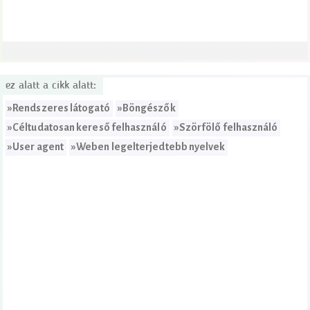
ez alatt a cikk alatt:
»
Rendszeres látogató
»
Böngészők
»
Céltudatosan kereső felhasználó
»
Szörfölő felhasználó
»
User agent
»
Weben legelterjedtebb nyelvek