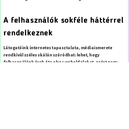
A felhasználók sokféle háttérrel
rendelkeznek
Látogatóink internetes tapasztalata, médiaismerete
rendkívül széles skálán szóródhat: lehet, hogy
felhasználónk évek óta olvas weboldalakat, ezért nagy
valószínűséggel élni tud az oldal által nyújtott újszerű,
vagy nem konvencionális módon elérhető funkciókkal. Az
is előfordulhat azonban, hogy látogatónk csak tegnap óta
internetezik, ezért csak azokat a funkciókat használja
biztonsággal, melyekhez hasonlóakat már az eddig
meglátogatott oldalakon látott. Ekkor nyer különös
fontosságot az oldal egyértelműsége -akár a
szájbarágósság határát súrolva is- illetve a
konvenciókhoz való ragaszkoás -akár az eredetiség