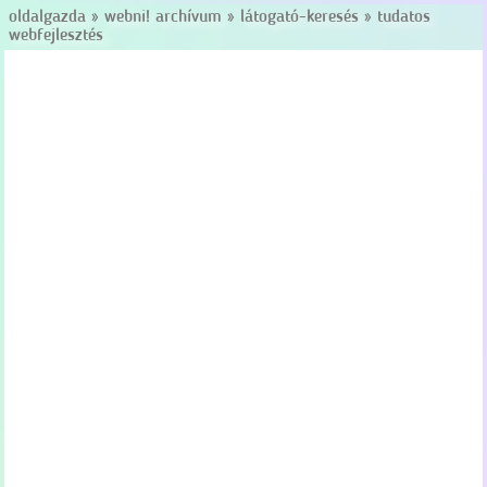
oldalgazda
»
webni! archívum
»
látogató-keresés
»
tudatos
webfejlesztés