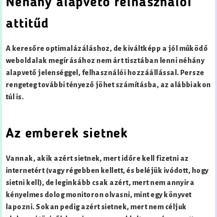
Néhány alapvető felhasználói
attitűd
A keresőre optimalázáláshoz, de kiváltképp a jól működő
weboldalak megírásához nem árt tisztában lenni néhány
alapvető jelenséggel, felhasználói hozzáállással. Persze
rengeteg további tényező jöhet számításba, az alábbiakon
túl is.
Az emberek sietnek
Vannak, akik azért sietnek, mert időre kell fizetni az
internetért (vagy régebben kellett, és beléjük ivódott, hogy
sietni kell), de leginkább csak azért, mert nem annyira
kényelmes dolog monitoron olvasni, mint egy könyvet
lapozni. Sokan pedig azért sietnek, mert nem céljuk