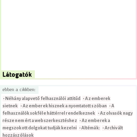
Látogatók
ebben a cikkben:
• Néhány alapvető felhasználói attitűd
• Az emberek
sietnek
• Az emberek hisznek a nyomtatott szóban
• A
felhasználók sokféle háttérrel rendelkeznek
• Az olvasók nagy
része nem ért a webszerkesztéshez
• Az emberek a
megszokott dolgokat tudják kezelni
• Altémák:
• Archivált
hozzászólások