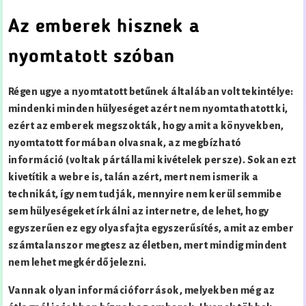
Az emberek hisznek a
nyomtatott szóban
Régen ugye a nyomtatott betűnek általában volt tekintélye:
mindenki minden hülyeséget azért nem nyomtathatott ki,
ezért az emberek megszokták, hogy amit a könyvekben,
nyomtatott formában olvasnak, az megbízható
információ (voltak pártállami kivételek persze). Sokan ezt
kivetítik a webre is, talán azért, mert nem ismerik a
technikát, így nem tudják, mennyire nem kerül semmibe
sem hülyeségeket írkálni az internetre, de lehet, hogy
egyszerűen ez egy olyasfajta egyszerűsítés, amit az ember
számtalanszor megtesz az életben, mert mindig mindent
nem lehet megkérdőjelezni.
Vannak olyan információforrások, melyekben még az