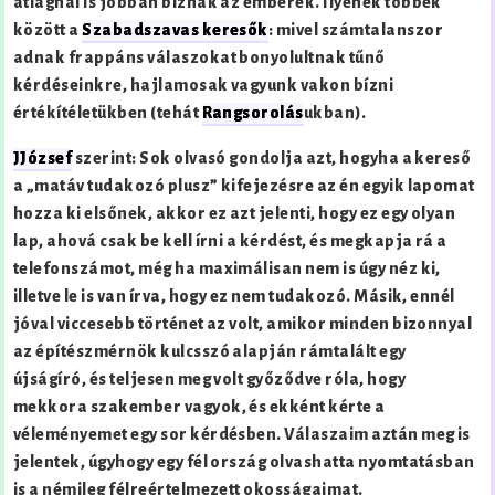
átlagnál is jobban bíznak az emberek. Ilyenek többek
között a
Szabadszavas keresők
: mivel számtalanszor
adnak frappáns válaszokat bonyolultnak tűnő
kérdéseinkre, hajlamosak vagyunk vakon bízni
értékítéletükben (tehát
Rangsorolás
ukban).
JJózsef
szerint: Sok olvasó gondolja azt, hogyha a kereső
a „matáv tudakozó plusz” kifejezésre az én egyik lapomat
hozza ki elsőnek, akkor ez azt jelenti, hogy ez egy olyan
lap, ahová csak be kell írni a kérdést, és megkapja rá a
telefonszámot, még ha maximálisan nem is úgy néz ki,
illetve le is van írva, hogy ez nem tudakozó. Másik, ennél
jóval viccesebb történet az volt, amikor minden bizonnyal
az építészmérnök kulcsszó alapján rámtalált egy
újságíró, és teljesen meg volt győződve róla, hogy
mekkora szakember vagyok, és ekként kérte a
véleményemet egy sor kérdésben. Válaszaim aztán meg is
jelentek, úgyhogy egy fél ország olvashatta nyomtatásban
is a némileg félreértelmezett okosságaimat.