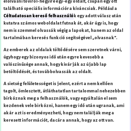
elolvasni töviről-hegyire egy-egy oldalt, csupán egy ott
található speciális információra kíváncsiak. Például a
Céltudatosan kereső felhasználó
k egy adott válasz után
kutatva számos weboldalat futnak át, akár úgy is, hogy
nem is szemmel olvassák végig a lapokat, hanem az oldal
tartalmában keresés funkció segítségével „olvasnak”.
Az emberek az oldalak töltődésére sem szeretnek várni,
úgyhogy egy bizonyos idő után egyre kevesebb a
valószínűsége annak, hogy kivárják az újabb lap
betöltődését, és továbbolvassák az oldalt.
A sietség felületességet is jelent, ezért a nem kellően
tagolt, ömlesztett, átláthatatlan tartalommal nehezebben
bírkóznak meg a felhasználók, vagy egyáltalán el sem
kezdenek vele birkózni, hanem egy idő után ugranak, ami
akár azt is eredményezheti, hogy nem találják meg a
keresett információt, dacára annak, hogy az ott van.