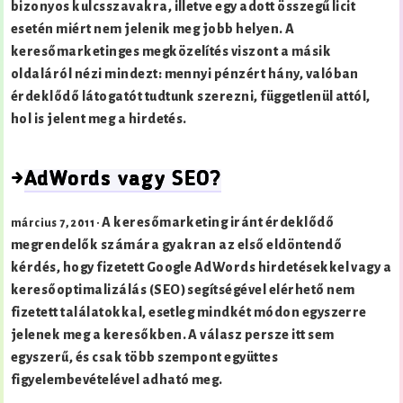
bizonyos kulcsszavakra, illetve egy adott összegű licit
esetén miért nem jelenik meg jobb helyen. A
keresőmarketinges megközelítés viszont a másik
oldaláról nézi mindezt: mennyi pénzért hány, valóban
érdeklődő látogatót tudtunk szerezni, függetlenül attól,
hol is jelent meg a hirdetés.
→
AdWords vagy SEO?
A keresőmarketing iránt érdeklődő
március 7, 2011 ·
megrendelők számára gyakran az első eldöntendő
kérdés, hogy fizetett Google AdWords hirdetésekkel vagy a
keresőoptimalizálás (SEO) segítségével elérhető nem
fizetett találatokkal, esetleg mindkét módon egyszerre
jelenek meg a keresőkben. A válasz persze itt sem
egyszerű, és csak több szempont együttes
figyelembevételével adható meg.