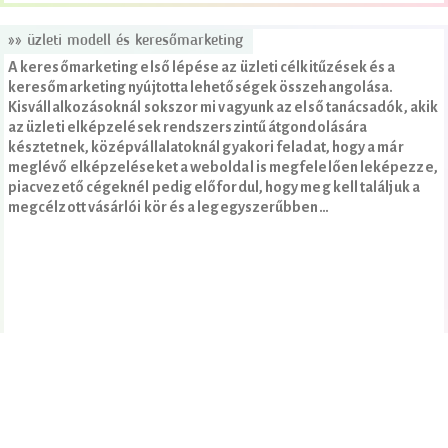
»» üzleti modell és keresőmarketing
A keresőmarketing első lépése az üzleti célkitűzések és a
keresőmarketing nyújtotta lehetőségek összehangolása.
Kisvállalkozásoknál sokszor mi vagyunk az első tanácsadók, akik
az üzleti elképzelések rendszerszintű átgondolására
késztetnek, középvállalatoknál gyakori feladat, hogy a már
meglévő elképzeléseket a weboldal is megfelelően leképezze,
piacvezető cégeknél pedig előfordul, hogy meg kell találjuk a
megcélzott vásárlói kör és a legegyszerűbben…
»következő cikk