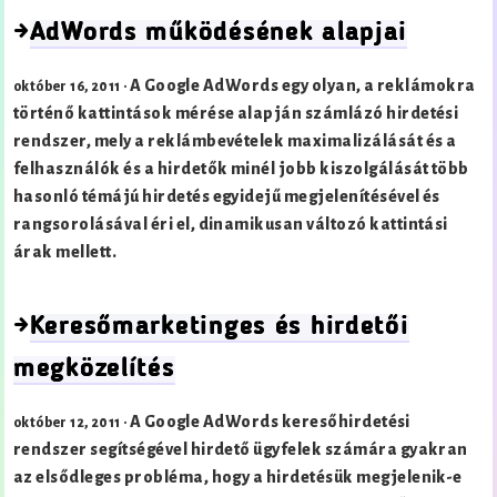
→
AdWords működésének alapjai
A Google AdWords egy olyan, a reklámokra
október 16, 2011 ·
történő kattintások mérése alapján számlázó hirdetési
rendszer, mely a reklámbevételek maximalizálását és a
felhasználók és a hirdetők minél jobb kiszolgálását több
hasonló témájú hirdetés egyidejű megjelenítésével és
rangsorolásával éri el, dinamikusan változó kattintási
árak mellett.
→
Keresőmarketinges és hirdetői
megközelítés
A Google AdWords keresőhirdetési
október 12, 2011 ·
rendszer segítségével hirdető ügyfelek számára gyakran
az elsődleges probléma, hogy a hirdetésük megjelenik-e