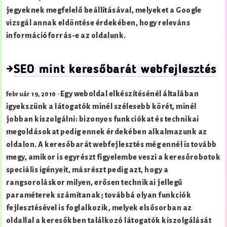
jegyeknek megfelelő beállításával, melyeket a Google
vizsgál annak eldöntése érdekében, hogy releváns
információforrás-e az oldalunk.
→
SEO mint keresőbarát webfejlesztés
Egy weboldal elkészítésénél általában
február 19, 2010 ·
igyekszünk a látogatók minél szélesebb körét, minél
jobban kiszolgálni: bizonyos funkciókat és technikai
megoldásokat pedig ennek érdekében alkalmazunk az
oldalon. A keresőbarát webfejlesztés még ennél is tovább
megy, amikor is egyrészt figyelembe veszi a keresőrobotok
speciális igényeit, másrészt pedig azt, hogy a
rangsoroláskor milyen, erősen technikai jellegű
paraméterek számítanak; továbbá olyan funkciók
fejlesztésével is foglalkozik, melyek elsősorban az
oldallal a keresőkben találkozó látogatók kiszolgálását