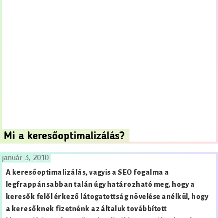
Mi a keresőoptimalizálás?
január 3, 2010
A keresőoptimalizálás, vagyis a SEO fogalma a
legfrappánsabban talán úgy határozható meg, hogy a
keresők felől érkező látogatottság növelése anélkül, hogy
a keresőknek fizetnénk az általuk továbbított