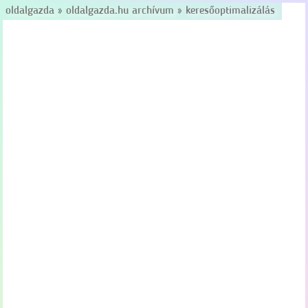
oldalgazda
»
oldalgazda.hu archívum
»
keresőoptimalizálás