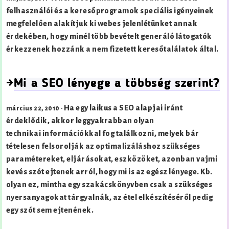
felhasználói és a keresőprogramok speciális igényeinek
megfelelően alakítjuk ki webes jelenlétünket annak
érdekében, hogy minél több bevételt generáló látogatók
érkezzenek hozzánk a nem fizetett keresőtalálatok által.
→
Mi a SEO lényege a többség szerint?
Ha egy laikus a SEO alapjai iránt
március 22, 2010 ·
érdeklődik, akkor leggyakrabban olyan
technikai információkkal fog találkozni, melyek bár
tételesen felsorolják az optimalizáláshoz szükséges
paramétereket, eljárásokat, eszközöket, azonban vajmi
kevés szót ejtenek arról, hogy mi is az egész lényege. Kb.
olyan ez, mintha egy szakácskönyvben csak a szükséges
nyersanyagokat tárgyalnák, az étel elkészítéséről pedig
egy szót sem ejtenének.