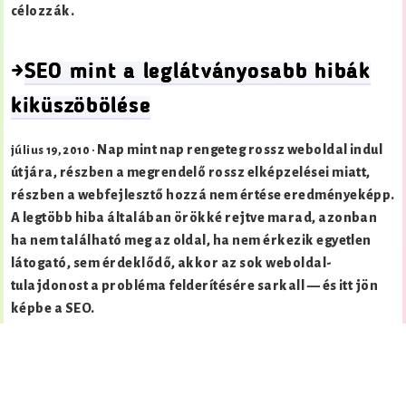
célozzák.
→
SEO mint a leglátványosabb hibák
kiküszöbölése
Nap mint nap rengeteg rossz weboldal indul
július 19, 2010 ·
útjára, részben a megrendelő rossz elképzelései miatt,
részben a webfejlesztő hozzá nem értése eredményeképp.
A legtöbb hiba általában örökké rejtve marad, azonban
ha nem található meg az oldal, ha nem érkezik egyetlen
látogató, sem érdeklődő, akkor az sok weboldal-
tulajdonost a probléma felderítésére sarkall — és itt jön
képbe a SEO.
»» seo mint médiaismereti kérdés
A SEO, vagyis a keresőoptimalizálás egyfelől pusztán annyit