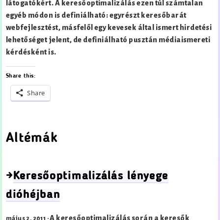
látogatókért. A keresőoptimalizálás ezen túl számtalan
egyéb módon is definiálható: egyrészt keresőbarát
webfejlesztést, másfelől egy kevesek által ismert hirdetési
lehetőséget jelent, de definiálható pusztán médiaismereti
kérdésként is.
Share this:
Share
Altémák
→
Keresőoptimalizálás lényege
dióhéjban
A keresőoptimalizálás során a keresők
május 2, 2011 ·