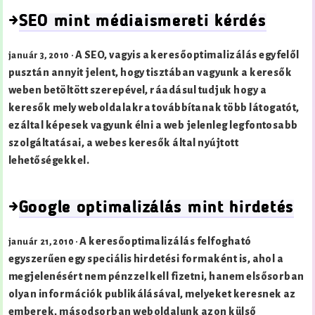
→
SEO mint médiaismereti kérdés
A SEO, vagyis a keresőoptimalizálás egyfelől
január 3, 2010 ·
pusztán annyit jelent, hogy tisztában vagyunk a keresők
weben betöltött szerepével, ráadásul tudjuk hogy a
keresők mely weboldalakra továbbítanak több látogatót,
ezáltal képesek vagyunk élni a web jelenleg legfontosabb
szolgáltatásai, a webes keresők által nyújtott
lehetőségekkel.
→
Google optimalizálás mint hirdetés
A keresőoptimalizálás felfogható
január 21, 2010 ·
egyszerűen egy speciális hirdetési formaként is, ahol a
megjelenésért nem pénzzel kell fizetni, hanem elsősorban
olyan információk publikálásával, melyeket keresnek az
emberek, másodsorban weboldalunk azon külső