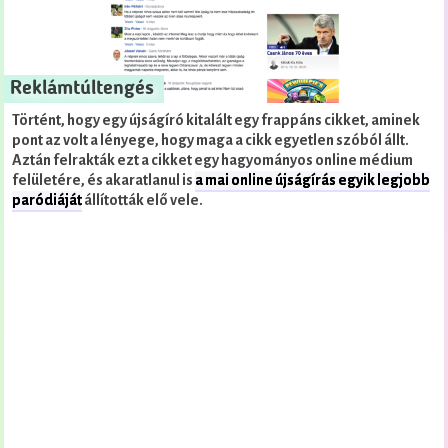
Reklámtúltengés
Történt, hogy egy újságíró kitalált egy frappáns cikket, aminek
pont az volt a lényege, hogy maga a cikk egyetlen szóból állt.
Aztán felrakták ezt a cikket egy hagyományos online médium
felületére, és akaratlanul is
a mai online újságírás egyik legjobb
paródiáját
állították elő vele.