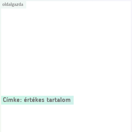
oldalgazda
Címke:
értékes tartalom