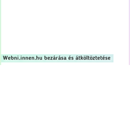
Webni.innen.hu bezárása és átköltöztetése
Nem kevés előkészület után véglegesen bezártam a
webni.innen.hu-t, miután
átköltöztettem ide
minden tartalmát.
De miért kellett megszüntetni, átköltöztetni, majd bezárni az
oldalt? Mi értelme egyáltalán foglalkozni régi weboldalak
tartalmainak átköltöztetésével?
A webni.innen.hu számokban
2004 októberétől 2008 decemberéig
408 bejegyzés
és
8051
hozzászólás
született az oldalon, elsősorban a
keresőoptimalizálás, keresés témáiban, ill. Google akkori
szolgáltatásaival kapcsolatban (Google kereső, Google
AdSense majd Google AdWords).
2006*-2009 végéig terjedő
időszakban
619 860 felhasználó
1 751 910 oldalmegtekintés
t