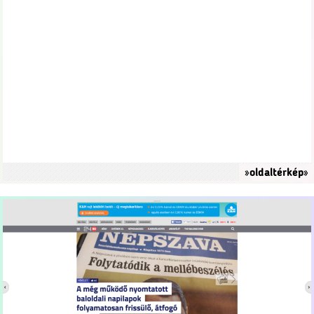
»oldaltérkép»