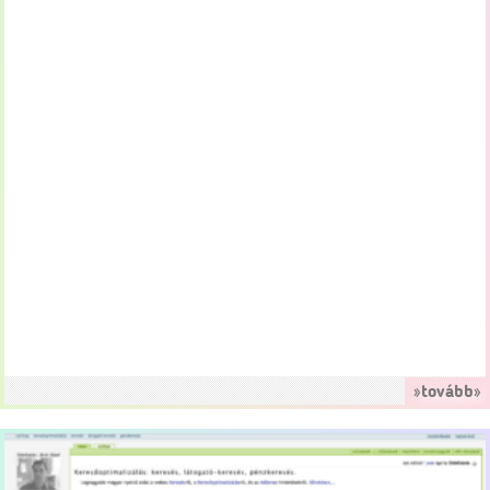
»tovább»