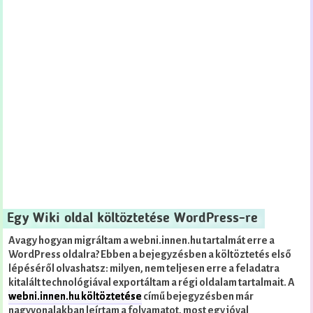
Egy Wiki oldal költöztetése WordPress-re
Avagy hogyan migráltam a webni.innen.hu tartalmát erre a
WordPress oldalra? Ebben a bejegyzésben a költöztetés első
lépéséről olvashatsz: milyen, nem teljesen erre a feladatra
kitalált technológiával exportáltam a régi oldalam tartalmait.
A
webni.innen.hu költöztetése
című bejegyzésben már
nagyvonalakban leírtam a folyamatot, most egy jóval