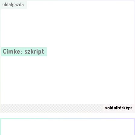
oldalgazda
Címke:
szkript
»oldaltérkép»