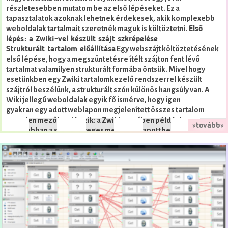
részletesebben mutatom be az első lépéseket. Ez a
tapasztalatok azoknak lehetnek érdekesek, akik komplexebb
weboldalak tartalmait szeretnék maguk is költöztetni.
Első
lépés: a Zwiki-vel készült szájt szkrépelése
Egy webszájt költöztetésének
Strukturált tartalom előállítása
első lépése, hogy a megszüntetésre ítélt szájton fent lévő
tartalmat valamilyen strukturált formába öntsük. Mivel hogy
esetünkben egy Zwiki tartalomkezelő rendszerrel készült
szájtról beszélünk, a strukturált szón különös hangsúly van. A
Wiki jellegű weboldalak egyik fő ismérve, hogy igen
gyakran egy adott weblapon megjelenített összes tartalom
egyetlen mezőben játszik: a Zwiki esetében például
»tovább»
ugyanabban a sima szöveges mezőben kapott helyet az oldal
tulajdonképpeni tartalma és az összes, az oldalhoz szó szerint
hozzáfűzött komment. A rendszer pedig ebből az ömlesztett
szövegből egy egyszerű speciális szövegformázási megoldás
értelmezésével ismerte fel, hogy melyek a hozzászólások, és
melyik az oldal szövegtörzse. Emiatt az oldal tartalmának
strukturált letöltése során az én szkriptemnek is meg kellett
találnia ezeket a jellegzetességeket, hogy külön el tudjam
raktározni a szövegtörzset és az egyes hozzászólásokat.
További kihívás volt, hogy
Speciális markup formázás kezelése