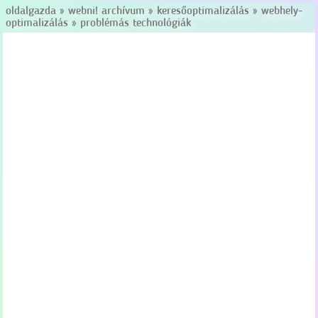
oldalgazda
»
webni! archívum
»
keresőoptimalizálás
»
webhely-
optimalizálás
»
problémás technológiák