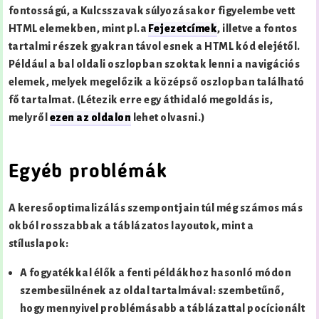
fontosságú, a Kulcsszavak súlyozásakor figyelembe vett
HTML elemekben, mint pl.a
Fejezetcímek
, illetve a fontos
tartalmi részek gyakran távol esnek a HTML kód elejétől.
Például a bal oldali oszlopban szoktak lenni a navigációs
elemek, melyek megelőzik a középső oszlopban található
fő tartalmat. (Létezik erre egy áthidaló megoldás is,
melyről
ezen az oldalon
lehet olvasni.)
Egyéb problémák
A keresőoptimalizálás szempontjain túl még számos más
okból rosszabbak a táblázatos layoutok, mint a
stíluslapok:
A fogyatékkal élők a fenti példákhoz hasonló módon
szembesülnének az oldal tartalmával: szembetűnő,
hogy mennyivel problémásabb a táblázattal pocícionált