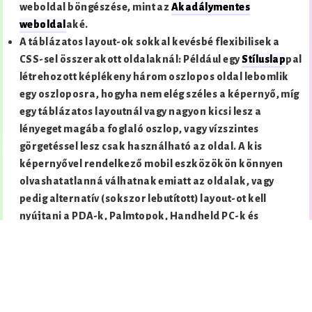
weboldal böngészése, mint az
Akadálymentes
weboldal
aké.
A táblázatos layout-ok sokkal kevésbé flexibilisek a
CSS-sel összerakott oldalaknál: Például egy
Stíluslap
pal
létrehozott képlékeny három oszlopos oldal lebomlik
egy oszloposra, hogyha nem elég széles a képernyő, míg
egy táblázatos layoutnál vagy nagyon kicsi lesz a
lényeget magába foglaló oszlop, vagy vízszintes
görgetéssel lesz csak használható az oldal. A kis
képernyővel rendelkező mobil eszközökön könnyen
olvashatatlanná válhatnak emiatt az oldalak, vagy
pedig alternatív (sokszor lebutított) layout-ot kell
nyújtani a PDA-k, Palmtopok, Handheld PC-k és
mobiltelefonok számára. A CSS-sel készült oldal
kompromisszumot jelenthet ebben az esetben a külcsíny
rovására, az összes tartalmi elem megtartása mellett.