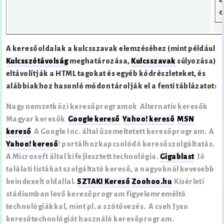
o
A keresőoldalak a kulcsszavak elemzéséhez (mint például
Kulcsszótávolság
meghatározása,
Kulcsszavak
súlyozása)
eltávolítják a HTML tagokat és egyéb kódrészleteket, és
alábbiakhoz hasonló módon tárolják el a fenti táblázatot:
Nagy nemzetközi keresőprogramok Alternatív keresők
Magyar keresők
Google kereső
Yahoo! kereső
MSN
kereső
A Google Inc. által üzemeltetett keresőprogram. A
Yahoo! kereső
! portálhozkapcsolódó keresőszolgáltatás.
A Microsoft által kifejlesztett technológia.
Gigablast
Jó
találati listákat szolgáltató kereső, a nagyoknál kevesebb
beindexelt oldallal.
SZTAKI Kereső
Zoohoo.hu
Kísérleti
stádiumban levő keresőprogram figyelemreméltó
technológiákkal, mint pl. a szótövezés. A cseh Jyxo
keresőtechnológiát használó keresőprogram.