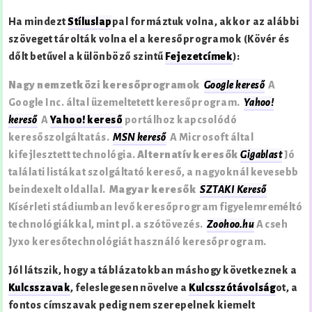
Ha mindezt
Stíluslap
pal formáztuk volna, akkor az alábbi
szöveget tárolták volna el a keresőprogramok (Kövér és
dőlt betűvel a különböző szintű
Fejezetcímek
):
Nagy nemzetközi keresőprogramok
Google kereső
A
Google Inc. által üzemeltetett keresőprogram.
Yahoo!
kereső
A
Yahoo! kereső
portálhoz kapcsolódó
keresőszolgáltatás.
MSN kereső
A Microsoft által
kifejlesztett technológia.
Alternatív keresők
Gigablast
Jó
találati listákat szolgáltató kereső, a nagyoknál kevesebb
beindexelt oldallal.
Magyar keresők
SZTAKI Kereső
Kísérleti stádiumban levő keresőprogram figyelemreméltó
technológiákkal, mint pl. a szótövezés.
Zoohoo.hu
A cseh
Jyxo keresőtechnológiát használó keresőprogram.
Jól látszik, hogy a táblázatokban máshogy következnek a
Kulcsszavak
, feleslegesen növelve a
Kulcsszótávolság
ot, a
fontos címszavak pedig nem szerepelnek kiemelt