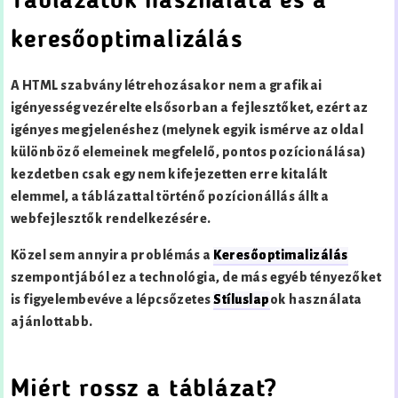
Táblázatok használata és a
keresőoptimalizálás
A HTML szabvány létrehozásakor nem a grafikai
igényesség vezérelte elsősorban a fejlesztőket, ezért az
igényes megjelenéshez (melynek egyik ismérve az oldal
különböző elemeinek megfelelő, pontos pozícionálása)
kezdetben csak egy nem kifejezetten erre kitalált
elemmel, a táblázattal történő pozícionállás állt a
webfejlesztők rendelkezésére.
Közel sem annyira problémás a
Keresőoptimalizálás
szempontjából ez a technológia, de más egyéb tényezőket
is figyelembevéve a lépcsőzetes
Stíluslap
ok használata
ajánlottabb.
Miért rossz a táblázat?