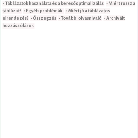
• Táblázatok használata és a keresőoptimalizálás
• Miért rossz a
táblázat?
• Egyéb problémák
• Miért jó a táblázatos
elrendezés?
• Összegzés
• További olvasnivaló
• Archivált
hozzászólások