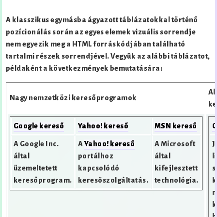
A klasszikus egymásba ágyazott táblázatokkal történő
pozícionálás során az egyes elemek vizuális sorrendje
nem egyezik meg a HTML forráskódjában található
tartalmi részek sorrendjével. Vegyük az alábbi táblázatot,
példaként a következmények bemutatására:
Al
Nagy nemzetközi keresőprogramok
ke
Google kereső
Yahoo! kereső
MSN kereső
G
A Google Inc.
A
Yahoo! kereső
A Microsoft
J
által
portálhoz
által
l
üzemeltetett
kapcsolódó
kifejlesztett
s
keresőprogram.
keresőszolgáltatás.
technológia.
k
n
k
b