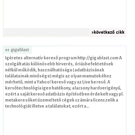
»következő cikk
«« gigablast
Igéretes alternatív kereső program http://gigablast.com A
szolgáltatás különösebb hírverés, óriásbefektetések
nélkül működik, használhatósága (adatbázisának
találatainak minősége) mégis az olyan mamutokéhoz
mérhető, mint a Yahoo! kereső vagy az Live kereső. A
kersőtechnológia igen hatékony, alacsony hardverigényű,
ezért a saját keresőadatbázis építésében érdekelt vagy pl.
metakeresőket üzemeltető cégek számára licenszelik a
technológiát illetve a találatokat; ezért a…