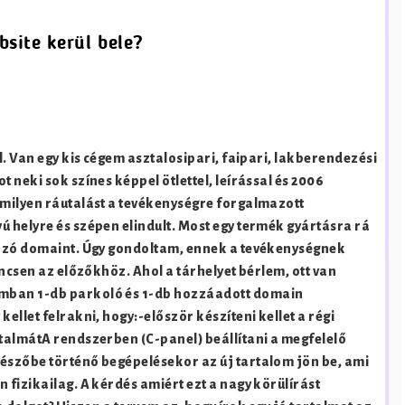
site kerül bele?
l. Van egy kis cégem asztalosipari, faipari, lakberendezési
neki sok színes képpel ötlettel, leírással és 2006
mmilyen ráutalást a tevékenységre forgalmazott
 helyre és szépen elindult. Most egy termék gyártásra rá
mazó domaint. Úgy gondoltam, ennek a tevékenységnek
ncsen az előzőkhöz. Ahol a tárhelyet bérlem, ott van
mban 1-db parkoló és 1-db hozzáadott domain
llet felrakni, hogy:-először készíteni kellet a régi
talmátA rendszerben (C-panel) beállítani a megfelelő
észőbe történő begépelésekor az új tartalom jön be, ami
fizikailag. A kérdés amiért ezt a nagy körülírást