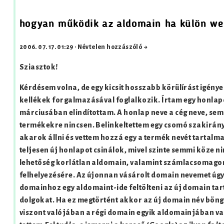
hogyan működik az aldomain ha külön web
2006. 07. 17. 01:29
·
Névtelen hozzászóló →
Sziasztok!
Kérdésem volna, de egy kicsit hosszabb körülírást igénye
kellékek forgalmazásával foglalkozik. Írtam egy honlapot 
márciusában elindítottam. A honlap neve a cég neve, se
termékekre nincsen. Belinkeltettem egy csomó szakirányú
akarok állni és vettem hozzá egy a termék nevét tartal
teljesen új honlapot csinálok, mivel szinte semmi köze ni
lehetőség korlátlan aldomain, valamint számlacsomago
felhelyezésére. Az újonnan vásárolt domain nevemet úgy ke
domainhoz egy aldomaint-ide feltölteni az új domain tar
dolgokat. Ha ez megtörtént akkor az új domain név böng
viszont valójában a régi domain egyik aldomainjában van 