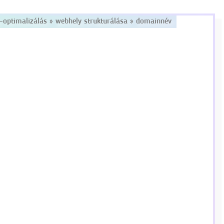
-optimalizálás
»
webhely strukturálása
»
domainnév