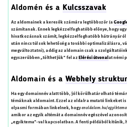
Aldomén és a
Kulcsszavak
Az aldomainek a keresők számára legtöbbször (a
Googl
számítanak. Ennek legkézzelfoghatóbb elõnye, hogy ug
hivatkozásnak számít, legkézzelfoghatóbb hátrányáról
után nincs túl sok lehetőség a további optimalizálásra, 
megváltoztatni), addig az aldomain csak a szolgáltatóin
egyszerűbben „tölthetjük” fel az
Elérési útvonal
at némi p
Aldomain és a
Webhely struktu
Ha egy domainnév alatt több, jól körülhatárolható témá
témáknak aldomaint. Ezzel az oldalra mutató linkeket is 
olyasmi formában linkelnek, hogy
enoldalam.hu/egyiktema
amikor az egyik altémát a domainnév egészével azonosít
„egyiktema”-val kapcsolatban. A fenti példából kitűnik