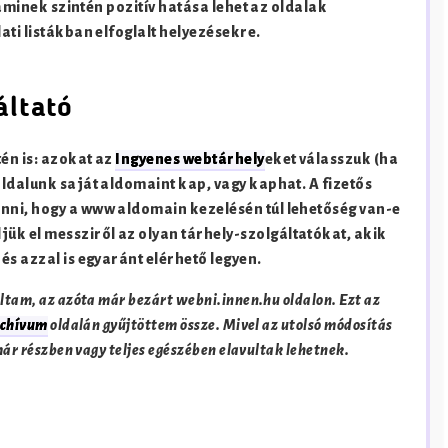
 aminek szintén pozitív hatása lehet az oldalak
ati listákban elfoglalt helyezésekre.
áltató
én is: azokat az
Ingyenes webtárhely
eket válasszuk (ha
ldalunk saját aldomaint kap, vagy kaphat. A fizetős
nni, hogy a www aldomain kezelésén túl lehetőség van-e
k el messziről az olyan tárhely-szolgáltatókat, akik
és azzal is egyaránt elérhető legyen.
ltam, az azóta már bezárt webni.innen.hu oldalon. Ezt az
rchívum
oldalán gyűjtöttem össze. Mivel az utolsó módosítás
 már részben vagy teljes egészében elavultak lehetnek.