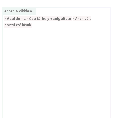
ebben a cikkben:
• Az aldomain és a tárhely-szolgáltató
• Archivált
hozzászólások