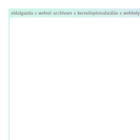
oldalgazda
»
webni! archívum
»
keresőoptimalizálás
»
webhely