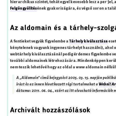
hierarchikus szintet, tehát egyel kevesebb lesz a per jel,
Felgöngyölítés
ének gyakoriságára, és végső soron a talál
Az aldomain és a tárhely-szolg
A fentieket vegyük figyelembe a
Tárhely kiválasztása
eset
kénytelenek vagyunk ingyenes tárhelyt használni), ahol o
webtárhely kiválasztásánál pedig érdemes figyelembe ve
további aldomainek létrehozására. Mindenképpen kerüljü
nem teszik lehetővé hogy az oldal a www aldomain nélkül 
A „Aldomain” című bejegyzést
2005. 03. 15.
napján publiká
írást és az innen hivatkozott régi tartalmakat a
Webni! A
dátuma:
2011. 06. 04.
, ezért az itt olvasható információk
Archivált hozzászólások