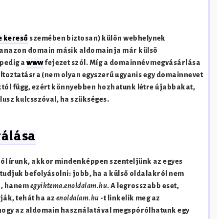
e kereső
szemében biztosan) külön webhelynek
yanazon domain másik aldomainja már külsõ
 pedig a
www
fejezet szól. Míg a domainnév megvásárlása
változtatásra (nem olyan egyszerű ugyanis egy domainnevet
któl függ, ezért könnyebben hozhatunk létre újabbakat,
lusz kulcsszóval, ha szükséges.
rálása
ról írunk, akkor mindenképpen szenteljünk az egyes
tudjuk befolyásolni: jobb, ha a külső oldalakról nem
, hanem
egyiktema.enoldalam.hu
. A legrosszabb eset,
ják, tehát ha az
enoldalam.hu
-t linkelik meg az
, hogy az aldomain használatával megspórólhatunk egy