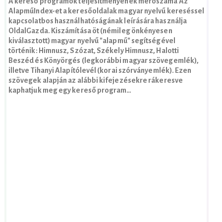
A kereső programok teljesítményének mérőszáma Az
AlapműIndex-et a keresőoldalak magyar nyelvű kereséssel
kapcsolatbos használhatóságának leírására használja
OldalGazda. Kiszámítása öt (némileg önkényesen
kiválasztott) magyar nyelvű "alapmű" segítségével
történik: Himnusz, Szózat, Székely Himnusz, Halotti
Beszéd és Könyörgés (legkorábbi magyar szövegemlék),
illetve Tihanyi Alapítólevél (korai szórványemlék). Ezen
szövegek alapján az alábbi kifejezésekre rákeresve
kaphatjuk meg egy kereső program…