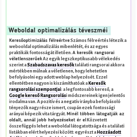
Weboldal optimalizálás téveszméi
Számos félreértés létezik a
Keresőoptimizálás félreértve
webooldal optimalizálás mibenlétét, és az egyes
praktikák fontosságát illetően.
A keresők rangsorai
Az egyik legszkeptikusabb vélekedés
véletlenszerűek
szerint a
Szabadszavas keresők
találati rangsorai akkora
mértékben múlnak a véletlenen, hogy lehetetlen
befolyásolni egy adott weblap helyezését. Ezzel
ellentétben nagyon is kiszámíthatóak a
Keresők
rangsorolási szempontjai
: a legfontosabb kereső, a
Google kereső
Rangsorolás
i módszereinek igen jelentős
irodalma van. A pozitív és a negatív irányba befolyásoló
tényezők nagy része ismert, csupán ezek fontossági
arányai képezik vita tárgyát.
Minél többen látogatják az
Közvetett
oldalt, annál jobb helyezéseket ér el
összefüggés lehet a weboldal látogatottsága és a találati
listákban elért helyezési között: egyrészt a
Hozzáadott