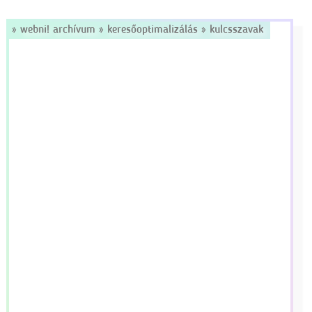
»
webni! archívum
»
keresőoptimalizálás
»
kulcsszavak