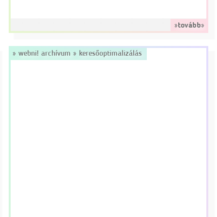
»tovább»
»
webni! archívum
»
keresőoptimalizálás