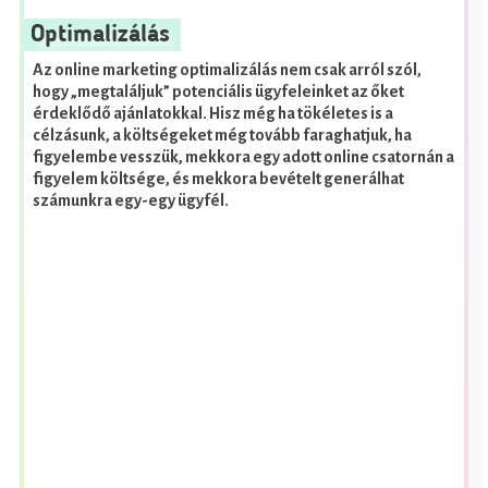
Optimalizálás
Az online marketing optimalizálás nem csak arról szól,
hogy „megtaláljuk” potenciális ügyfeleinket az őket
érdeklődő ajánlatokkal. Hisz még ha tökéletes is a
célzásunk, a költségeket még tovább faraghatjuk, ha
figyelembe vesszük, mekkora egy adott online csatornán a
figyelem költsége, és mekkora bevételt generálhat
számunkra egy-egy ügyfél.