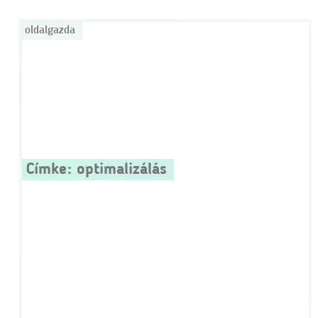
oldalgazda
Címke:
optimalizálás