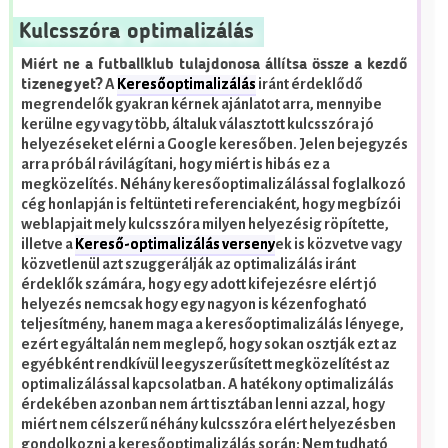
Kulcsszóra optimalizálás
Miért ne a futballklub tulajdonosa állítsa össze a kezdő
A
Keresőoptimalizálás
iránt érdeklődő
tizenegyet?
megrendelők gyakran kérnek ajánlatot arra, mennyibe
kerülne egy vagy több, általuk választott kulcsszóra jó
helyezéseket elérni a Google keresőben. Jelen bejegyzés
arra próbál rávilágítani, hogy miért is hibás ez a
megközelítés.
Néhány keresőoptimalizálással foglalkozó
cég honlapján is feltünteti referenciaként, hogy megbízói
weblapjait mely kulcsszóra milyen helyezésig röpítette,
illetve a
Kereső-optimalizálás verseny
ek is közvetve vagy
közvetlenül azt szuggerálják az optimalizálás iránt
érdeklők számára, hogy egy adott kifejezésre elért jó
helyezés nemcsak hogy egy nagyon is kézenfogható
teljesítmény, hanem maga a keresőoptimalizálás lényege,
ezért egyáltalán nem meglepő, hogy sokan osztják ezt az
egyébként rendkívül leegyszerűsített megközelítést az
optimalizálással kapcsolatban.
A hatékony optimalizálás
érdekében azonban nem árt tisztában lenni azzal, hogy
miért nem célszerű néhány kulcsszóra elért helyezésben
gondolkozni a keresőoptimalizálás során:
Nem tudható