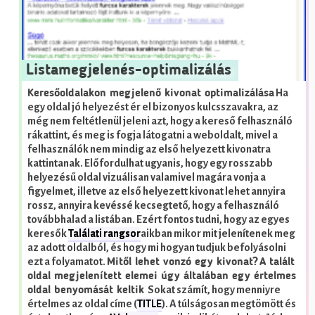
Listamegjelenés-optimalizálás
Ha
Keresőoldalakon megjelenő kivonat optimalizálása
egy oldal jó helyezést ér el bizonyos kulcsszavakra, az
még nem feltétlenül jeleni azt, hogy a kereső felhasználó
rákattint, és meg is fogja látogatni a weboldalt, mivel a
felhasználók nem mindig az első helyezett kivonatra
kattintanak. Előfordulhat ugyanis, hogy egy rosszabb
helyezésű oldal vizuálisan valamivel magára vonja a
figyelmet, illetve az első helyezett kivonat lehet annyira
rossz, annyira kevéssé kecsegtető, hogy a felhasználó
továbbhalad a listában. Ezért fontos tudni, hogy az egyes
keresők
Találati rangsor
aikban mikor mit jelenítenek meg
az adott oldalból, és hogy mi hogyan tudjuk befolyásolni
ezt a folyamatot.
Mitől lehet vonzó egy kivonat?
A talált
oldal megjelenített elemei úgy általában egy értelmes
Sokat számít, hogy menniyre
oldal benyomását keltik
értelmes az oldal címe (
TITLE
). A túlságosan megtömött és