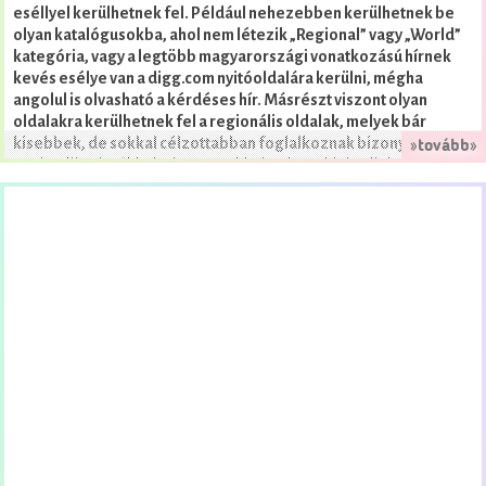
eséllyel kerülhetnek fel. Például nehezebben kerülhetnek be
olyan katalógusokba, ahol nem létezik „Regional” vagy „World”
kategória, vagy a legtöbb magyarországi vonatkozású hírnek
kevés esélye van a digg.com nyitóoldalára kerülni, mégha
angolul is olvasható a kérdéses hír. Másrészt viszont olyan
oldalakra kerülhetnek fel a regionális oldalak, melyek bár
kisebbek, de sokkal célzottabban foglalkoznak bizonyos
»tovább»
regionális témákkal (viszont sokkal nehezebb is rájuk találni).
Más szempont szerint viszont az lehet fontos, ha weboldalunk
egy adott országban szeretnénk promotálni: ebben az esetben
az adott országban használatos nyelv(ek)en elérhető tartalom
mellett fontos lehet az ottani felhasználók által használt
katalógusokat egyéb weboldalakat is felkutatni.
Globális
A legnagyobbak: Ahogy
lehetőségek
Általános katalógusok
nőtt a weben található információ mennyisége, egyre
használhatatlanabbá váltak a korábban olyan meghatározó nagy
Tematikus katalógusok
, mint például a
Yahoo! katalógus
, vagy az
Open Directory Project
, ezért jelentőségük is fokozatosan
csökken: az előbbi gyakorlatilag fizetőssé vált, az utóbbiba
pedig igen bizonytalan a bekerülés, de mindkettőt egyre inkább
hanyagolják működtetőik illetve támogatóik, emiatt az
optimalizálás során is egyre kisebb a szerepük.
A közepesek: a