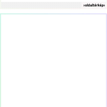
»oldaltérkép»