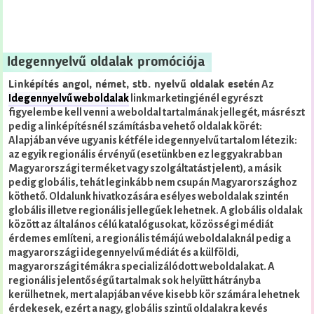
Idegennyelvű oldalak promóciója
Az
Linképítés angol, német, stb. nyelvű oldalak esetén
Idegennyelvű weboldalak
linkmarketingjénél egyrészt
figyelembe kell venni a weboldal tartalmának jellegét, másrészt
pedig a linképítésnél számításba vehető oldalak körét:
Alapjában véve ugyanis kétféle idegennyelvű tartalom létezik:
az egyik regionális érvényű (esetünkben ez leggyakrabban
Magyarországi terméket vagy szolgáltatást jelent), a másik
pedig globális, tehát leginkább nem csupán Magyarországhoz
köthető.
Oldalunk hivatkozására esélyes weboldalak szintén
globális illetve regionális jellegűek lehetnek. A globális oldalak
között az általános célú katalógusokat, közösségi médiát
érdemes említeni, a regionális témájú weboldalaknál pedig a
magyarországi idegennyelvű médiát és a külföldi,
magyarországi témákra specializálódott weboldalakat.
A
regionális jelentőségű tartalmak sok helyütt hátrányba
kerülhetnek, mert alapjában véve kisebb kör számára lehetnek
érdekesek, ezért a nagy, globális szintű oldalakra kevés