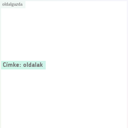
oldalgazda
Címke:
oldalak